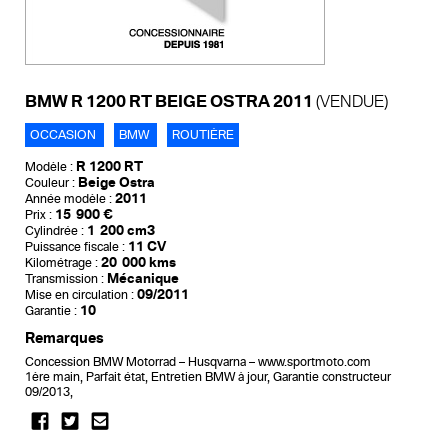
BMW R 1200 RT BEIGE OSTRA 2011
(VENDUE)
OCCASION
BMW
ROUTIÈRE
R 1200 RT
Modèle :
Beige Ostra
Couleur :
2011
Année modèle :
15 900 €
Prix :
1 200 cm3
Cylindrée :
11 CV
Puissance fiscale :
20 000 kms
Kilométrage :
Mécanique
Transmission :
09/2011
Mise en circulation :
10
Garantie :
Remarques
Concession BMW Motorrad – Husqvarna – www.sportmoto.com
1ère main, Parfait état, Entretien BMW à jour, Garantie constructeur
09/2013,