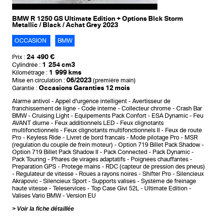
BMW R 1250 GS Ultimate Edition + Options Blck Storm
Metallic / Black / Achat Grey 2023
OCCASION
BMW
24 490 €
Prix :
1 254 cm3
Cylindrée :
1 999 kms
Kilométrage :
06/2023
Mise en circulation :
(première main)
Occasions Garanties 12 mois
Garantie :
Alarme antivol
Appel d'urgence intelligent
Avertisseur de
franchissement de ligne
Code interne
Collecteur chrome
Crash Bar
BMW
Cruising Light
Equipements Pack Confort
ESA Dynamic
Feu
AVANT diurne
Feux additionnels LED
Feux clignotants
multifonctionnels
Feux clignotants multifonctionnels II
Feux de route
Pro
Keyless Ride
Livret de bord francais
Mode pilotage Pro
MSR
(regulation du couple de frein moteur)
Option 719 Billet Pack Shadow
Option 719 Billet Pack Shadow II
Pack Connected
Pack Dynamic
Pack Touring
Phares de virages adaptatifs
Poignees chauffantes
Preparation GPS
Protege mains
RDC (capteur de pression des pneus)
Regulateur de vitesse
Roues a rayons noires
Shifter Pro
Silencieux
Akrapovic
Silencieux Sport
Supports valises
Système de freinage
haute vitesse
Teleservices
Top Case Givi 52L
Ultimate Edition
Valises Vario BMW
Version EU
Voir la fiche détaillée