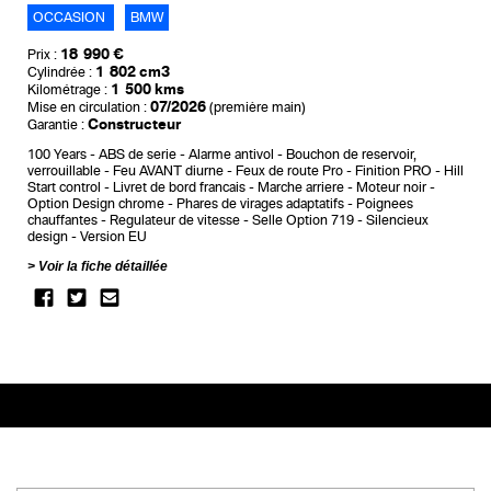
OCCASION
BMW
18 990 €
Prix :
1 802 cm3
Cylindrée :
1 500 kms
Kilométrage :
07/2026
Mise en circulation :
(première main)
Constructeur
Garantie :
100 Years
ABS de serie
Alarme antivol
Bouchon de reservoir,
verrouillable
Feu AVANT diurne
Feux de route Pro
Finition PRO
Hill
Start control
Livret de bord francais
Marche arriere
Moteur noir
Option Design chrome
Phares de virages adaptatifs
Poignees
chauffantes
Regulateur de vitesse
Selle Option 719
Silencieux
design
Version EU
Voir la fiche détaillée