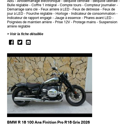
ABS
Antidémarrage électronique
Bequille centrale
Bequille latérale
Bulle réglable
Coffre 1 intégral
Compte tours
Compteur journalier
Démarrage sans clé
Feux arrière à LED
Feux de détresse
Feux de
jour à LED
Fourche réglable
Horloge
Indicateur de consommation
Indicateur de rapport engagé
Jauge à essence
Phares avant LED
Poignées de maintien arrière
Prise 12V
Protege mains
Suspension
arrière réglable
Voir la fiche détaillée
BMW R 18 100 Ans Finition Pro R18 Gris 2026