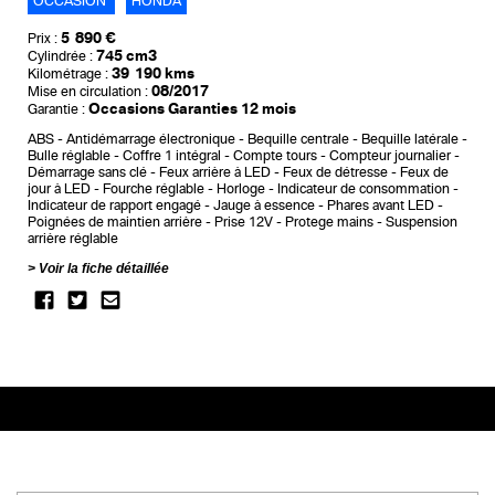
OCCASION
HONDA
5 890 €
Prix :
745 cm3
Cylindrée :
39 190 kms
Kilométrage :
08/2017
Mise en circulation :
Occasions Garanties 12 mois
Garantie :
ABS
Antidémarrage électronique
Bequille centrale
Bequille latérale
Bulle réglable
Coffre 1 intégral
Compte tours
Compteur journalier
Démarrage sans clé
Feux arrière à LED
Feux de détresse
Feux de
jour à LED
Fourche réglable
Horloge
Indicateur de consommation
Indicateur de rapport engagé
Jauge à essence
Phares avant LED
Poignées de maintien arrière
Prise 12V
Protege mains
Suspension
arrière réglable
Voir la fiche détaillée