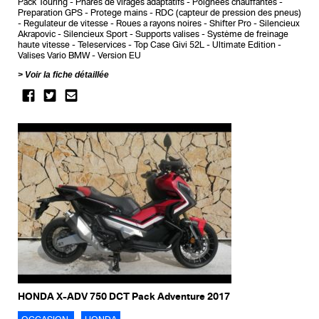
Pack Touring
Phares de virages adaptatifs
Poignees chauffantes
Preparation GPS
Protege mains
RDC (capteur de pression des pneus)
Regulateur de vitesse
Roues a rayons noires
Shifter Pro
Silencieux
Akrapovic
Silencieux Sport
Supports valises
Système de freinage
haute vitesse
Teleservices
Top Case Givi 52L
Ultimate Edition
Valises Vario BMW
Version EU
Voir la fiche détaillée
HONDA X-ADV 750 DCT Pack Adventure 2017