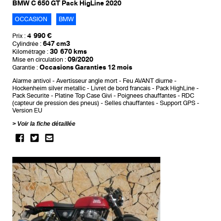
BMW C 650 GT Pack HigLine 2020
OCCASION
BMW
4 990 €
Prix :
647 cm3
Cylindrée :
30 670 kms
Kilométrage :
09/2020
Mise en circulation :
Occasions Garanties 12 mois
Garantie :
Alarme antivol
Avertisseur angle mort
Feu AVANT diurne
Hockenheim silver metallic
Livret de bord francais
Pack HighLine
Pack Securite
Platine Top Case Givi
Poignees chauffantes
RDC
(capteur de pression des pneus)
Selles chauffantes
Support GPS
Version EU
Voir la fiche détaillée