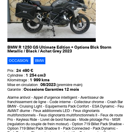
BMW R 1250 GS Ultimate Edition + Options Blck Storm
Metallic / Black / Achat Grey 2023
OCCASION
BMW
24 490 €
Prix :
1 254 cm3
Cylindrée :
1 999 kms
Kilométrage :
06/2023
Mise en circulation :
(première main)
Occasions Garanties 12 mois
Garantie :
Alarme antivol
Appel d'urgence intelligent
Avertisseur de
franchissement de ligne
Code interne
Collecteur chrome
Crash Bar
BMW
Cruising Light
Equipements Pack Confort
ESA Dynamic
Feu
AVANT diurne
Feux additionnels LED
Feux clignotants
multifonctionnels
Feux clignotants multifonctionnels II
Feux de route
Pro
Keyless Ride
Livret de bord francais
Mode pilotage Pro
MSR
(regulation du couple de frein moteur)
Option 719 Billet Pack Shadow
Option 719 Billet Pack Shadow II
Pack Connected
Pack Dynamic