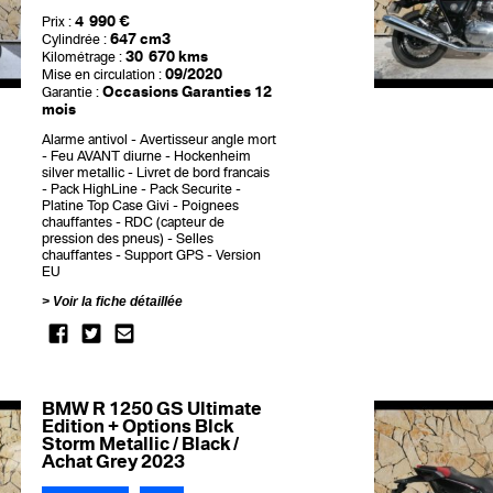
4 990 €
Prix :
647 cm3
Cylindrée :
30 670 kms
Kilométrage :
09/2020
Mise en circulation :
Occasions Garanties 12
Garantie :
mois
Alarme antivol
Avertisseur angle mort
Feu AVANT diurne
Hockenheim
silver metallic
Livret de bord francais
Pack HighLine
Pack Securite
Platine Top Case Givi
Poignees
chauffantes
RDC (capteur de
pression des pneus)
Selles
chauffantes
Support GPS
Version
EU
Voir la fiche détaillée
BMW R 1250 GS Ultimate
Edition + Options Blck
Storm Metallic / Black /
Achat Grey 2023