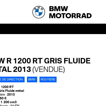
 R 1200 RT GRIS FLUIDE
AL 2013
(VENDUE)
E DE DIRECTION
BMW
ROUTIÈRE
 1200 RT
ris Fluide métal
2013
èle :
50 €
1 200 cm3
11 CV