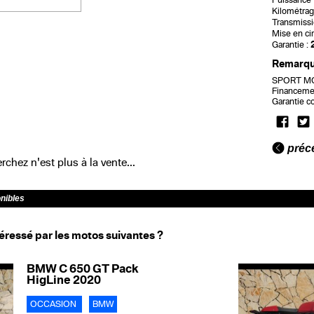
Puissance f
Kilométrag
Transmissi
Mise en cir
Garantie :
Remarq
SPORT MOT
Financemen
Garantie c
préc
chez n'est plus à la vente...
onibles
éressé par les motos suivantes ?
BMW C 650 GT Pack
HigLine 2020
OCCASION
BMW