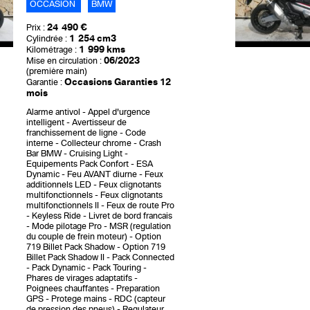
OCCASION
BMW
24 490 €
Prix :
1 254 cm3
Cylindrée :
1 999 kms
Kilométrage :
06/2023
Mise en circulation :
(première main)
Occasions Garanties 12
Garantie :
mois
Alarme antivol
Appel d'urgence
intelligent
Avertisseur de
franchissement de ligne
Code
interne
Collecteur chrome
Crash
Bar BMW
Cruising Light
Equipements Pack Confort
ESA
Dynamic
Feu AVANT diurne
Feux
additionnels LED
Feux clignotants
multifonctionnels
Feux clignotants
multifonctionnels II
Feux de route Pro
Keyless Ride
Livret de bord francais
Mode pilotage Pro
MSR (regulation
du couple de frein moteur)
Option
719 Billet Pack Shadow
Option 719
Billet Pack Shadow II
Pack Connected
Pack Dynamic
Pack Touring
Phares de virages adaptatifs
Poignees chauffantes
Preparation
GPS
Protege mains
RDC (capteur
de pression des pneus)
Regulateur