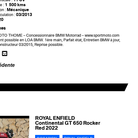
iscale :
1 500 kms
e :
Mécanique
on :
03/2013
culation :
20
ues
O THOME – Concessionnaire BMW Motorrad – www.sportmoto.com
t possible en LOA BMW. 1ère main, Parfait état, Entretien BMW à jour,
onstructeur 03/2015, Reprise possible.
édente
ROYAL ENFIELD
Continental GT 650 Rocker
Red 2022