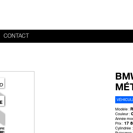
CONTACT
HOME
BMW
MÉT
VÉHICUL
R
Modèle :
G
Couleur :
Année mod
17 8
Prix :
Cylindrée :