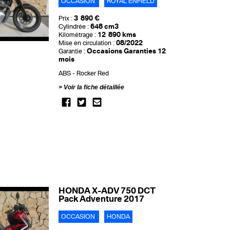
OCCASION
ROYAL ENFIELD
3 890 €
Prix :
648 cm3
Cylindrée :
12 890 kms
Kilométrage :
08/2022
Mise en circulation :
Occasions Garanties 12
Garantie :
mois
ABS
Rocker Red
Voir la fiche détaillée
HONDA X-ADV 750 DCT
Pack Adventure 2017
OCCASION
HONDA