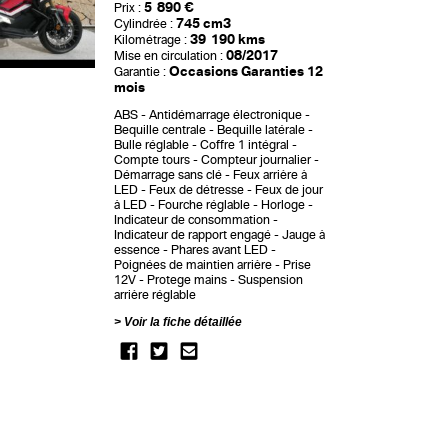
5 890 €
Prix :
745 cm3
Cylindrée :
39 190 kms
Kilométrage :
08/2017
Mise en circulation :
Occasions Garanties 12
Garantie :
mois
ABS
Antidémarrage électronique
Bequille centrale
Bequille latérale
Bulle réglable
Coffre 1 intégral
Compte tours
Compteur journalier
Démarrage sans clé
Feux arrière à
LED
Feux de détresse
Feux de jour
à LED
Fourche réglable
Horloge
Indicateur de consommation
Indicateur de rapport engagé
Jauge à
essence
Phares avant LED
Poignées de maintien arrière
Prise
12V
Protege mains
Suspension
arrière réglable
Voir la fiche détaillée