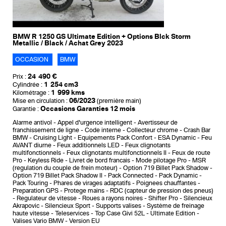
BMW R 1250 GS Ultimate Edition + Options Blck Storm
Metallic / Black / Achat Grey 2023
OCCASION
BMW
24 490 €
Prix :
1 254 cm3
Cylindrée :
1 999 kms
Kilométrage :
06/2023
Mise en circulation :
(première main)
Occasions Garanties 12 mois
Garantie :
Alarme antivol
Appel d'urgence intelligent
Avertisseur de
franchissement de ligne
Code interne
Collecteur chrome
Crash Bar
BMW
Cruising Light
Equipements Pack Confort
ESA Dynamic
Feu
AVANT diurne
Feux additionnels LED
Feux clignotants
multifonctionnels
Feux clignotants multifonctionnels II
Feux de route
Pro
Keyless Ride
Livret de bord francais
Mode pilotage Pro
MSR
(regulation du couple de frein moteur)
Option 719 Billet Pack Shadow
Option 719 Billet Pack Shadow II
Pack Connected
Pack Dynamic
Pack Touring
Phares de virages adaptatifs
Poignees chauffantes
Preparation GPS
Protege mains
RDC (capteur de pression des pneus)
Regulateur de vitesse
Roues a rayons noires
Shifter Pro
Silencieux
Akrapovic
Silencieux Sport
Supports valises
Système de freinage
haute vitesse
Teleservices
Top Case Givi 52L
Ultimate Edition
Valises Vario BMW
Version EU