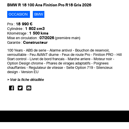
BMW R 18 100 Ans Finition Pro R18 Gris 2026
OCCASION
BMW
18 990 €
Prix :
1 802 cm3
Cylindrée :
1 500 kms
Kilométrage :
07/2026
Mise en circulation :
(première main)
Constructeur
Garantie :
100 Years
ABS de serie
Alarme antivol
Bouchon de reservoir,
verrouillable
Feu AVANT diurne
Feux de route Pro
Finition PRO
Hill
Start control
Livret de bord francais
Marche arriere
Moteur noir
Option Design chrome
Phares de virages adaptatifs
Poignees
chauffantes
Regulateur de vitesse
Selle Option 719
Silencieux
design
Version EU
Voir la fiche détaillée