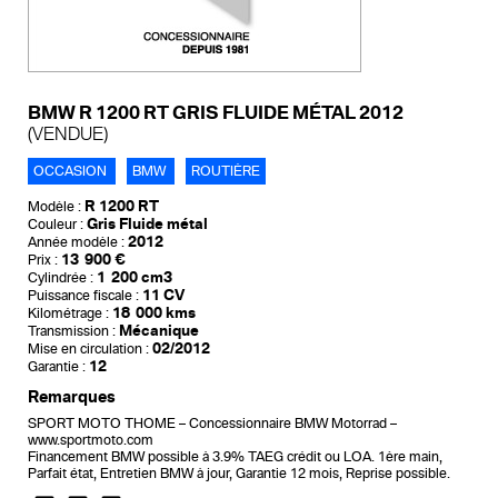
BMW R 1200 RT GRIS FLUIDE MÉTAL 2012
(VENDUE)
OCCASION
BMW
ROUTIÈRE
R 1200 RT
Modèle :
Gris Fluide métal
Couleur :
2012
Année modèle :
13 900 €
Prix :
1 200 cm3
Cylindrée :
11 CV
Puissance fiscale :
18 000 kms
Kilométrage :
Mécanique
Transmission :
02/2012
Mise en circulation :
12
Garantie :
Remarques
SPORT MOTO THOME – Concessionnaire BMW Motorrad –
www.sportmoto.com
Financement BMW possible à 3.9% TAEG crédit ou LOA. 1ère main,
Parfait état, Entretien BMW à jour, Garantie 12 mois, Reprise possible.