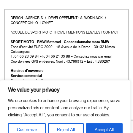
DESIGN :
AGENCE-S
DÉVELOPPEMENT :
A. WODNIACK
CONCEPTION :
O. LOYNET
ACCUEIL DE SPORT MOTO THOME
MENTIONS LÉGALES
CONTACT
SPORT MOTO – BMW Motorrad – Concessionnaire moto BMW
Zone d’activité EURO 2000 – 18 Avenue de la Dame – 30132 Nîmes –
Caissargues
T.
04 66 23 09 84 –
F.
04 66 21 35 88 –
Contactez-nous par email
Coordonnées GPS en degrés, Nord : 43.799512 – Est : 4.380267
Horaires d’ouverture
Service commercial
Du mardi au vendredi :
de 9h00 à 12h00 et de 14h00 à 19h00
We value your privacy
Le samedi :
de 9h00 à 12h00 et de 14h00 à 18h00
We use cookies to enhance your browsing experience, serve
Atelier et Pièces détachées
personalized ads or content, and analyze our traffic. By
Du mardi au vendredi :
de 9h00 à 12h00 et de 14h00 à 19h00
clicking "Accept All", you consent to our use of cookies.
Le samedi :
de 9h00 à 12h00 et de 14h00 à 18h00
Customize
Reject All
Accept All