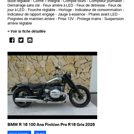
Bulle réglable
Coffre 1 intégral
Compte tours
Compteur journalier
Démarrage sans clé
Feux arrière à LED
Feux de détresse
Feux de
jour à LED
Fourche réglable
Horloge
Indicateur de consommation
Indicateur de rapport engagé
Jauge à essence
Phares avant LED
Poignées de maintien arrière
Prise 12V
Protege mains
Suspension
arrière réglable
Voir la fiche détaillée
BMW R 18 100 Ans Finition Pro R18 Gris 2026