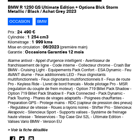
BMW R 1250 GS Ultimate Edition + Options Blck Storm
Metallic / Black / Achat Grey 2023
OCCASION
BMW
24 490 €
Prix :
1 254 cm3
Cylindrée :
1 999 kms
Kilométrage :
06/2023
Mise en circulation :
(première main)
Occasions Garanties 12 mois
Garantie :
Alarme antivol
Appel d'urgence intelligent
Avertisseur de
franchissement de ligne
Code interne
Collecteur chrome
Crash Bar
BMW
Cruising Light
Equipements Pack Confort
ESA Dynamic
Feu
AVANT diurne
Feux additionnels LED
Feux clignotants
multifonctionnels
Feux clignotants multifonctionnels II
Feux de route
Pro
Keyless Ride
Livret de bord francais
Mode pilotage Pro
MSR
(regulation du couple de frein moteur)
Option 719 Billet Pack Shadow
Option 719 Billet Pack Shadow II
Pack Connected
Pack Dynamic
Pack Touring
Phares de virages adaptatifs
Poignees chauffantes
Preparation GPS
Protege mains
RDC (capteur de pression des pneus)
Regulateur de vitesse
Roues a rayons noires
Shifter Pro
Silencieux
Akrapovic
Silencieux Sport
Supports valises
Système de freinage
haute vitesse
Teleservices
Top Case Givi 52L
Ultimate Edition
Valises Vario BMW
Version EU
Voir la fiche détaillée