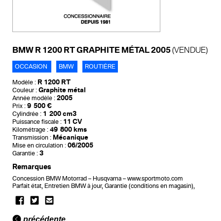
BMW R 1200 RT GRAPHITE MÉTAL 2005
(VENDUE)
OCCASION
BMW
ROUTIÈRE
R 1200 RT
Modèle :
Graphite métal
Couleur :
2005
Année modèle :
9 500 €
Prix :
1 200 cm3
Cylindrée :
11 CV
Puissance fiscale :
49 800 kms
Kilométrage :
Mécanique
Transmission :
06/2005
Mise en circulation :
3
Garantie :
Remarques
Concession BMW Motorrad – Husqvarna – www.sportmoto.com
Parfait état, Entretien BMW à jour, Garantie (conditions en magasin),
précédente