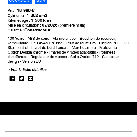
OCCASION
BMW
18 990 €
Prix :
1 802 cm3
Cylindrée :
1 500 kms
Kilométrage :
07/2026
Mise en circulation :
(première main)
Constructeur
Garantie :
100 Years
ABS de serie
Alarme antivol
Bouchon de reservoir,
verrouillable
Feu AVANT diurne
Feux de route Pro
Finition PRO
Hill
Start control
Livret de bord francais
Marche arriere
Moteur noir
Option Design chrome
Phares de virages adaptatifs
Poignees
chauffantes
Regulateur de vitesse
Selle Option 719
Silencieux
design
Version EU
Voir la fiche détaillée