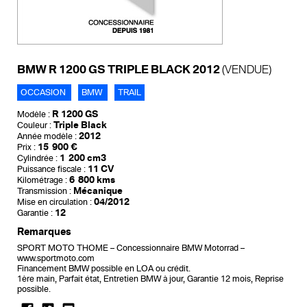
BMW R 1200 GS TRIPLE BLACK 2012
(VENDUE)
OCCASION
BMW
TRAIL
R 1200 GS
Modèle :
Triple Black
Couleur :
2012
Année modèle :
15 900 €
Prix :
1 200 cm3
Cylindrée :
11 CV
Puissance fiscale :
6 800 kms
Kilométrage :
Mécanique
Transmission :
04/2012
Mise en circulation :
12
Garantie :
Remarques
SPORT MOTO THOME – Concessionnaire BMW Motorrad –
www.sportmoto.com
Financement BMW possible en LOA ou crédit.
1ère main, Parfait état, Entretien BMW à jour, Garantie 12 mois, Reprise
possible.