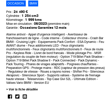
OCCASION
BMW
24 490 €
Prix :
1 254 cm3
Cylindrée :
1 999 kms
Kilométrage :
06/2023
Mise en circulation :
(première main)
Occasions Garanties 12 mois
Garantie :
Alarme antivol
Appel d'urgence intelligent
Avertisseur de
franchissement de ligne
Code interne
Collecteur chrome
Crash Bar
BMW
Cruising Light
Equipements Pack Confort
ESA Dynamic
Feu
AVANT diurne
Feux additionnels LED
Feux clignotants
multifonctionnels
Feux clignotants multifonctionnels II
Feux de route
Pro
Keyless Ride
Livret de bord francais
Mode pilotage Pro
MSR
(regulation du couple de frein moteur)
Option 719 Billet Pack Shadow
Option 719 Billet Pack Shadow II
Pack Connected
Pack Dynamic
Pack Touring
Phares de virages adaptatifs
Poignees chauffantes
Preparation GPS
Protege mains
RDC (capteur de pression des pneus)
Regulateur de vitesse
Roues a rayons noires
Shifter Pro
Silencieux
Akrapovic
Silencieux Sport
Supports valises
Système de freinage
haute vitesse
Teleservices
Top Case Givi 52L
Ultimate Edition
Valises Vario BMW
Version EU
Voir la fiche détaillée