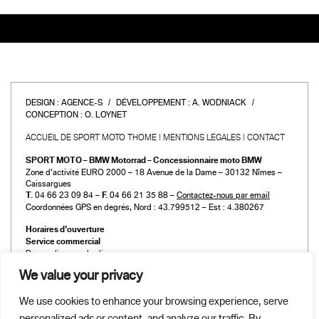
DESIGN :
AGENCE-S
DÉVELOPPEMENT :
A. WODNIACK
CONCEPTION :
O. LOYNET
ACCUEIL DE SPORT MOTO THOME
MENTIONS LÉGALES
CONTACT
SPORT MOTO – BMW Motorrad – Concessionnaire moto BMW
Zone d’activité EURO 2000 – 18 Avenue de la Dame – 30132 Nîmes –
Caissargues
T.
04 66 23 09 84 –
F.
04 66 21 35 88 –
Contactez-nous par email
Coordonnées GPS en degrés, Nord : 43.799512 – Est : 4.380267
Horaires d’ouverture
Service commercial
Du mardi au vendredi :
de 9h00 à 12h00 et de 14h00 à 19h00
We value your privacy
Le samedi :
de 9h00 à 12h00 et de 14h00 à 18h00
We use cookies to enhance your browsing experience, serve
Atelier et Pièces détachées
personalized ads or content, and analyze our traffic. By