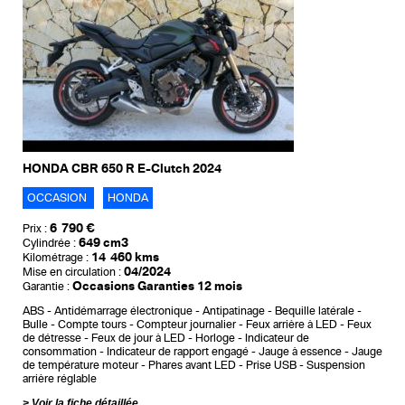
HONDA CBR 650 R E-Clutch 2024
OCCASION
HONDA
6 790 €
Prix :
649 cm3
Cylindrée :
14 460 kms
Kilométrage :
04/2024
Mise en circulation :
Occasions Garanties 12 mois
Garantie :
ABS
Antidémarrage électronique
Antipatinage
Bequille latérale
Bulle
Compte tours
Compteur journalier
Feux arrière à LED
Feux
de détresse
Feux de jour à LED
Horloge
Indicateur de
consommation
Indicateur de rapport engagé
Jauge à essence
Jauge
de température moteur
Phares avant LED
Prise USB
Suspension
arrière réglable
Voir la fiche détaillée