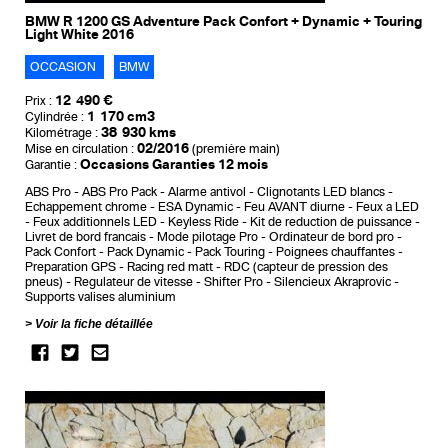
BMW R 1200 GS Adventure Pack Confort + Dynamic + Touring
Light White 2016
OCCASION
BMW
12 490 €
Prix :
1 170 cm3
Cylindrée :
38 930 kms
Kilométrage :
02/2016
Mise en circulation :
(première main)
Occasions Garanties 12 mois
Garantie :
ABS Pro
ABS Pro Pack
Alarme antivol
Clignotants LED blancs
Echappement chrome
ESA Dynamic
Feu AVANT diurne
Feux a LED
Feux additionnels LED
Keyless Ride
Kit de reduction de puissance
Livret de bord francais
Mode pilotage Pro
Ordinateur de bord pro
Pack Confort
Pack Dynamic
Pack Touring
Poignees chauffantes
Preparation GPS
Racing red matt
RDC (capteur de pression des
pneus)
Regulateur de vitesse
Shifter Pro
Silencieux Akraprovic
Supports valises aluminium
Voir la fiche détaillée