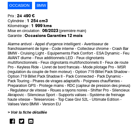
OCCASION
BMW
24 490 €
Prix :
1 254 cm3
Cylindrée :
1 999 kms
Kilométrage :
06/2023
Mise en circulation :
(première main)
Occasions Garanties 12 mois
Garantie :
Alarme antivol
Appel d'urgence intelligent
Avertisseur de
franchissement de ligne
Code interne
Collecteur chrome
Crash Bar
BMW
Cruising Light
Equipements Pack Confort
ESA Dynamic
Feu
AVANT diurne
Feux additionnels LED
Feux clignotants
multifonctionnels
Feux clignotants multifonctionnels II
Feux de route
Pro
Keyless Ride
Livret de bord francais
Mode pilotage Pro
MSR
(regulation du couple de frein moteur)
Option 719 Billet Pack Shadow
Option 719 Billet Pack Shadow II
Pack Connected
Pack Dynamic
Pack Touring
Phares de virages adaptatifs
Poignees chauffantes
Preparation GPS
Protege mains
RDC (capteur de pression des pneus)
Regulateur de vitesse
Roues a rayons noires
Shifter Pro
Silencieux
Akrapovic
Silencieux Sport
Supports valises
Système de freinage
haute vitesse
Teleservices
Top Case Givi 52L
Ultimate Edition
Valises Vario BMW
Version EU
Voir la fiche détaillée