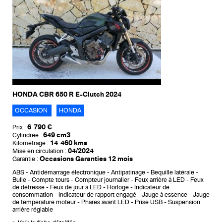
HONDA CBR 650 R E-Clutch 2024
OCCASION
HONDA
6 790 €
Prix :
649 cm3
Cylindrée :
14 460 kms
Kilométrage :
04/2024
Mise en circulation :
Occasions Garanties 12 mois
Garantie :
ABS
Antidémarrage électronique
Antipatinage
Bequille latérale
Bulle
Compte tours
Compteur journalier
Feux arrière à LED
Feux
de détresse
Feux de jour à LED
Horloge
Indicateur de
consommation
Indicateur de rapport engagé
Jauge à essence
Jauge
de température moteur
Phares avant LED
Prise USB
Suspension
arrière réglable