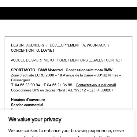
DESIGN :
AGENCE-S
DÉVELOPPEMENT :
A. WODNIACK
CONCEPTION :
O. LOYNET
ACCUEIL DE SPORT MOTO THOME
MENTIONS LÉGALES
CONTACT
SPORT MOTO – BMW Motorrad – Concessionnaire moto BMW
Zone d’activité EURO 2000 – 18 Avenue de la Dame – 30132 Nîmes –
Caissargues
T.
04 66 23 09 84 –
F.
04 66 21 35 88 –
Contactez-nous par email
Coordonnées GPS en degrés, Nord : 43.799512 – Est : 4.380267
Horaires d’ouverture
Service commercial
Du mardi au vendredi :
de 9h00 à 12h00 et de 14h00 à 19h00
We value your privacy
Le samedi :
de 9h00 à 12h00 et de 14h00 à 18h00
We use cookies to enhance your browsing experience, serve
Atelier et Pièces détachées