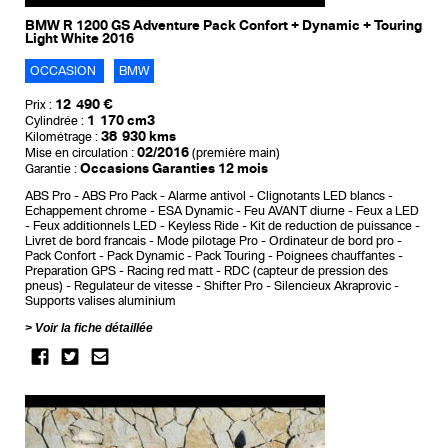
BMW R 1200 GS Adventure Pack Confort + Dynamic + Touring
Light White 2016
OCCASION
BMW
12 490 €
Prix :
1 170 cm3
Cylindrée :
38 930 kms
Kilométrage :
02/2016
Mise en circulation :
(première main)
Occasions Garanties 12 mois
Garantie :
ABS Pro
ABS Pro Pack
Alarme antivol
Clignotants LED blancs
Echappement chrome
ESA Dynamic
Feu AVANT diurne
Feux a LED
Feux additionnels LED
Keyless Ride
Kit de reduction de puissance
Livret de bord francais
Mode pilotage Pro
Ordinateur de bord pro
Pack Confort
Pack Dynamic
Pack Touring
Poignees chauffantes
Preparation GPS
Racing red matt
RDC (capteur de pression des
pneus)
Regulateur de vitesse
Shifter Pro
Silencieux Akraprovic
Supports valises aluminium
Voir la fiche détaillée