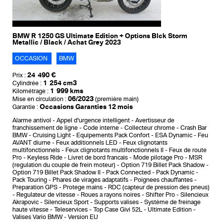
BMW R 1250 GS Ultimate Edition + Options Blck Storm
Metallic / Black / Achat Grey 2023
OCCASION
BMW
24 490 €
Prix :
1 254 cm3
Cylindrée :
1 999 kms
Kilométrage :
06/2023
Mise en circulation :
(première main)
Occasions Garanties 12 mois
Garantie :
Alarme antivol
Appel d'urgence intelligent
Avertisseur de
franchissement de ligne
Code interne
Collecteur chrome
Crash Bar
BMW
Cruising Light
Equipements Pack Confort
ESA Dynamic
Feu
AVANT diurne
Feux additionnels LED
Feux clignotants
multifonctionnels
Feux clignotants multifonctionnels II
Feux de route
Pro
Keyless Ride
Livret de bord francais
Mode pilotage Pro
MSR
(regulation du couple de frein moteur)
Option 719 Billet Pack Shadow
Option 719 Billet Pack Shadow II
Pack Connected
Pack Dynamic
Pack Touring
Phares de virages adaptatifs
Poignees chauffantes
Preparation GPS
Protege mains
RDC (capteur de pression des pneus)
Regulateur de vitesse
Roues a rayons noires
Shifter Pro
Silencieux
Akrapovic
Silencieux Sport
Supports valises
Système de freinage
haute vitesse
Teleservices
Top Case Givi 52L
Ultimate Edition
Valises Vario BMW
Version EU