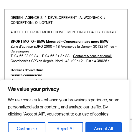
DESIGN :
AGENCE-S
DÉVELOPPEMENT :
A. WODNIACK
CONCEPTION :
O. LOYNET
ACCUEIL DE SPORT MOTO THOME
MENTIONS LÉGALES
CONTACT
SPORT MOTO – BMW Motorrad – Concessionnaire moto BMW
Zone d’activité EURO 2000 – 18 Avenue de la Dame – 30132 Nîmes –
Caissargues
T.
04 66 23 09 84 –
F.
04 66 21 35 88 –
Contactez-nous par email
Coordonnées GPS en degrés, Nord : 43.799512 – Est : 4.380267
Horaires d’ouverture
Service commercial
Du mardi au vendredi :
de 9h00 à 12h00 et de 14h00 à 19h00
We value your privacy
Le samedi :
de 9h00 à 12h00 et de 14h00 à 18h00
We use cookies to enhance your browsing experience, serve
Atelier et Pièces détachées
personalized ads or content, and analyze our traffic. By
Du mardi au vendredi :
de 9h00 à 12h00 et de 14h00 à 19h00
clicking "Accept All", you consent to our use of cookies.
Le samedi :
de 9h00 à 12h00 et de 14h00 à 18h00
Customize
Reject All
Accept All