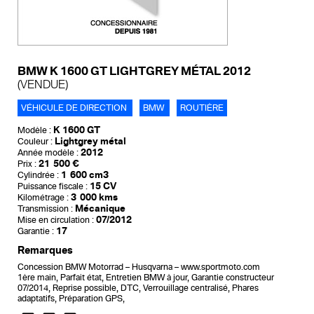
BMW K 1600 GT LIGHTGREY MÉTAL 2012
(VENDUE)
VÉHICULE DE DIRECTION
BMW
ROUTIÈRE
K 1600 GT
Modèle :
Lightgrey métal
Couleur :
2012
Année modèle :
21 500 €
Prix :
1 600 cm3
Cylindrée :
15 CV
Puissance fiscale :
3 000 kms
Kilométrage :
Mécanique
Transmission :
07/2012
Mise en circulation :
17
Garantie :
Remarques
Concession BMW Motorrad – Husqvarna – www.sportmoto.com
1ère main, Parfait état, Entretien BMW à jour, Garantie constructeur
07/2014, Reprise possible, DTC, Verrouillage centralisé, Phares
adaptatifs, Préparation GPS,