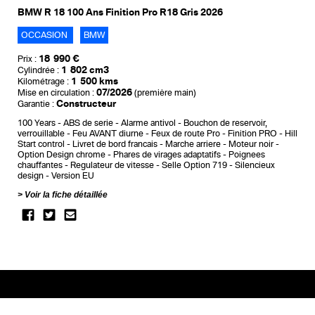
BMW R 18 100 Ans Finition Pro R18 Gris 2026
OCCASION
BMW
18 990 €
Prix :
1 802 cm3
Cylindrée :
1 500 kms
Kilométrage :
07/2026
Mise en circulation :
(première main)
Constructeur
Garantie :
100 Years
ABS de serie
Alarme antivol
Bouchon de reservoir,
verrouillable
Feu AVANT diurne
Feux de route Pro
Finition PRO
Hill
Start control
Livret de bord francais
Marche arriere
Moteur noir
Option Design chrome
Phares de virages adaptatifs
Poignees
chauffantes
Regulateur de vitesse
Selle Option 719
Silencieux
design
Version EU
Voir la fiche détaillée