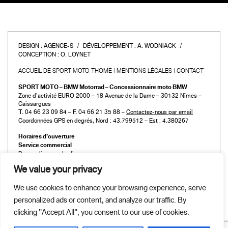
DESIGN :
AGENCE-S
DÉVELOPPEMENT :
A. WODNIACK
CONCEPTION :
O. LOYNET
ACCUEIL DE SPORT MOTO THOME
MENTIONS LÉGALES
CONTACT
SPORT MOTO – BMW Motorrad – Concessionnaire moto BMW
Zone d’activité EURO 2000 – 18 Avenue de la Dame – 30132 Nîmes –
Caissargues
T.
04 66 23 09 84 –
F.
04 66 21 35 88 –
Contactez-nous par email
Coordonnées GPS en degrés, Nord : 43.799512 – Est : 4.380267
Horaires d’ouverture
Service commercial
Du mardi au vendredi :
de 9h00 à 12h00 et de 14h00 à 19h00
We value your privacy
Le samedi :
de 9h00 à 12h00 et de 14h00 à 18h00
We use cookies to enhance your browsing experience, serve
Atelier et Pièces détachées
personalized ads or content, and analyze our traffic. By
Du mardi au vendredi :
de 9h00 à 12h00 et de 14h00 à 19h00
clicking "Accept All", you consent to our use of cookies.
Le samedi :
de 9h00 à 12h00 et de 14h00 à 18h00