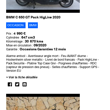
BMW C 650 GT Pack HigLine 2020
OCCASION
BMW
4 990 €
Prix :
647 cm3
Cylindrée :
30 670 kms
Kilométrage :
09/2020
Mise en circulation :
Occasions Garanties 12 mois
Garantie :
Alarme antivol
Avertisseur angle mort
Feu AVANT diurne
Hockenheim silver metallic
Livret de bord francais
Pack HighLine
Pack Securite
Platine Top Case Givi
Poignees chauffantes
RDC
(capteur de pression des pneus)
Selles chauffantes
Support GPS
Version EU
Voir la fiche détaillée