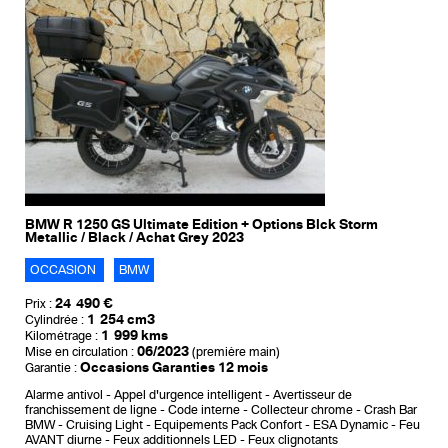
BMW R 1250 GS Ultimate Edition + Options Blck Storm
Metallic / Black / Achat Grey 2023
OCCASION
BMW
24 490 €
Prix :
1 254 cm3
Cylindrée :
1 999 kms
Kilométrage :
06/2023
Mise en circulation :
(première main)
Occasions Garanties 12 mois
Garantie :
Alarme antivol
Appel d'urgence intelligent
Avertisseur de
franchissement de ligne
Code interne
Collecteur chrome
Crash Bar
BMW
Cruising Light
Equipements Pack Confort
ESA Dynamic
Feu
AVANT diurne
Feux additionnels LED
Feux clignotants