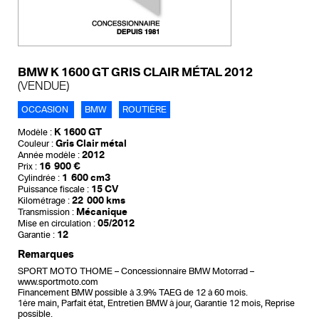
BMW K 1600 GT GRIS CLAIR MÉTAL 2012
(VENDUE)
OCCASION
BMW
ROUTIÈRE
K 1600 GT
Modèle :
Gris Clair métal
Couleur :
2012
Année modèle :
16 900 €
Prix :
1 600 cm3
Cylindrée :
15 CV
Puissance fiscale :
22 000 kms
Kilométrage :
Mécanique
Transmission :
05/2012
Mise en circulation :
12
Garantie :
Remarques
SPORT MOTO THOME – Concessionnaire BMW Motorrad –
www.sportmoto.com
Financement BMW possible à 3.9% TAEG de 12 à 60 mois.
1ère main, Parfait état, Entretien BMW à jour, Garantie 12 mois, Reprise
possible.