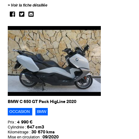
Voir la fiche détaillée
BMW C 650 GT Pack HigLine 2020
OCCASION
BMW
4 990 €
Prix :
647 cm3
Cylindrée :
30 670 kms
Kilométrage :
09/2020
Mise en circulation :