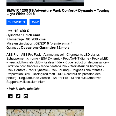
BMW R 1200 GS Adventure Pack Confort + Dynamic + Touring
Light White 2016
OCCASION
BMW
12 490 €
Prix :
1 170 cm3
Cylindrée :
38 930 kms
Kilométrage :
02/2016
Mise en circulation :
(première main)
Occasions Garanties 12 mois
Garantie :
ABS Pro
ABS Pro Pack
Alarme antivol
Clignotants LED blancs
Echappement chrome
ESA Dynamic
Feu AVANT diurne
Feux a LED
Feux additionnels LED
Keyless Ride
Kit de reduction de puissance
Livret de bord francais
Mode pilotage Pro
Ordinateur de bord pro
Pack Confort
Pack Dynamic
Pack Touring
Poignees chauffantes
Preparation GPS
Racing red matt
RDC (capteur de pression des
pneus)
Regulateur de vitesse
Shifter Pro
Silencieux Akraprovic
Supports valises aluminium
Voir la fiche détaillée