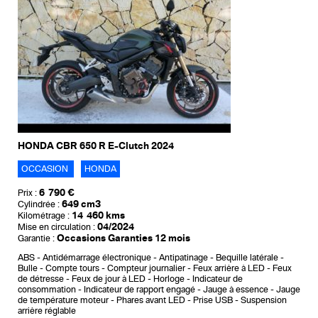
HONDA CBR 650 R E-Clutch 2024
OCCASION
HONDA
6 790 €
Prix :
649 cm3
Cylindrée :
14 460 kms
Kilométrage :
04/2024
Mise en circulation :
Occasions Garanties 12 mois
Garantie :
ABS
Antidémarrage électronique
Antipatinage
Bequille latérale
Bulle
Compte tours
Compteur journalier
Feux arrière à LED
Feux
de détresse
Feux de jour à LED
Horloge
Indicateur de
consommation
Indicateur de rapport engagé
Jauge à essence
Jauge
de température moteur
Phares avant LED
Prise USB
Suspension
arrière réglable