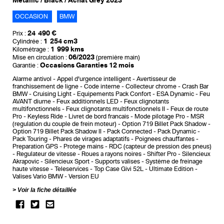
Metallic / Black / Achat Grey 2023
OCCASION
BMW
24 490 €
Prix :
1 254 cm3
Cylindrée :
1 999 kms
Kilométrage :
06/2023
Mise en circulation :
(première main)
Occasions Garanties 12 mois
Garantie :
Alarme antivol
Appel d'urgence intelligent
Avertisseur de
franchissement de ligne
Code interne
Collecteur chrome
Crash Bar
BMW
Cruising Light
Equipements Pack Confort
ESA Dynamic
Feu
AVANT diurne
Feux additionnels LED
Feux clignotants
multifonctionnels
Feux clignotants multifonctionnels II
Feux de route
Pro
Keyless Ride
Livret de bord francais
Mode pilotage Pro
MSR
(regulation du couple de frein moteur)
Option 719 Billet Pack Shadow
Option 719 Billet Pack Shadow II
Pack Connected
Pack Dynamic
Pack Touring
Phares de virages adaptatifs
Poignees chauffantes
Preparation GPS
Protege mains
RDC (capteur de pression des pneus)
Regulateur de vitesse
Roues a rayons noires
Shifter Pro
Silencieux
Akrapovic
Silencieux Sport
Supports valises
Système de freinage
haute vitesse
Teleservices
Top Case Givi 52L
Ultimate Edition
Valises Vario BMW
Version EU
Voir la fiche détaillée