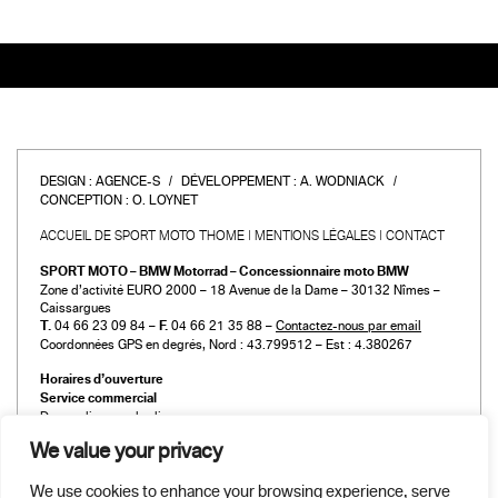
DESIGN :
AGENCE-S
DÉVELOPPEMENT :
A. WODNIACK
CONCEPTION :
O. LOYNET
ACCUEIL DE SPORT MOTO THOME
MENTIONS LÉGALES
CONTACT
SPORT MOTO – BMW Motorrad – Concessionnaire moto BMW
Zone d’activité EURO 2000 – 18 Avenue de la Dame – 30132 Nîmes –
Caissargues
T.
04 66 23 09 84 –
F.
04 66 21 35 88 –
Contactez-nous par email
Coordonnées GPS en degrés, Nord : 43.799512 – Est : 4.380267
Horaires d’ouverture
Service commercial
Du mardi au vendredi :
de 9h00 à 12h00 et de 14h00 à 19h00
We value your privacy
Le samedi :
de 9h00 à 12h00 et de 14h00 à 18h00
We use cookies to enhance your browsing experience, serve