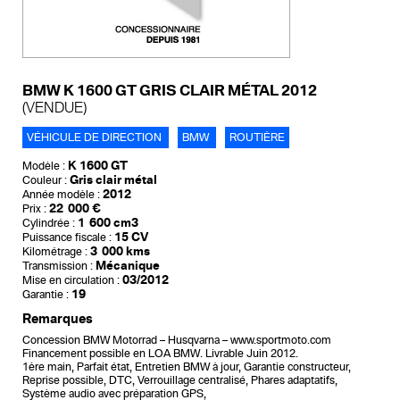
BMW K 1600 GT GRIS CLAIR MÉTAL 2012
(VENDUE)
VÉHICULE DE DIRECTION
BMW
ROUTIÈRE
K 1600 GT
Modèle :
Gris clair métal
Couleur :
2012
Année modèle :
22 000 €
Prix :
1 600 cm3
Cylindrée :
15 CV
Puissance fiscale :
3 000 kms
Kilométrage :
Mécanique
Transmission :
03/2012
Mise en circulation :
19
Garantie :
Remarques
Concession BMW Motorrad – Husqvarna – www.sportmoto.com
Financement possible en LOA BMW. Livrable Juin 2012.
1ère main, Parfait état, Entretien BMW à jour, Garantie constructeur,
Reprise possible, DTC, Verrouillage centralisé, Phares adaptatifs,
Système audio avec préparation GPS,