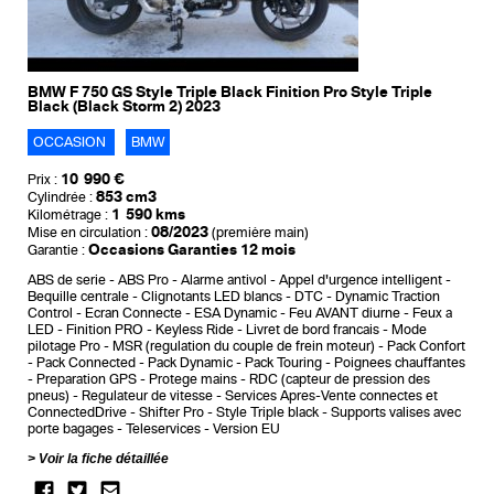
BMW F 750 GS Style Triple Black Finition Pro Style Triple
Black (Black Storm 2) 2023
OCCASION
BMW
10 990 €
Prix :
853 cm3
Cylindrée :
1 590 kms
Kilométrage :
08/2023
Mise en circulation :
(première main)
Occasions Garanties 12 mois
Garantie :
ABS de serie
ABS Pro
Alarme antivol
Appel d'urgence intelligent
Bequille centrale
Clignotants LED blancs
DTC - Dynamic Traction
Control
Ecran Connecte
ESA Dynamic
Feu AVANT diurne
Feux a
LED
Finition PRO
Keyless Ride
Livret de bord francais
Mode
pilotage Pro
MSR (regulation du couple de frein moteur)
Pack Confort
Pack Connected
Pack Dynamic
Pack Touring
Poignees chauffantes
Preparation GPS
Protege mains
RDC (capteur de pression des
pneus)
Regulateur de vitesse
Services Apres-Vente connectes et
ConnectedDrive
Shifter Pro
Style Triple black
Supports valises avec
porte bagages
Teleservices
Version EU
Voir la fiche détaillée