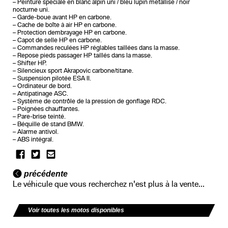
– Peinture spéciale en blanc alpin uni / bleu lupin métallisé / noir
nocturne uni.
– Garde-boue avant HP en carbone.
– Cache de boîte à air HP en carbone.
– Protection dembrayage HP en carbone.
– Capot de selle HP en carbone.
– Commandes reculées HP réglables taillées dans la masse.
– Repose pieds passager HP taillés dans la masse.
– Shifter HP.
– Silencieux sport Akrapovic carbone/titane.
– Suspension pilotée ESA II.
– Ordinateur de bord.
– Antipatinage ASC.
– Système de contrôle de la pression de gonflage RDC.
– Poignées chauffantes.
– Pare-brise teinté.
– Béquille de stand BMW.
– Alarme antivol.
– ABS intégral.
précédente
Le véhicule que vous recherchez n'est plus à la vente...
Voir toutes les motos disponibles