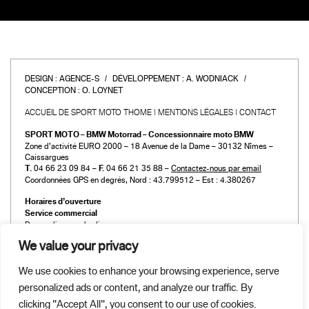
DESIGN :
AGENCE-S
DÉVELOPPEMENT :
A. WODNIACK
CONCEPTION :
O. LOYNET
ACCUEIL DE SPORT MOTO THOME
MENTIONS LÉGALES
CONTACT
SPORT MOTO – BMW Motorrad – Concessionnaire moto BMW
Zone d’activité EURO 2000 – 18 Avenue de la Dame – 30132 Nîmes –
Caissargues
T.
04 66 23 09 84 –
F.
04 66 21 35 88 –
Contactez-nous par email
Coordonnées GPS en degrés, Nord : 43.799512 – Est : 4.380267
Horaires d’ouverture
Service commercial
Du mardi au vendredi :
de 9h00 à 12h00 et de 14h00 à 19h00
We value your privacy
Le samedi :
de 9h00 à 12h00 et de 14h00 à 18h00
We use cookies to enhance your browsing experience, serve
Atelier et Pièces détachées
personalized ads or content, and analyze our traffic. By
Du mardi au vendredi :
de 9h00 à 12h00 et de 14h00 à 19h00
clicking "Accept All", you consent to our use of cookies.