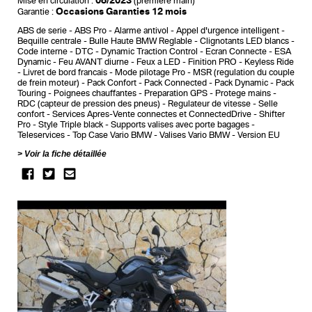
08/2023
Mise en circulation :
(première main)
Occasions Garanties 12 mois
Garantie :
ABS de serie
ABS Pro
Alarme antivol
Appel d'urgence intelligent
Bequille centrale
Bulle Haute BMW Reglable
Clignotants LED blancs
Code interne
DTC - Dynamic Traction Control
Ecran Connecte
ESA
Dynamic
Feu AVANT diurne
Feux a LED
Finition PRO
Keyless Ride
Livret de bord francais
Mode pilotage Pro
MSR (regulation du couple
de frein moteur)
Pack Confort
Pack Connected
Pack Dynamic
Pack
Touring
Poignees chauffantes
Preparation GPS
Protege mains
RDC (capteur de pression des pneus)
Regulateur de vitesse
Selle
confort
Services Apres-Vente connectes et ConnectedDrive
Shifter
Pro
Style Triple black
Supports valises avec porte bagages
Teleservices
Top Case Vario BMW
Valises Vario BMW
Version EU
Voir la fiche détaillée