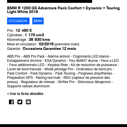
BMW R 1200 GS Adventure Pack Confort + Dynamic + Touring
Light White 2016
OCCASION
BMW
12 490 €
Prix :
1 170 cm3
Cylindrée :
38 930 kms
Kilométrage :
02/2016
Mise en circulation :
(première main)
Occasions Garanties 12 mois
Garantie :
ABS Pro
ABS Pro Pack
Alarme antivol
Clignotants LED blancs
Echappement chrome
ESA Dynamic
Feu AVANT diurne
Feux a LED
Feux additionnels LED
Keyless Ride
Kit de reduction de puissance
Livret de bord francais
Mode pilotage Pro
Ordinateur de bord pro
Pack Confort
Pack Dynamic
Pack Touring
Poignees chauffantes
Preparation GPS
Racing red matt
RDC (capteur de pression des
pneus)
Regulateur de vitesse
Shifter Pro
Silencieux Akraprovic
Supports valises aluminium
Voir la fiche détaillée