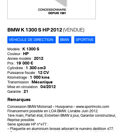
BMW K 1300 S HP 2012
(VENDUE)
VÉHICULE DE DIRECTION
BMW
SPORTIVE
K 1300 S
Modèle :
HP
Couleur :
2012
Année modèle :
19 000 €
Prix :
1 300 cm3
Cylindrée :
12 CV
Puissance fiscale :
1 000 kms
Kilométrage :
Mécanique
Transmission :
04/2012
Mise en circulation :
21
Garantie :
Remarques
Concession BMW Motorrad – Husqvarna – www.sportmoto.com
Financement possible en LOA BMW. Livrable Juin 2012.
1ère main, Parfait état, Entretien BMW à jour, Garantie constructeur,
Reprise possible.
Série spéciale HP n°477 :
– Plaquette en aluminium brossé arborant le numéro dédition 477.