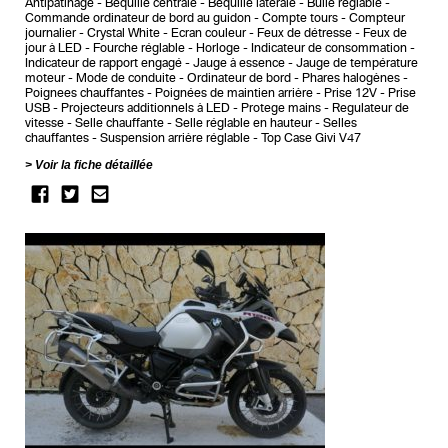
Antipatinage
Bequille centrale
Bequille latérale
Bulle réglable
Commande ordinateur de bord au guidon
Compte tours
Compteur
journalier
Crystal White
Ecran couleur
Feux de détresse
Feux de
jour à LED
Fourche réglable
Horloge
Indicateur de consommation
Indicateur de rapport engagé
Jauge à essence
Jauge de température
moteur
Mode de conduite
Ordinateur de bord
Phares halogènes
Poignees chauffantes
Poignées de maintien arrière
Prise 12V
Prise
USB
Projecteurs additionnels à LED
Protege mains
Regulateur de
vitesse
Selle chauffante
Selle réglable en hauteur
Selles
chauffantes
Suspension arrière réglable
Top Case Givi V47
Voir la fiche détaillée