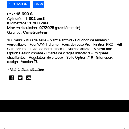
OCCASION
BMW
18 990 €
Prix :
1 802 cm3
Cylindrée :
1 500 kms
Kilométrage :
07/2026
Mise en circulation :
(première main)
Constructeur
Garantie :
100 Years
ABS de serie
Alarme antivol
Bouchon de reservoir,
verrouillable
Feu AVANT diurne
Feux de route Pro
Finition PRO
Hill
Start control
Livret de bord francais
Marche arriere
Moteur noir
Option Design chrome
Phares de virages adaptatifs
Poignees
chauffantes
Regulateur de vitesse
Selle Option 719
Silencieux
design
Version EU
Voir la fiche détaillée