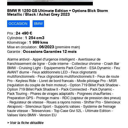
BMW R 1250 GS Ultimate Edition + Options Blck Storm
Metallic / Black / Achat Grey 2023
OCCASION
BMW
24 490 €
Prix :
1 254 cm3
Cylindrée :
1 999 kms
Kilométrage :
06/2023
Mise en circulation :
(première main)
Occasions Garanties 12 mois
Garantie :
Alarme antivol
Appel d'urgence intelligent
Avertisseur de
franchissement de ligne
Code interne
Collecteur chrome
Crash Bar
BMW
Cruising Light
Equipements Pack Confort
ESA Dynamic
Feu
AVANT diurne
Feux additionnels LED
Feux clignotants
multifonctionnels
Feux clignotants multifonctionnels II
Feux de route
Pro
Keyless Ride
Livret de bord francais
Mode pilotage Pro
MSR
(regulation du couple de frein moteur)
Option 719 Billet Pack Shadow
Option 719 Billet Pack Shadow II
Pack Connected
Pack Dynamic
Pack Touring
Phares de virages adaptatifs
Poignees chauffantes
Preparation GPS
Protege mains
RDC (capteur de pression des pneus)
Regulateur de vitesse
Roues a rayons noires
Shifter Pro
Silencieux
Akrapovic
Silencieux Sport
Supports valises
Système de freinage
haute vitesse
Teleservices
Top Case Givi 52L
Ultimate Edition
Valises Vario BMW
Version EU
Voir la fiche détaillée