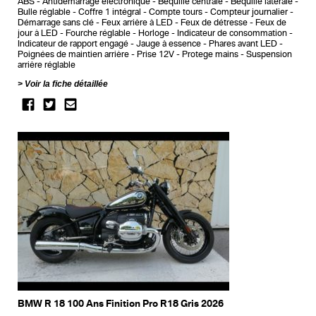
ABS
Antidémarrage électronique
Bequille centrale
Bequille latérale
Bulle réglable
Coffre 1 intégral
Compte tours
Compteur journalier
Démarrage sans clé
Feux arrière à LED
Feux de détresse
Feux de
jour à LED
Fourche réglable
Horloge
Indicateur de consommation
Indicateur de rapport engagé
Jauge à essence
Phares avant LED
Poignées de maintien arrière
Prise 12V
Protege mains
Suspension
arrière réglable
Voir la fiche détaillée
BMW R 18 100 Ans Finition Pro R18 Gris 2026