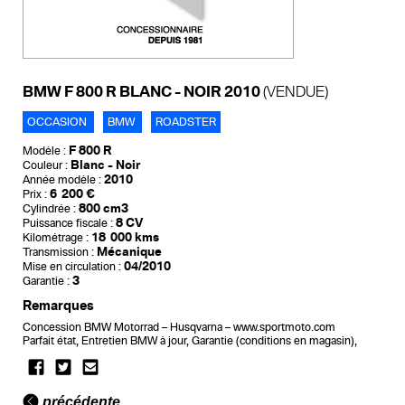
BMW F 800 R BLANC - NOIR 2010
(VENDUE)
OCCASION
BMW
ROADSTER
F 800 R
Modèle :
Blanc - Noir
Couleur :
2010
Année modèle :
6 200 €
Prix :
800 cm3
Cylindrée :
8 CV
Puissance fiscale :
18 000 kms
Kilométrage :
Mécanique
Transmission :
04/2010
Mise en circulation :
3
Garantie :
Remarques
Concession BMW Motorrad – Husqvarna – www.sportmoto.com
Parfait état, Entretien BMW à jour, Garantie (conditions en magasin),
précédente