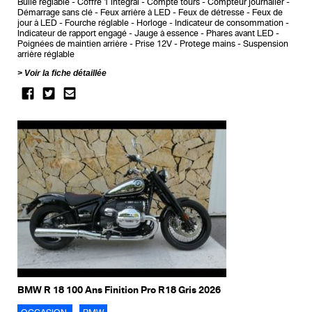
Bulle réglable
Coffre 1 intégral
Compte tours
Compteur journalier
Démarrage sans clé
Feux arrière à LED
Feux de détresse
Feux de
jour à LED
Fourche réglable
Horloge
Indicateur de consommation
Indicateur de rapport engagé
Jauge à essence
Phares avant LED
Poignées de maintien arrière
Prise 12V
Protege mains
Suspension
arrière réglable
Voir la fiche détaillée
BMW R 18 100 Ans Finition Pro R18 Gris 2026