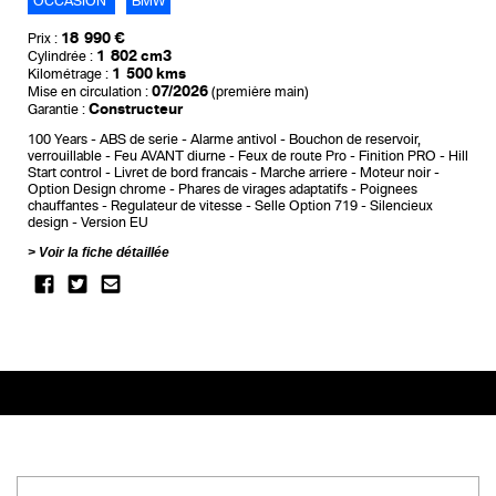
OCCASION
BMW
18 990 €
Prix :
1 802 cm3
Cylindrée :
1 500 kms
Kilométrage :
07/2026
Mise en circulation :
(première main)
Constructeur
Garantie :
100 Years
ABS de serie
Alarme antivol
Bouchon de reservoir,
verrouillable
Feu AVANT diurne
Feux de route Pro
Finition PRO
Hill
Start control
Livret de bord francais
Marche arriere
Moteur noir
Option Design chrome
Phares de virages adaptatifs
Poignees
chauffantes
Regulateur de vitesse
Selle Option 719
Silencieux
design
Version EU
Voir la fiche détaillée