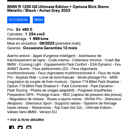
BMW R 1250 GS Ultimate Edition + Options Blck Storm
Metallic / Black / Achat Grey 2023
OCCASION
BMW
24 490 €
Prix :
1 254 cm3
Cylindrée :
1 999 kms
Kilométrage :
06/2023
Mise en circulation :
(première main)
Occasions Garanties 12 mois
Garantie :
Alarme antivol
Appel d'urgence intelligent
Avertisseur de
franchissement de ligne
Code interne
Collecteur chrome
Crash Bar
BMW
Cruising Light
Equipements Pack Confort
ESA Dynamic
Feu
AVANT diurne
Feux additionnels LED
Feux clignotants
multifonctionnels
Feux clignotants multifonctionnels II
Feux de route
Pro
Keyless Ride
Livret de bord francais
Mode pilotage Pro
MSR
(regulation du couple de frein moteur)
Option 719 Billet Pack Shadow
Option 719 Billet Pack Shadow II
Pack Connected
Pack Dynamic
Pack Touring
Phares de virages adaptatifs
Poignees chauffantes
Preparation GPS
Protege mains
RDC (capteur de pression des pneus)
Regulateur de vitesse
Roues a rayons noires
Shifter Pro
Silencieux
Akrapovic
Silencieux Sport
Supports valises
Système de freinage
haute vitesse
Teleservices
Top Case Givi 52L
Ultimate Edition
Valises Vario BMW
Version EU
Voir la fiche détaillée