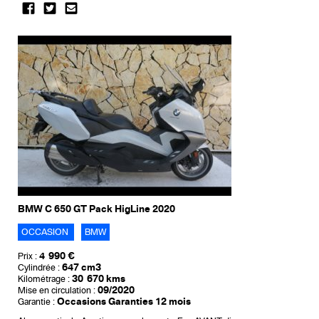
BMW C 650 GT Pack HigLine 2020
OCCASION
BMW
4 990 €
Prix :
647 cm3
Cylindrée :
30 670 kms
Kilométrage :
09/2020
Mise en circulation :
Occasions Garanties 12 mois
Garantie :