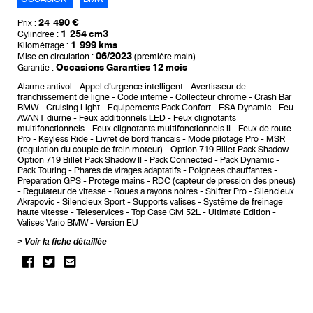
24 490 €
Prix :
1 254 cm3
Cylindrée :
1 999 kms
Kilométrage :
06/2023
Mise en circulation :
(première main)
Occasions Garanties 12 mois
Garantie :
Alarme antivol
Appel d'urgence intelligent
Avertisseur de
franchissement de ligne
Code interne
Collecteur chrome
Crash Bar
BMW
Cruising Light
Equipements Pack Confort
ESA Dynamic
Feu
AVANT diurne
Feux additionnels LED
Feux clignotants
multifonctionnels
Feux clignotants multifonctionnels II
Feux de route
Pro
Keyless Ride
Livret de bord francais
Mode pilotage Pro
MSR
(regulation du couple de frein moteur)
Option 719 Billet Pack Shadow
Option 719 Billet Pack Shadow II
Pack Connected
Pack Dynamic
Pack Touring
Phares de virages adaptatifs
Poignees chauffantes
Preparation GPS
Protege mains
RDC (capteur de pression des pneus)
Regulateur de vitesse
Roues a rayons noires
Shifter Pro
Silencieux
Akrapovic
Silencieux Sport
Supports valises
Système de freinage
haute vitesse
Teleservices
Top Case Givi 52L
Ultimate Edition
Valises Vario BMW
Version EU
Voir la fiche détaillée