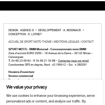
DESIGN :
AGENCE-S
DÉVELOPPEMENT :
A. WODNIACK
CONCEPTION :
O. LOYNET
ACCUEIL DE SPORT MOTO THOME
MENTIONS LÉGALES
CONTACT
SPORT MOTO – BMW Motorrad – Concessionnaire moto BMW
Zone d’activité EURO 2000 – 18 Avenue de la Dame – 30132 Nîmes –
Caissargues
T.
04 66 23 09 84 –
F.
04 66 21 35 88 –
Contactez-nous par email
Coordonnées GPS en degrés, Nord : 43.799512 – Est : 4.380267
Horaires d’ouverture
Service commercial
Du mardi au vendredi :
de 9h00 à 12h00 et de 14h00 à 19h00
We value your privacy
Le samedi :
de 9h00 à 12h00 et de 14h00 à 18h00
We use cookies to enhance your browsing experience, serve
Atelier et Pièces détachées
personalized ads or content, and analyze our traffic. By
Du mardi au vendredi :