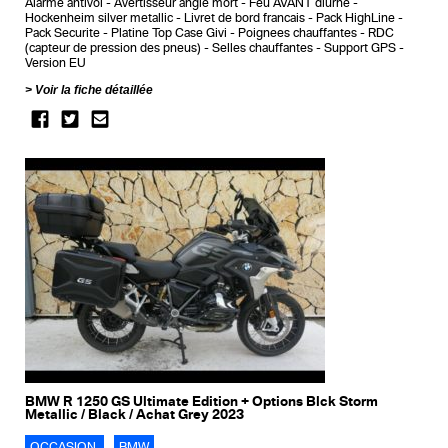
Alarme antivol
Avertisseur angle mort
Feu AVANT diurne
Hockenheim silver metallic
Livret de bord francais
Pack HighLine
Pack Securite
Platine Top Case Givi
Poignees chauffantes
RDC
(capteur de pression des pneus)
Selles chauffantes
Support GPS
Version EU
Voir la fiche détaillée
BMW R 1250 GS Ultimate Edition + Options Blck Storm
Metallic / Black / Achat Grey 2023
OCCASION
BMW