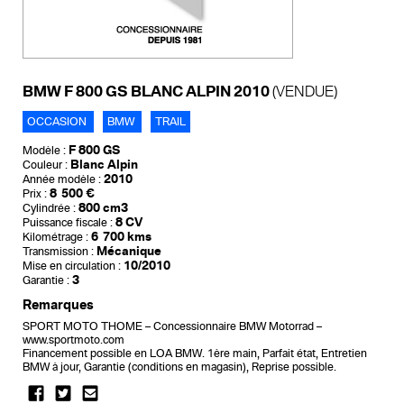
BMW F 800 GS BLANC ALPIN 2010
(VENDUE)
OCCASION
BMW
TRAIL
F 800 GS
Modèle :
Blanc Alpin
Couleur :
2010
Année modèle :
8 500 €
Prix :
800 cm3
Cylindrée :
8 CV
Puissance fiscale :
6 700 kms
Kilométrage :
Mécanique
Transmission :
10/2010
Mise en circulation :
3
Garantie :
Remarques
SPORT MOTO THOME – Concessionnaire BMW Motorrad –
www.sportmoto.com
Financement possible en LOA BMW. 1ère main, Parfait état, Entretien
BMW à jour, Garantie (conditions en magasin), Reprise possible.