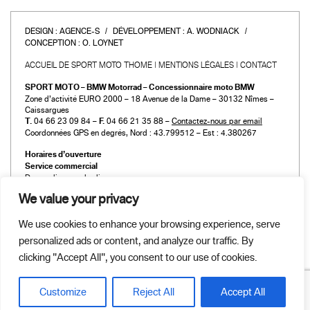
DESIGN :
AGENCE-S
DÉVELOPPEMENT :
A. WODNIACK
CONCEPTION :
O. LOYNET
ACCUEIL DE SPORT MOTO THOME
MENTIONS LÉGALES
CONTACT
SPORT MOTO – BMW Motorrad – Concessionnaire moto BMW
Zone d’activité EURO 2000 – 18 Avenue de la Dame – 30132 Nîmes –
Caissargues
T.
04 66 23 09 84 –
F.
04 66 21 35 88 –
Contactez-nous par email
Coordonnées GPS en degrés, Nord : 43.799512 – Est : 4.380267
Horaires d’ouverture
Service commercial
Du mardi au vendredi :
de 9h00 à 12h00 et de 14h00 à 19h00
We value your privacy
Le samedi :
de 9h00 à 12h00 et de 14h00 à 18h00
We use cookies to enhance your browsing experience, serve
Atelier et Pièces détachées
personalized ads or content, and analyze our traffic. By
Du mardi au vendredi :
de 9h00 à 12h00 et de 14h00 à 19h00
clicking "Accept All", you consent to our use of cookies.
Le samedi :
de 9h00 à 12h00 et de 14h00 à 18h00
Customize
Reject All
Accept All