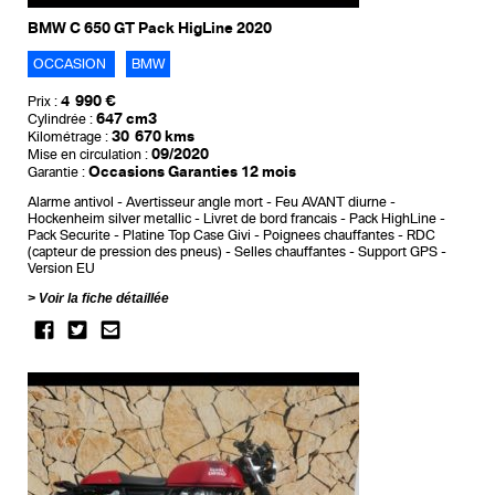
BMW C 650 GT Pack HigLine 2020
OCCASION
BMW
4 990 €
Prix :
647 cm3
Cylindrée :
30 670 kms
Kilométrage :
09/2020
Mise en circulation :
Occasions Garanties 12 mois
Garantie :
Alarme antivol
Avertisseur angle mort
Feu AVANT diurne
Hockenheim silver metallic
Livret de bord francais
Pack HighLine
Pack Securite
Platine Top Case Givi
Poignees chauffantes
RDC
(capteur de pression des pneus)
Selles chauffantes
Support GPS
Version EU
Voir la fiche détaillée