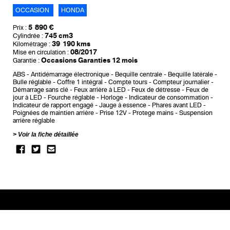
OCCASION
HONDA
5 890 €
Prix :
745 cm3
Cylindrée :
39 190 kms
Kilométrage :
08/2017
Mise en circulation :
Occasions Garanties 12 mois
Garantie :
ABS
Antidémarrage électronique
Bequille centrale
Bequille latérale
Bulle réglable
Coffre 1 intégral
Compte tours
Compteur journalier
Démarrage sans clé
Feux arrière à LED
Feux de détresse
Feux de
jour à LED
Fourche réglable
Horloge
Indicateur de consommation
Indicateur de rapport engagé
Jauge à essence
Phares avant LED
Poignées de maintien arrière
Prise 12V
Protege mains
Suspension
arrière réglable
Voir la fiche détaillée