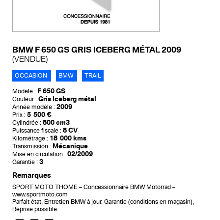
BMW F 650 GS GRIS ICEBERG MÉTAL 2009
(VENDUE)
OCCASION
BMW
TRAIL
F 650 GS
Modèle :
Gris Iceberg métal
Couleur :
2009
Année modèle :
5 500 €
Prix :
800 cm3
Cylindrée :
8 CV
Puissance fiscale :
18 000 kms
Kilométrage :
Mécanique
Transmission :
02/2009
Mise en circulation :
3
Garantie :
Remarques
SPORT MOTO THOME – Concessionnaire BMW Motorrad –
www.sportmoto.com
Parfait état, Entretien BMW à jour, Garantie (conditions en magasin),
Reprise possible.