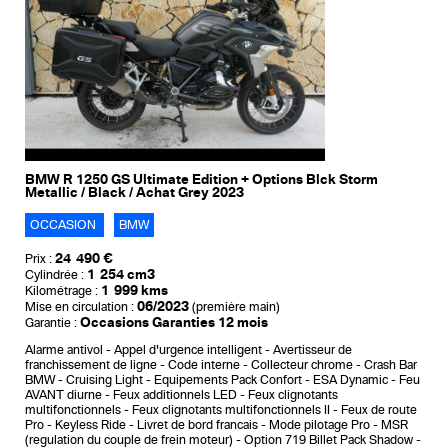
BMW R 1250 GS Ultimate Edition + Options Blck Storm
Metallic / Black / Achat Grey 2023
OCCASION
BMW
24 490 €
Prix :
1 254 cm3
Cylindrée :
1 999 kms
Kilométrage :
06/2023
Mise en circulation :
(première main)
Occasions Garanties 12 mois
Garantie :
Alarme antivol
Appel d'urgence intelligent
Avertisseur de
franchissement de ligne
Code interne
Collecteur chrome
Crash Bar
BMW
Cruising Light
Equipements Pack Confort
ESA Dynamic
Feu
AVANT diurne
Feux additionnels LED
Feux clignotants
multifonctionnels
Feux clignotants multifonctionnels II
Feux de route
Pro
Keyless Ride
Livret de bord francais
Mode pilotage Pro
MSR
(regulation du couple de frein moteur)
Option 719 Billet Pack Shadow