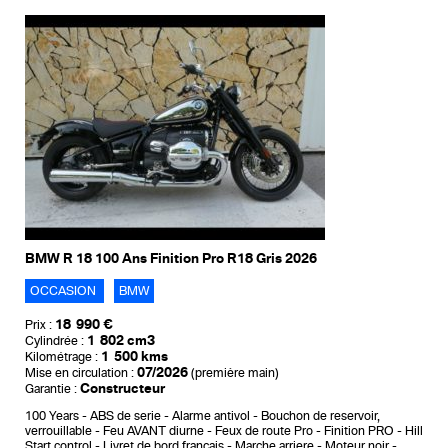
BMW R 18 100 Ans Finition Pro R18 Gris 2026
OCCASION
BMW
18 990 €
Prix :
1 802 cm3
Cylindrée :
1 500 kms
Kilométrage :
07/2026
Mise en circulation :
(première main)
Constructeur
Garantie :
100 Years
ABS de serie
Alarme antivol
Bouchon de reservoir,
verrouillable
Feu AVANT diurne
Feux de route Pro
Finition PRO
Hill
Start control
Livret de bord francais
Marche arriere
Moteur noir