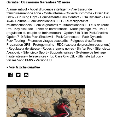
Occasions Garanties 12 mois
Garantie :
Alarme antivol
Appel d'urgence intelligent
Avertisseur de
franchissement de ligne
Code interne
Collecteur chrome
Crash Bar
BMW
Cruising Light
Equipements Pack Confort
ESA Dynamic
Feu
AVANT diurne
Feux additionnels LED
Feux clignotants
multifonctionnels
Feux clignotants multifonctionnels II
Feux de route
Pro
Keyless Ride
Livret de bord francais
Mode pilotage Pro
MSR
(regulation du couple de frein moteur)
Option 719 Billet Pack Shadow
Option 719 Billet Pack Shadow II
Pack Connected
Pack Dynamic
Pack Touring
Phares de virages adaptatifs
Poignees chauffantes
Preparation GPS
Protege mains
RDC (capteur de pression des pneus)
Regulateur de vitesse
Roues a rayons noires
Shifter Pro
Silencieux
Akrapovic
Silencieux Sport
Supports valises
Système de freinage
haute vitesse
Teleservices
Top Case Givi 52L
Ultimate Edition
Valises Vario BMW
Version EU
Voir la fiche détaillée