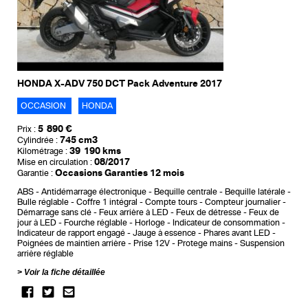
HONDA X-ADV 750 DCT Pack Adventure 2017
OCCASION
HONDA
5 890 €
Prix :
745 cm3
Cylindrée :
39 190 kms
Kilométrage :
08/2017
Mise en circulation :
Occasions Garanties 12 mois
Garantie :
ABS
Antidémarrage électronique
Bequille centrale
Bequille latérale
Bulle réglable
Coffre 1 intégral
Compte tours
Compteur journalier
Démarrage sans clé
Feux arrière à LED
Feux de détresse
Feux de
jour à LED
Fourche réglable
Horloge
Indicateur de consommation
Indicateur de rapport engagé
Jauge à essence
Phares avant LED
Poignées de maintien arrière
Prise 12V
Protege mains
Suspension
arrière réglable
Voir la fiche détaillée