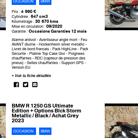
OCCASION
BMW
4 990 €
Prix :
647 cm3
Cylindrée :
30 670 kms
Kilométrage :
09/2020
Mise en circulation :
Occasions Garanties 12 mois
Garantie :
Alarme antivol
Avertisseur angle mort
Feu
AVANT diurne
Hockenheim silver metallic
Livret de bord francais
Pack HighLine
Pack
Securite
Platine Top Case Givi
Poignees
chauffantes
RDC (capteur de pression des
pneus)
Selles chauffantes
Support GPS
Version EU
Voir la fiche détaillée
BMW R 1250 GS Ultimate
Edition + Options Blck Storm
Metallic / Black / Achat Grey
2023
OCCASION
BMW