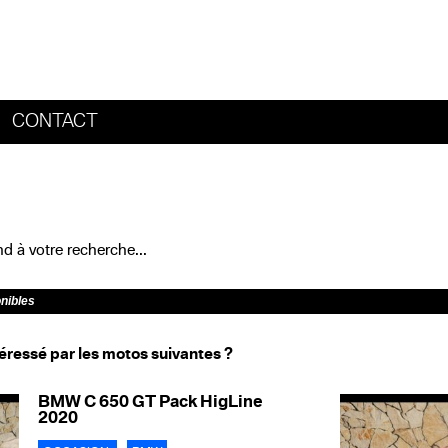
CONTACT
HOME
 à votre recherche...
onibles
éressé par les motos suivantes ?
BMW C 650 GT Pack HigLine
2020