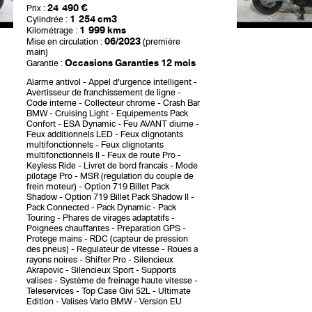
24 490 €
Prix :
1 254 cm3
Cylindrée :
1 999 kms
Kilométrage :
06/2023
Mise en circulation :
(première
main)
Occasions Garanties 12 mois
Garantie :
Alarme antivol
Appel d'urgence intelligent
Avertisseur de franchissement de ligne
Code interne
Collecteur chrome
Crash Bar
BMW
Cruising Light
Equipements Pack
Confort
ESA Dynamic
Feu AVANT diurne
Feux additionnels LED
Feux clignotants
multifonctionnels
Feux clignotants
multifonctionnels II
Feux de route Pro
Keyless Ride
Livret de bord francais
Mode
pilotage Pro
MSR (regulation du couple de
frein moteur)
Option 719 Billet Pack
Shadow
Option 719 Billet Pack Shadow II
Pack Connected
Pack Dynamic
Pack
Touring
Phares de virages adaptatifs
Poignees chauffantes
Preparation GPS
Protege mains
RDC (capteur de pression
des pneus)
Regulateur de vitesse
Roues a
rayons noires
Shifter Pro
Silencieux
Akrapovic
Silencieux Sport
Supports
valises
Système de freinage haute vitesse
Teleservices
Top Case Givi 52L
Ultimate
Edition
Valises Vario BMW
Version EU