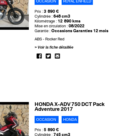
OCCASION
ROYAL ENFIELD
3 890 €
Prix :
648 cm3
Cylindrée :
12 890 kms
Kilométrage :
08/2022
Mise en circulation :
Occasions Garanties 12 mois
Garantie :
ABS
Rocker Red
Voir la fiche détaillée
HONDA X-ADV 750 DCT Pack
Adventure 2017
OCCASION
HONDA
5 890 €
Prix :
745 cm3
Cylindrée :