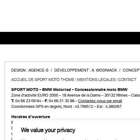
DESIGN :
AGENCE-S
DÉVELOPPEMENT :
A. WODNIACK
CONCEPT
ACCUEIL DE SPORT MOTO THOME
MENTIONS LÉGALES
CONTACT
SPORT MOTO – BMW Motorrad – Concessionnaire moto BMW
Zone d’activité EURO 2000 – 18 Avenue de la Dame – 30132 Nîmes – Cais
T.
04 66 23 09 84 –
F.
04 66 21 35 88 –
Contactez-nous par email
Coordonnées GPS en degrés, Nord : 43.799512 – Est : 4.380267
Horaires d’ouverture
Service commercial
Du mardi au vendredi :
We value your privacy
de 9h00 à 12h00 et de 14h00 à 19h00
Le samedi :