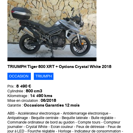
TRIUMPH Tiger 800 XRT + Options Crystal White 2018
OCCASION
TRIUMPH
8 490 €
Prix :
800 cm3
Cylindrée :
14 490 kms
Kilométrage :
06/2018
Mise en circulation :
Occasions Garanties 12 mois
Garantie :
ABS
Accélérateur électronique
Antidémarrage électronique
Antipatinage
Bequille centrale
Bequille latérale
Bulle réglable
Commande ordinateur de bord au guidon
Compte tours
Compteur
journalier
Crystal White
Ecran couleur
Feux de détresse
Feux de
jour à LED
Fourche réglable
Horloge
Indicateur de consommation