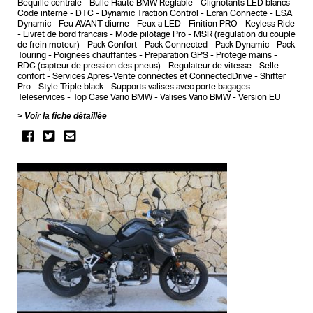
Bequille centrale
Bulle Haute BMW Reglable
Clignotants LED blancs
Code interne
DTC - Dynamic Traction Control
Ecran Connecte
ESA
Dynamic
Feu AVANT diurne
Feux a LED
Finition PRO
Keyless Ride
Livret de bord francais
Mode pilotage Pro
MSR (regulation du couple
de frein moteur)
Pack Confort
Pack Connected
Pack Dynamic
Pack
Touring
Poignees chauffantes
Preparation GPS
Protege mains
RDC (capteur de pression des pneus)
Regulateur de vitesse
Selle
confort
Services Apres-Vente connectes et ConnectedDrive
Shifter
Pro
Style Triple black
Supports valises avec porte bagages
Teleservices
Top Case Vario BMW
Valises Vario BMW
Version EU
Voir la fiche détaillée