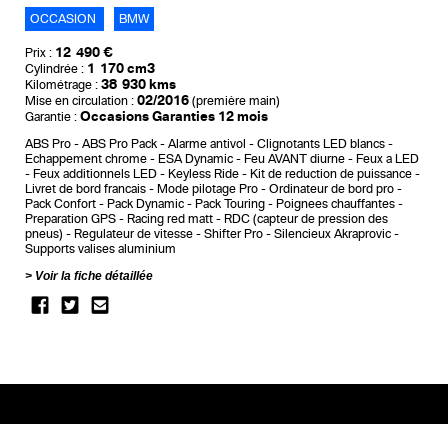
OCCASION
BMW
12 490 €
Prix :
1 170 cm3
Cylindrée :
38 930 kms
Kilométrage :
02/2016
Mise en circulation :
(première main)
Occasions Garanties 12 mois
Garantie :
ABS Pro
ABS Pro Pack
Alarme antivol
Clignotants LED blancs
Echappement chrome
ESA Dynamic
Feu AVANT diurne
Feux a LED
Feux additionnels LED
Keyless Ride
Kit de reduction de puissance
Livret de bord francais
Mode pilotage Pro
Ordinateur de bord pro
Pack Confort
Pack Dynamic
Pack Touring
Poignees chauffantes
Preparation GPS
Racing red matt
RDC (capteur de pression des
pneus)
Regulateur de vitesse
Shifter Pro
Silencieux Akraprovic
Supports valises aluminium
Voir la fiche détaillée