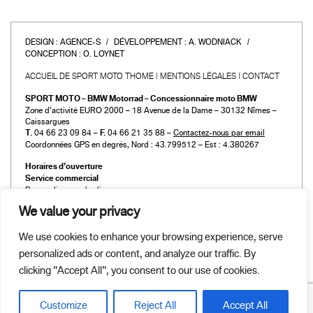
DESIGN :
AGENCE-S
DÉVELOPPEMENT :
A. WODNIACK
CONCEPTION :
O. LOYNET
ACCUEIL DE SPORT MOTO THOME
MENTIONS LÉGALES
CONTACT
SPORT MOTO – BMW Motorrad – Concessionnaire moto BMW
Zone d’activité EURO 2000 – 18 Avenue de la Dame – 30132 Nîmes –
Caissargues
T.
04 66 23 09 84 –
F.
04 66 21 35 88 –
Contactez-nous par email
Coordonnées GPS en degrés, Nord : 43.799512 – Est : 4.380267
Horaires d’ouverture
Service commercial
Du mardi au vendredi :
de 9h00 à 12h00 et de 14h00 à 19h00
We value your privacy
Le samedi :
de 9h00 à 12h00 et de 14h00 à 18h00
We use cookies to enhance your browsing experience, serve
Atelier et Pièces détachées
personalized ads or content, and analyze our traffic. By
Du mardi au vendredi :
de 9h00 à 12h00 et de 14h00 à 19h00
clicking "Accept All", you consent to our use of cookies.
Le samedi :
de 9h00 à 12h00 et de 14h00 à 18h00
Customize
Reject All
Accept All