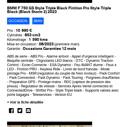
BMW F 750 GS Style Triple Black Finition Pro Style Triple
Black (Black Storm 2) 2023
OCCASION
BMW
10 990 €
Prix :
853 cm3
Cylindrée :
1 590 kms
Kilométrage :
08/2023
Mise en circulation :
(première main)
Occasions Garanties 12 mois
Garantie :
ABS de serie
ABS Pro
Alarme antivol
Appel d'urgence intelligent
Bequille centrale
Clignotants LED blancs
DTC - Dynamic Traction
Control
Ecran Connecte
ESA Dynamic
Feu AVANT diurne
Feux a
LED
Finition PRO
Keyless Ride
Livret de bord francais
Mode
pilotage Pro
MSR (regulation du couple de frein moteur)
Pack Confort
Pack Connected
Pack Dynamic
Pack Touring
Poignees chauffantes
Preparation GPS
Protege mains
RDC (capteur de pression des
pneus)
Regulateur de vitesse
Services Apres-Vente connectes et
ConnectedDrive
Shifter Pro
Style Triple black
Supports valises avec
porte bagages
Teleservices
Version EU
Voir la fiche détaillée