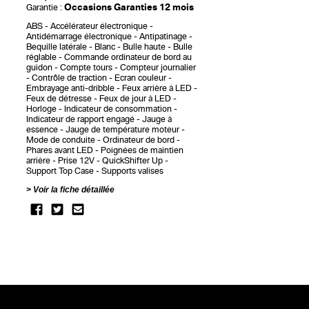
Occasions Garanties 12 mois
Garantie :
ABS
Accélérateur électronique
Antidémarrage électronique
Antipatinage
Bequille latérale
Blanc
Bulle haute
Bulle
réglable
Commande ordinateur de bord au
guidon
Compte tours
Compteur journalier
Contrôle de traction
Ecran couleur
Embrayage anti-dribble
Feux arrière à LED
Feux de détresse
Feux de jour à LED
Horloge
Indicateur de consommation
Indicateur de rapport engagé
Jauge à
essence
Jauge de température moteur
Mode de conduite
Ordinateur de bord
Phares avant LED
Poignées de maintien
arrière
Prise 12V
QuickShifter Up
Support Top Case
Supports valises
Voir la fiche détaillée