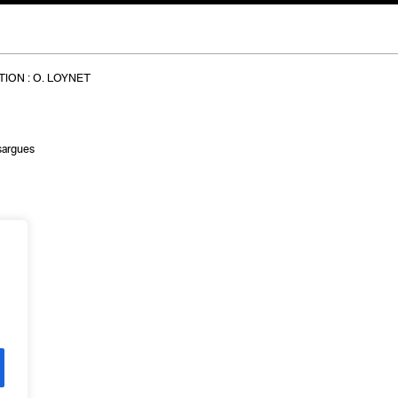
ION :
O. LOYNET
sargues