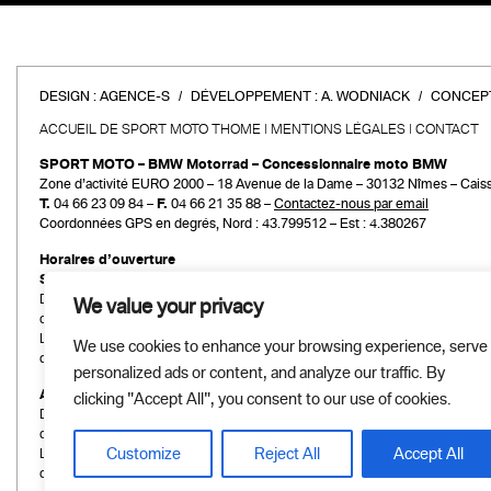
DESIGN :
AGENCE-S
DÉVELOPPEMENT :
A. WODNIACK
CONCEPT
ACCUEIL DE SPORT MOTO THOME
MENTIONS LÉGALES
CONTACT
SPORT MOTO – BMW Motorrad – Concessionnaire moto BMW
Zone d’activité EURO 2000 – 18 Avenue de la Dame – 30132 Nîmes – Cais
T.
04 66 23 09 84 –
F.
04 66 21 35 88 –
Contactez-nous par email
Coordonnées GPS en degrés, Nord : 43.799512 – Est : 4.380267
Horaires d’ouverture
Service commercial
Du mardi au vendredi :
We value your privacy
de 9h00 à 12h00 et de 14h00 à 19h00
Le samedi :
We use cookies to enhance your browsing experience, serve
de 9h00 à 12h00 et de 14h00 à 18h00
personalized ads or content, and analyze our traffic. By
Atelier et Pièces détachées
clicking "Accept All", you consent to our use of cookies.
Du mardi au vendredi :
de 9h00 à 12h00 et de 14h00 à 19h00
Customize
Reject All
Accept All
Le samedi :
de 9h00 à 12h00 et de 14h00 à 18h00