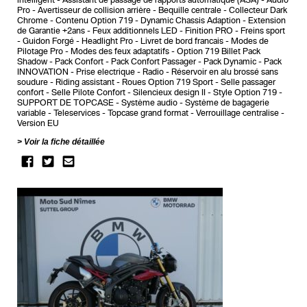
Pro
Avertisseur de collision arrière
Bequille centrale
Collecteur Dark
Chrome
Contenu Option 719
Dynamic Chassis Adaption
Extension
de Garantie +2ans
Feux additionnels LED
Finition PRO
Freins sport
Guidon Forgé
Headlight Pro
Livret de bord francais
Modes de
Pilotage Pro
Modes des feux adaptatifs
Option 719 Billet Pack
Shadow
Pack Confort
Pack Confort Passager
Pack Dynamic
Pack
INNOVATION
Prise electrique
Radio
Réservoir en alu brossé sans
soudure
Riding assistant
Roues Option 719 Sport
Selle passager
confort
Selle Pilote Confort
Silencieux design II
Style Option 719
SUPPORT DE TOPCASE
Système audio
Système de bagagerie
variable
Teleservices
Topcase grand format
Verrouillage centralise
Version EU
Voir la fiche détaillée