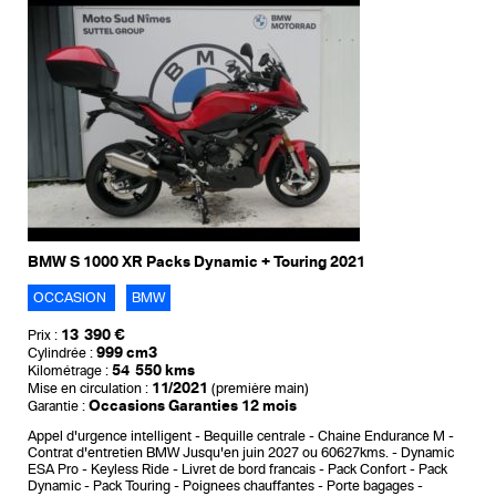
BMW S 1000 XR Packs Dynamic + Touring 2021
OCCASION
BMW
13 390 €
Prix :
999 cm3
Cylindrée :
54 550 kms
Kilométrage :
11/2021
Mise en circulation :
(première main)
Occasions Garanties 12 mois
Garantie :
Appel d'urgence intelligent
Bequille centrale
Chaine Endurance M
Contrat d'entretien BMW Jusqu'en juin 2027 ou 60627kms.
Dynamic
ESA Pro
Keyless Ride
Livret de bord francais
Pack Confort
Pack
Dynamic
Pack Touring
Poignees chauffantes
Porte bagages