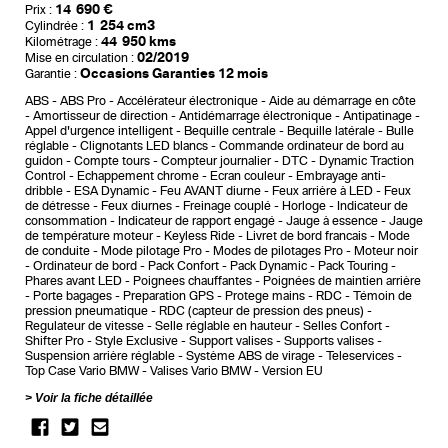
14 690 €
Prix :
1 254 cm3
Cylindrée :
44 950 kms
Kilométrage :
02/2019
Mise en circulation :
Occasions Garanties 12 mois
Garantie :
ABS
ABS Pro
Accélérateur électronique
Aide au démarrage en côte
Amortisseur de direction
Antidémarrage électronique
Antipatinage
Appel d'urgence intelligent
Bequille centrale
Bequille latérale
Bulle
réglable
Clignotants LED blancs
Commande ordinateur de bord au
guidon
Compte tours
Compteur journalier
DTC - Dynamic Traction
Control
Echappement chrome
Ecran couleur
Embrayage anti-
dribble
ESA Dynamic
Feu AVANT diurne
Feux arrière à LED
Feux
de détresse
Feux diurnes
Freinage couplé
Horloge
Indicateur de
consommation
Indicateur de rapport engagé
Jauge à essence
Jauge
de température moteur
Keyless Ride
Livret de bord francais
Mode
de conduite
Mode pilotage Pro
Modes de pilotages Pro
Moteur noir
Ordinateur de bord
Pack Confort
Pack Dynamic
Pack Touring
Phares avant LED
Poignees chauffantes
Poignées de maintien arrière
Porte bagages
Preparation GPS
Protege mains
RDC - Témoin de
pression pneumatique
RDC (capteur de pression des pneus)
Regulateur de vitesse
Selle réglable en hauteur
Selles Confort
Shifter Pro
Style Exclusive
Support valises
Supports valises
Suspension arrière réglable
Système ABS de virage
Teleservices
Top Case Vario BMW
Valises Vario BMW
Version EU
Voir la fiche détaillée