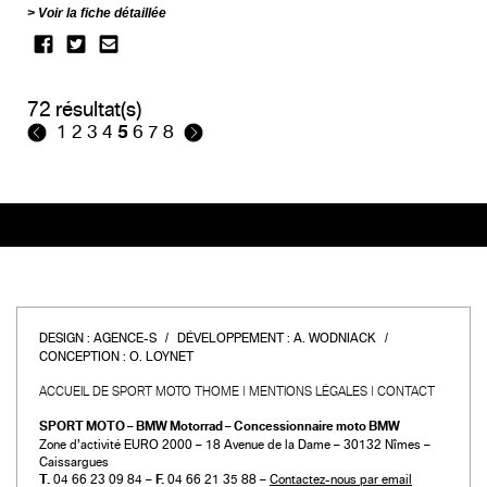
Voir la fiche détaillée
72 résultat(s)
1
2
3
4
5
6
7
8
DESIGN :
AGENCE-S
DÉVELOPPEMENT :
A. WODNIACK
CONCEPTION :
O. LOYNET
ACCUEIL DE SPORT MOTO THOME
MENTIONS LÉGALES
CONTACT
SPORT MOTO – BMW Motorrad – Concessionnaire moto BMW
Zone d’activité EURO 2000 – 18 Avenue de la Dame – 30132 Nîmes –
Caissargues
T.
04 66 23 09 84 –
F.
04 66 21 35 88 –
Contactez-nous par email