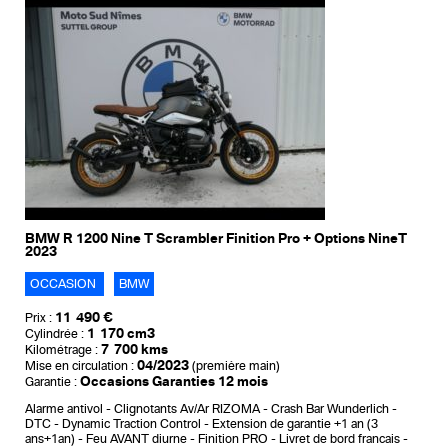
BMW R 1200 Nine T Scrambler Finition Pro + Options NineT
2023
OCCASION
BMW
11 490 €
Prix :
1 170 cm3
Cylindrée :
7 700 kms
Kilométrage :
04/2023
Mise en circulation :
(première main)
Occasions Garanties 12 mois
Garantie :
Alarme antivol
Clignotants Av/Ar RIZOMA
Crash Bar Wunderlich
DTC - Dynamic Traction Control
Extension de garantie +1 an (3
ans+1an)
Feu AVANT diurne
Finition PRO
Livret de bord francais