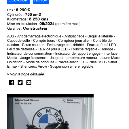
OCCASION
HONDA
6 290 €
Prix :
755 cm3
Cylindrée :
8 250 kms
Kilométrage :
06/2024
Mise en circulation :
(première main)
Constructeur
Garantie :
ABS
Antidémarrage électronique
Antipatinage
Bequille latérale
Capot de selle
Compte tours
Compteur journalier
Contrôle de
traction
Ecran couleur
Embrayage anti-dribble
Feux arrière à LED
Feux de détresse
Feux de jour à LED
Fourche réglable
Horloge
Indicateur de consommation
Indicateur de rapport engagé
Interface
Media
Jauge à essence
Jauge de température moteur
Jaune Matte
Goldfinch
Mode de conduite
Phares avant LED
Prise USB
Sabot
Ermax
Silencieux Arrow
Suspension arrière réglable
Voir la fiche détaillée