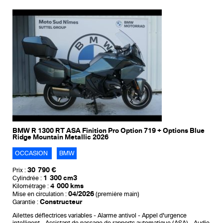
BMW R 1300 RT ASA Finition Pro Option 719 + Options Blue
Ridge Mountain Metallic 2026
OCCASION
BMW
30 790 €
Prix :
1 300 cm3
Cylindrée :
4 000 kms
Kilométrage :
04/2026
Mise en circulation :
(première main)
Constructeur
Garantie :
Ailettes déflectrices variables
Alarme antivol
Appel d'urgence
intelligent
Assistant de passage de rapports automatique (ASA)
Audio