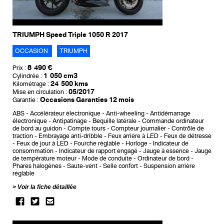
TRIUMPH Speed Triple 1050 R 2017
OCCASION
TRIUMPH
8 490 €
Prix :
1 050 cm3
Cylindrée :
24 500 kms
Kilométrage :
05/2017
Mise en circulation :
Occasions Garanties 12 mois
Garantie :
ABS
Accélérateur électronique
Anti-wheeling
Antidémarrage
électronique
Antipatinage
Bequille latérale
Commande ordinateur
de bord au guidon
Compte tours
Compteur journalier
Contrôle de
traction
Embrayage anti-dribble
Feux arrière à LED
Feux de détresse
Feux de jour à LED
Fourche réglable
Horloge
Indicateur de
consommation
Indicateur de rapport engagé
Jauge à essence
Jauge
de température moteur
Mode de conduite
Ordinateur de bord
Phares halogènes
Saute-vent
Selle confort
Suspension arrière
réglable
Voir la fiche détaillée