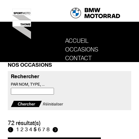
ACCUEIL
OCCASIONS
REVENIR AU SITE DE SPORT MOTO T
CONTACT
NOS OCCASIONS
Rechercher
PAR NOM, TYPE, ...
Réinitialiser
72 résultat(s)
1
2
3
4
5
6
7
8