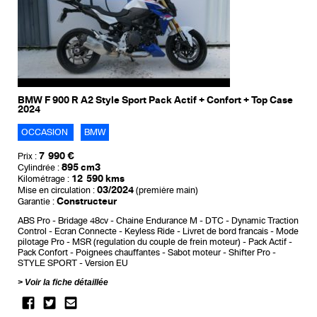
BMW F 900 R A2 Style Sport Pack Actif + Confort + Top Case
2024
OCCASION
BMW
7 990 €
Prix :
895 cm3
Cylindrée :
12 590 kms
Kilométrage :
03/2024
Mise en circulation :
(première main)
Constructeur
Garantie :
ABS Pro
Bridage 48cv
Chaine Endurance M
DTC - Dynamic Traction
Control
Ecran Connecte
Keyless Ride
Livret de bord francais
Mode
pilotage Pro
MSR (regulation du couple de frein moteur)
Pack Actif
Pack Confort
Poignees chauffantes
Sabot moteur
Shifter Pro
STYLE SPORT
Version EU
Voir la fiche détaillée