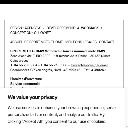
DESIGN :
AGENCE-S
DÉVELOPPEMENT :
A. WODNIACK
CONCEPTION :
O. LOYNET
ACCUEIL DE SPORT MOTO THOME
MENTIONS LÉGALES
CONTACT
SPORT MOTO – BMW Motorrad – Concessionnaire moto BMW
Zone d’activité EURO 2000 – 18 Avenue de la Dame – 30132 Nîmes –
Caissargues
T.
04 66 23 09 84 –
F.
04 66 21 35 88 –
Contactez-nous par email
Coordonnées GPS en degrés, Nord : 43.799512 – Est : 4.380267
Horaires d’ouverture
Service commercial
Du mardi au vendredi :
de 9h00 à 12h00 et de 14h00 à 19h00
We value your privacy
Le samedi :
de 9h00 à 12h00 et de 14h00 à 18h00
We use cookies to enhance your browsing experience, serve
Atelier et Pièces détachées
personalized ads or content, and analyze our traffic. By
Du mardi au vendredi :
de 9h00 à 12h00 et de 14h00 à 19h00
clicking "Accept All", you consent to our use of cookies.
Le samedi :