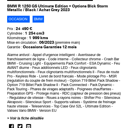
BMW R 1250 GS Ultimate Edition + Options Blck Storm
Metallic / Black / Achat Grey 2023
OCCASION
BMW
24 490 €
Prix :
1 254 cm3
Cylindrée :
1 999 kms
Kilométrage :
06/2023
Mise en circulation :
(première main)
Occasions Garanties 12 mois
Garantie :
Alarme antivol
Appel d'urgence intelligent
Avertisseur de
franchissement de ligne
Code interne
Collecteur chrome
Crash Bar
BMW
Cruising Light
Equipements Pack Confort
ESA Dynamic
Feu
AVANT diurne
Feux additionnels LED
Feux clignotants
multifonctionnels
Feux clignotants multifonctionnels II
Feux de route
Pro
Keyless Ride
Livret de bord francais
Mode pilotage Pro
MSR
(regulation du couple de frein moteur)
Option 719 Billet Pack Shadow
Option 719 Billet Pack Shadow II
Pack Connected
Pack Dynamic
Pack Touring
Phares de virages adaptatifs
Poignees chauffantes
Preparation GPS
Protege mains
RDC (capteur de pression des pneus)
Regulateur de vitesse
Roues a rayons noires
Shifter Pro
Silencieux
Akrapovic
Silencieux Sport
Supports valises
Système de freinage
haute vitesse
Teleservices
Top Case Givi 52L
Ultimate Edition
Valises Vario BMW
Version EU
Voir la fiche détaillée