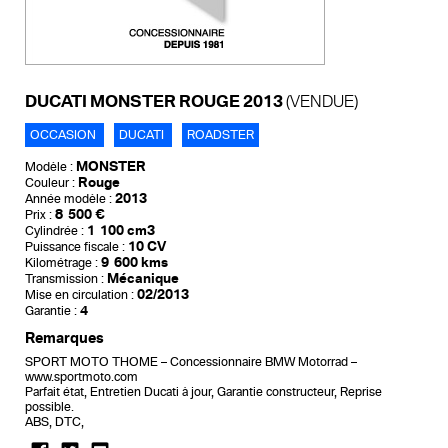
DUCATI MONSTER ROUGE 2013
(VENDUE)
OCCASION
DUCATI
ROADSTER
MONSTER
Modèle :
Rouge
Couleur :
2013
Année modèle :
8 500 €
Prix :
1 100 cm3
Cylindrée :
10 CV
Puissance fiscale :
9 600 kms
Kilométrage :
Mécanique
Transmission :
02/2013
Mise en circulation :
4
Garantie :
Remarques
SPORT MOTO THOME – Concessionnaire BMW Motorrad –
www.sportmoto.com
Parfait état, Entretien Ducati à jour, Garantie constructeur, Reprise
possible.
ABS, DTC,