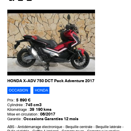
HONDA X-ADV 750 DCT Pack Adventure 2017
OCCASION
HONDA
5 890 €
Prix :
745 cm3
Cylindrée :
39 190 kms
Kilométrage :
08/2017
Mise en circulation :
Occasions Garanties 12 mois
Garantie :
ABS
Antidémarrage électronique
Bequille centrale
Bequille latérale