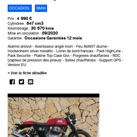
OCCASION
BMW
4 990 €
Prix :
647 cm3
Cylindrée :
30 670 kms
Kilométrage :
09/2020
Mise en circulation :
Occasions Garanties 12 mois
Garantie :
Alarme antivol
Avertisseur angle mort
Feu AVANT diurne
Hockenheim silver metallic
Livret de bord francais
Pack HighLine
Pack Securite
Platine Top Case Givi
Poignees chauffantes
RDC
(capteur de pression des pneus)
Selles chauffantes
Support GPS
Version EU
Voir la fiche détaillée