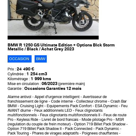
BMW R 1250 GS Ultimate Edition + Options Blck Storm
Metallic / Black / Achat Grey 2023
OCCASION
BMW
24 490 €
Prix :
1 254 cm3
Cylindrée :
1 999 kms
Kilométrage :
06/2023
Mise en circulation :
(première main)
Occasions Garanties 12 mois
Garantie :
Alarme antivol
Appel d'urgence intelligent
Avertisseur de
franchissement de ligne
Code interne
Collecteur chrome
Crash Bar
BMW
Cruising Light
Equipements Pack Confort
ESA Dynamic
Feu
AVANT diurne
Feux additionnels LED
Feux clignotants
multifonctionnels
Feux clignotants multifonctionnels II
Feux de route
Pro
Keyless Ride
Livret de bord francais
Mode pilotage Pro
MSR
(regulation du couple de frein moteur)
Option 719 Billet Pack Shadow
Option 719 Billet Pack Shadow II
Pack Connected
Pack Dynamic
Pack Touring
Phares de virages adaptatifs
Poignees chauffantes