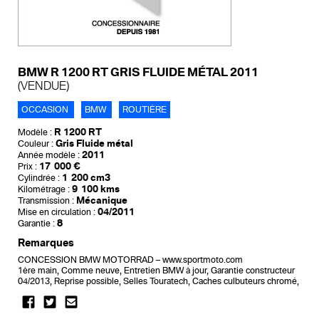
BMW R 1200 RT GRIS FLUIDE MÉTAL 2011
(VENDUE)
OCCASION
BMW
ROUTIÈRE
R 1200 RT
Modèle :
Gris Fluide métal
Couleur :
2011
Année modèle :
17 000 €
Prix :
1 200 cm3
Cylindrée :
9 100 kms
Kilométrage :
Mécanique
Transmission :
04/2011
Mise en circulation :
8
Garantie :
Remarques
CONCESSION BMW MOTORRAD – www.sportmoto.com
1ère main, Comme neuve, Entretien BMW à jour, Garantie constructeur
04/2013, Reprise possible, Selles Touratech, Caches culbuteurs chromé,