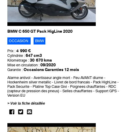
BMW C 650 GT Pack HigLine 2020
OCCASION
BMW
4 990 €
Prix :
647 cm3
Cylindrée :
30 670 kms
Kilométrage :
09/2020
Mise en circulation :
Occasions Garanties 12 mois
Garantie :
Alarme antivol
Avertisseur angle mort
Feu AVANT diurne
Hockenheim silver metallic
Livret de bord francais
Pack HighLine
Pack Securite
Platine Top Case Givi
Poignees chauffantes
RDC
(capteur de pression des pneus)
Selles chauffantes
Support GPS
Version EU
Voir la fiche détaillée