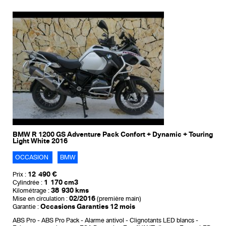
BMW R 1200 GS Adventure Pack Confort + Dynamic + Touring
Light White 2016
OCCASION
BMW
12 490 €
Prix :
1 170 cm3
Cylindrée :
38 930 kms
Kilométrage :
02/2016
Mise en circulation :
(première main)
Occasions Garanties 12 mois
Garantie :
ABS Pro
ABS Pro Pack
Alarme antivol
Clignotants LED blancs