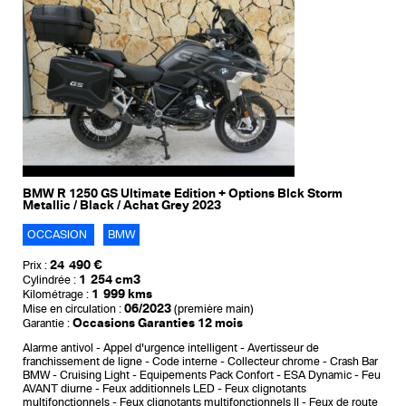
BMW R 1250 GS Ultimate Edition + Options Blck Storm
Metallic / Black / Achat Grey 2023
OCCASION
BMW
24 490 €
Prix :
1 254 cm3
Cylindrée :
1 999 kms
Kilométrage :
06/2023
Mise en circulation :
(première main)
Occasions Garanties 12 mois
Garantie :
Alarme antivol
Appel d'urgence intelligent
Avertisseur de
franchissement de ligne
Code interne
Collecteur chrome
Crash Bar
BMW
Cruising Light
Equipements Pack Confort
ESA Dynamic
Feu
AVANT diurne
Feux additionnels LED
Feux clignotants
multifonctionnels
Feux clignotants multifonctionnels II
Feux de route