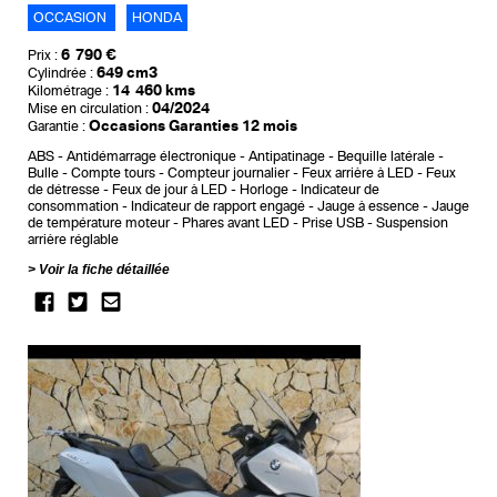
OCCASION
HONDA
6 790 €
Prix :
649 cm3
Cylindrée :
14 460 kms
Kilométrage :
04/2024
Mise en circulation :
Occasions Garanties 12 mois
Garantie :
ABS
Antidémarrage électronique
Antipatinage
Bequille latérale
Bulle
Compte tours
Compteur journalier
Feux arrière à LED
Feux
de détresse
Feux de jour à LED
Horloge
Indicateur de
consommation
Indicateur de rapport engagé
Jauge à essence
Jauge
de température moteur
Phares avant LED
Prise USB
Suspension
arrière réglable
Voir la fiche détaillée