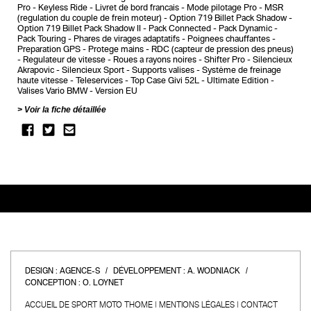
Pro
Keyless Ride
Livret de bord francais
Mode pilotage Pro
MSR
(regulation du couple de frein moteur)
Option 719 Billet Pack Shadow
Option 719 Billet Pack Shadow II
Pack Connected
Pack Dynamic
Pack Touring
Phares de virages adaptatifs
Poignees chauffantes
Preparation GPS
Protege mains
RDC (capteur de pression des pneus)
Regulateur de vitesse
Roues a rayons noires
Shifter Pro
Silencieux
Akrapovic
Silencieux Sport
Supports valises
Système de freinage
haute vitesse
Teleservices
Top Case Givi 52L
Ultimate Edition
Valises Vario BMW
Version EU
Voir la fiche détaillée
DESIGN :
AGENCE-S
DÉVELOPPEMENT :
A. WODNIACK
CONCEPTION :
O. LOYNET
ACCUEIL DE SPORT MOTO THOME
MENTIONS LÉGALES
CONTACT