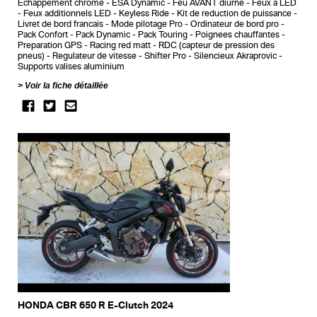
Echappement chrome
ESA Dynamic
Feu AVANT diurne
Feux a LED
Feux additionnels LED
Keyless Ride
Kit de reduction de puissance
Livret de bord francais
Mode pilotage Pro
Ordinateur de bord pro
Pack Confort
Pack Dynamic
Pack Touring
Poignees chauffantes
Preparation GPS
Racing red matt
RDC (capteur de pression des
pneus)
Regulateur de vitesse
Shifter Pro
Silencieux Akraprovic
Supports valises aluminium
Voir la fiche détaillée
HONDA CBR 650 R E-Clutch 2024