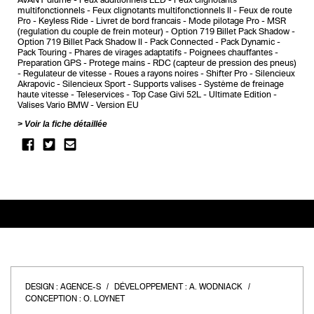
AVANT diurne
Feux additionnels LED
Feux clignotants
multifonctionnels
Feux clignotants multifonctionnels II
Feux de route
Pro
Keyless Ride
Livret de bord francais
Mode pilotage Pro
MSR
(regulation du couple de frein moteur)
Option 719 Billet Pack Shadow
Option 719 Billet Pack Shadow II
Pack Connected
Pack Dynamic
Pack Touring
Phares de virages adaptatifs
Poignees chauffantes
Preparation GPS
Protege mains
RDC (capteur de pression des pneus)
Regulateur de vitesse
Roues a rayons noires
Shifter Pro
Silencieux
Akrapovic
Silencieux Sport
Supports valises
Système de freinage
haute vitesse
Teleservices
Top Case Givi 52L
Ultimate Edition
Valises Vario BMW
Version EU
Voir la fiche détaillée
DESIGN :
AGENCE-S
DÉVELOPPEMENT :
A. WODNIACK
CONCEPTION :
O. LOYNET