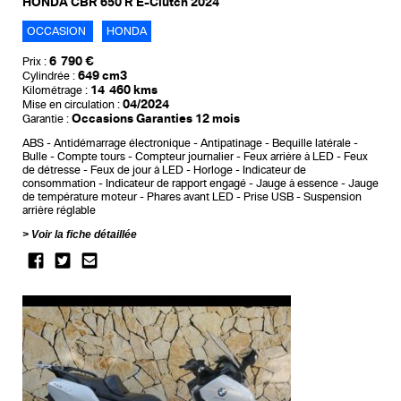
HONDA CBR 650 R E-Clutch 2024
OCCASION
HONDA
6 790 €
Prix :
649 cm3
Cylindrée :
14 460 kms
Kilométrage :
04/2024
Mise en circulation :
Occasions Garanties 12 mois
Garantie :
ABS
Antidémarrage électronique
Antipatinage
Bequille latérale
Bulle
Compte tours
Compteur journalier
Feux arrière à LED
Feux
de détresse
Feux de jour à LED
Horloge
Indicateur de
consommation
Indicateur de rapport engagé
Jauge à essence
Jauge
de température moteur
Phares avant LED
Prise USB
Suspension
arrière réglable
Voir la fiche détaillée