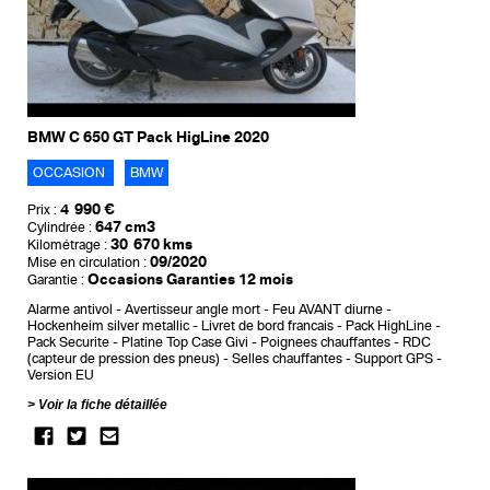
BMW C 650 GT Pack HigLine 2020
OCCASION
BMW
4 990 €
Prix :
647 cm3
Cylindrée :
30 670 kms
Kilométrage :
09/2020
Mise en circulation :
Occasions Garanties 12 mois
Garantie :
Alarme antivol
Avertisseur angle mort
Feu AVANT diurne
Hockenheim silver metallic
Livret de bord francais
Pack HighLine
Pack Securite
Platine Top Case Givi
Poignees chauffantes
RDC
(capteur de pression des pneus)
Selles chauffantes
Support GPS
Version EU
Voir la fiche détaillée