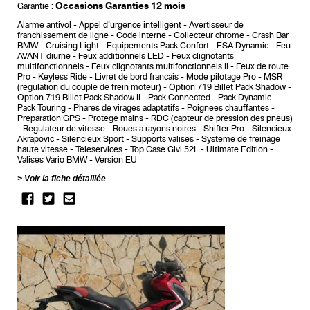
Occasions Garanties 12 mois
Garantie :
Alarme antivol
Appel d'urgence intelligent
Avertisseur de
franchissement de ligne
Code interne
Collecteur chrome
Crash Bar
BMW
Cruising Light
Equipements Pack Confort
ESA Dynamic
Feu
AVANT diurne
Feux additionnels LED
Feux clignotants
multifonctionnels
Feux clignotants multifonctionnels II
Feux de route
Pro
Keyless Ride
Livret de bord francais
Mode pilotage Pro
MSR
(regulation du couple de frein moteur)
Option 719 Billet Pack Shadow
Option 719 Billet Pack Shadow II
Pack Connected
Pack Dynamic
Pack Touring
Phares de virages adaptatifs
Poignees chauffantes
Preparation GPS
Protege mains
RDC (capteur de pression des pneus)
Regulateur de vitesse
Roues a rayons noires
Shifter Pro
Silencieux
Akrapovic
Silencieux Sport
Supports valises
Système de freinage
haute vitesse
Teleservices
Top Case Givi 52L
Ultimate Edition
Valises Vario BMW
Version EU
Voir la fiche détaillée