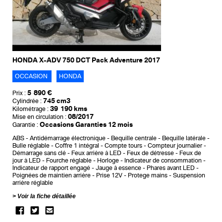
HONDA X-ADV 750 DCT Pack Adventure 2017
OCCASION
HONDA
5 890 €
Prix :
745 cm3
Cylindrée :
39 190 kms
Kilométrage :
08/2017
Mise en circulation :
Occasions Garanties 12 mois
Garantie :
ABS
Antidémarrage électronique
Bequille centrale
Bequille latérale
Bulle réglable
Coffre 1 intégral
Compte tours
Compteur journalier
Démarrage sans clé
Feux arrière à LED
Feux de détresse
Feux de
jour à LED
Fourche réglable
Horloge
Indicateur de consommation
Indicateur de rapport engagé
Jauge à essence
Phares avant LED
Poignées de maintien arrière
Prise 12V
Protege mains
Suspension
arrière réglable
Voir la fiche détaillée