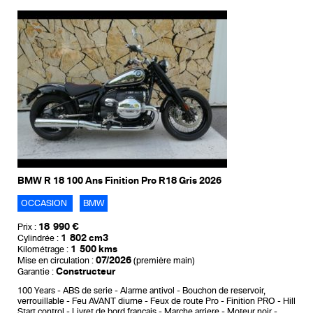
BMW R 18 100 Ans Finition Pro R18 Gris 2026
OCCASION
BMW
18 990 €
Prix :
1 802 cm3
Cylindrée :
1 500 kms
Kilométrage :
07/2026
Mise en circulation :
(première main)
Constructeur
Garantie :
100 Years
ABS de serie
Alarme antivol
Bouchon de reservoir,
verrouillable
Feu AVANT diurne
Feux de route Pro
Finition PRO
Hill
Start control
Livret de bord francais
Marche arriere
Moteur noir