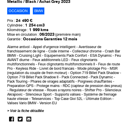
Metallic / Black / Achat Grey 2023
OCCASION
BMW
24 490 €
Prix :
1 254 cm3
Cylindrée :
1 999 kms
Kilométrage :
06/2023
Mise en circulation :
(première main)
Occasions Garanties 12 mois
Garantie :
Alarme antivol
Appel d'urgence intelligent
Avertisseur de
franchissement de ligne
Code interne
Collecteur chrome
Crash Bar
BMW
Cruising Light
Equipements Pack Confort
ESA Dynamic
Feu
AVANT diurne
Feux additionnels LED
Feux clignotants
multifonctionnels
Feux clignotants multifonctionnels II
Feux de route
Pro
Keyless Ride
Livret de bord francais
Mode pilotage Pro
MSR
(regulation du couple de frein moteur)
Option 719 Billet Pack Shadow
Option 719 Billet Pack Shadow II
Pack Connected
Pack Dynamic
Pack Touring
Phares de virages adaptatifs
Poignees chauffantes
Preparation GPS
Protege mains
RDC (capteur de pression des pneus)
Regulateur de vitesse
Roues a rayons noires
Shifter Pro
Silencieux
Akrapovic
Silencieux Sport
Supports valises
Système de freinage
haute vitesse
Teleservices
Top Case Givi 52L
Ultimate Edition
Valises Vario BMW
Version EU
Voir la fiche détaillée