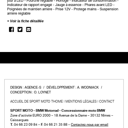
jour à LED
Fourche réglable
Horloge
Indicateur de consommation
Indicateur de rapport engagé
Jauge à essence
Phares avant LED
Poignées de maintien arrière
Prise 12V
Protege mains
Suspension
arrière réglable
Voir la fiche détaillée
DESIGN :
AGENCE-S
DÉVELOPPEMENT :
A. WODNIACK
CONCEPTION :
O. LOYNET
ACCUEIL DE SPORT MOTO THOME
MENTIONS LÉGALES
CONTACT
SPORT MOTO – BMW Motorrad – Concessionnaire moto BMW
Zone d’activité EURO 2000 – 18 Avenue de la Dame – 30132 Nîmes –
Caissargues
T.
04 66 23 09 84 –
F.
04 66 21 35 88 –
Contactez-nous par email