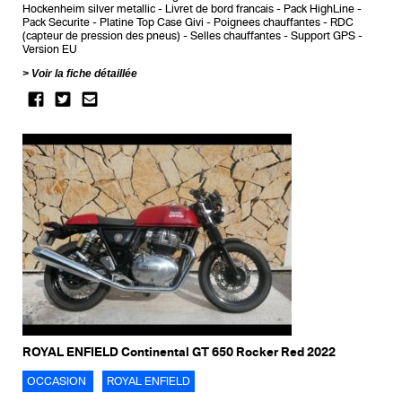
Hockenheim silver metallic
Livret de bord francais
Pack HighLine
Pack Securite
Platine Top Case Givi
Poignees chauffantes
RDC
(capteur de pression des pneus)
Selles chauffantes
Support GPS
Version EU
Voir la fiche détaillée
ROYAL ENFIELD Continental GT 650 Rocker Red 2022
OCCASION
ROYAL ENFIELD