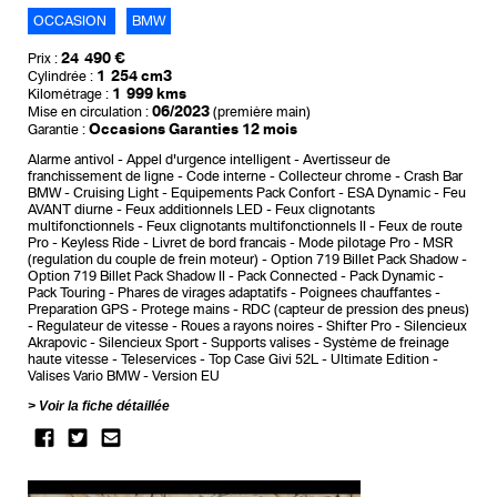
OCCASION
BMW
24 490 €
Prix :
1 254 cm3
Cylindrée :
1 999 kms
Kilométrage :
06/2023
Mise en circulation :
(première main)
Occasions Garanties 12 mois
Garantie :
Alarme antivol
Appel d'urgence intelligent
Avertisseur de
franchissement de ligne
Code interne
Collecteur chrome
Crash Bar
BMW
Cruising Light
Equipements Pack Confort
ESA Dynamic
Feu
AVANT diurne
Feux additionnels LED
Feux clignotants
multifonctionnels
Feux clignotants multifonctionnels II
Feux de route
Pro
Keyless Ride
Livret de bord francais
Mode pilotage Pro
MSR
(regulation du couple de frein moteur)
Option 719 Billet Pack Shadow
Option 719 Billet Pack Shadow II
Pack Connected
Pack Dynamic
Pack Touring
Phares de virages adaptatifs
Poignees chauffantes
Preparation GPS
Protege mains
RDC (capteur de pression des pneus)
Regulateur de vitesse
Roues a rayons noires
Shifter Pro
Silencieux
Akrapovic
Silencieux Sport
Supports valises
Système de freinage
haute vitesse
Teleservices
Top Case Givi 52L
Ultimate Edition
Valises Vario BMW
Version EU
Voir la fiche détaillée