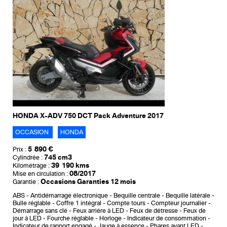
HONDA X-ADV 750 DCT Pack Adventure 2017
OCCASION
HONDA
5 890 €
Prix :
745 cm3
Cylindrée :
39 190 kms
Kilométrage :
08/2017
Mise en circulation :
Occasions Garanties 12 mois
Garantie :
ABS
Antidémarrage électronique
Bequille centrale
Bequille latérale
Bulle réglable
Coffre 1 intégral
Compte tours
Compteur journalier
Démarrage sans clé
Feux arrière à LED
Feux de détresse
Feux de
jour à LED
Fourche réglable
Horloge
Indicateur de consommation
Indicateur de rapport engagé
Jauge à essence
Phares avant LED