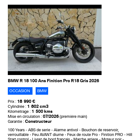
BMW R 18 100 Ans Finition Pro R18 Gris 2026
OCCASION
BMW
18 990 €
Prix :
1 802 cm3
Cylindrée :
1 500 kms
Kilométrage :
07/2026
Mise en circulation :
(première main)
Constructeur
Garantie :
100 Years
ABS de serie
Alarme antivol
Bouchon de reservoir,
verrouillable
Feu AVANT diurne
Feux de route Pro
Finition PRO
Hill
Start control
Livret de bord francais
Marche arriere
Moteur noir