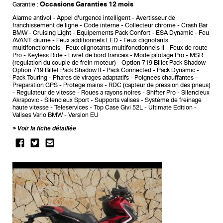
Occasions Garanties 12 mois
Garantie :
Alarme antivol
Appel d'urgence intelligent
Avertisseur de
franchissement de ligne
Code interne
Collecteur chrome
Crash Bar
BMW
Cruising Light
Equipements Pack Confort
ESA Dynamic
Feu
AVANT diurne
Feux additionnels LED
Feux clignotants
multifonctionnels
Feux clignotants multifonctionnels II
Feux de route
Pro
Keyless Ride
Livret de bord francais
Mode pilotage Pro
MSR
(regulation du couple de frein moteur)
Option 719 Billet Pack Shadow
Option 719 Billet Pack Shadow II
Pack Connected
Pack Dynamic
Pack Touring
Phares de virages adaptatifs
Poignees chauffantes
Preparation GPS
Protege mains
RDC (capteur de pression des pneus)
Regulateur de vitesse
Roues a rayons noires
Shifter Pro
Silencieux
Akrapovic
Silencieux Sport
Supports valises
Système de freinage
haute vitesse
Teleservices
Top Case Givi 52L
Ultimate Edition
Valises Vario BMW
Version EU
Voir la fiche détaillée