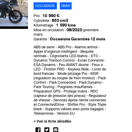
OCCASION
BMW
10 990 €
Prix :
853 cm3
Cylindrée :
1 590 kms
Kilométrage :
08/2023
Mise en circulation :
(première
main)
Occasions Garanties 12 mois
Garantie :
ABS de serie
ABS Pro
Alarme antivol
Appel d'urgence intelligent
Bequille
centrale
Clignotants LED blancs
DTC -
Dynamic Traction Control
Ecran Connecte
ESA Dynamic
Feu AVANT diurne
Feux a
LED
Finition PRO
Keyless Ride
Livret de
bord francais
Mode pilotage Pro
MSR
(regulation du couple de frein moteur)
Pack
Confort
Pack Connected
Pack Dynamic
Pack Touring
Poignees chauffantes
Preparation GPS
Protege mains
RDC
(capteur de pression des pneus)
Regulateur
de vitesse
Services Apres-Vente connectes
et ConnectedDrive
Shifter Pro
Style Triple
black
Supports valises avec porte bagages
Teleservices
Version EU
Voir la fiche détaillée