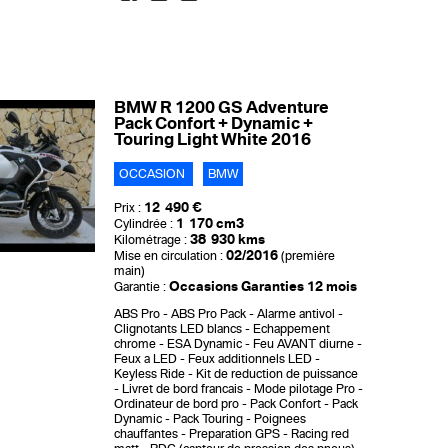
BMW R 1200 GS Adventure
Pack Confort + Dynamic +
Touring Light White 2016
OCCASION
BMW
12 490 €
Prix :
1 170 cm3
Cylindrée :
38 930 kms
Kilométrage :
02/2016
Mise en circulation :
(première
main)
Occasions Garanties 12 mois
Garantie :
ABS Pro
ABS Pro Pack
Alarme antivol
Clignotants LED blancs
Echappement
chrome
ESA Dynamic
Feu AVANT diurne
Feux a LED
Feux additionnels LED
Keyless Ride
Kit de reduction de puissance
Livret de bord francais
Mode pilotage Pro
Ordinateur de bord pro
Pack Confort
Pack
Dynamic
Pack Touring
Poignees
chauffantes
Preparation GPS
Racing red