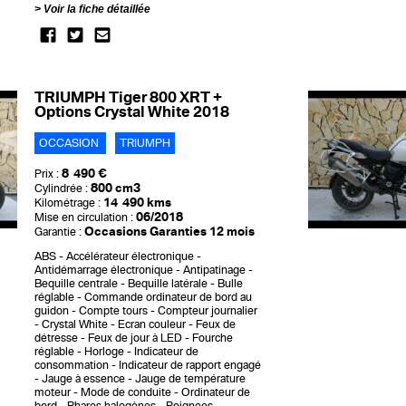
Voir la fiche détaillée
TRIUMPH Tiger 800 XRT +
Options Crystal White 2018
OCCASION
TRIUMPH
8 490 €
Prix :
800 cm3
Cylindrée :
14 490 kms
Kilométrage :
06/2018
Mise en circulation :
Occasions Garanties 12 mois
Garantie :
ABS
Accélérateur électronique
Antidémarrage électronique
Antipatinage
Bequille centrale
Bequille latérale
Bulle
réglable
Commande ordinateur de bord au
guidon
Compte tours
Compteur journalier
Crystal White
Ecran couleur
Feux de
détresse
Feux de jour à LED
Fourche
réglable
Horloge
Indicateur de
consommation
Indicateur de rapport engagé
Jauge à essence
Jauge de température
moteur
Mode de conduite
Ordinateur de
bord
Phares halogènes
Poignees