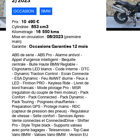
2) 2023
OCCASION
BMW
10 490 €
Prix :
853 cm3
Cylindrée :
16 550 kms
Kilométrage :
08/2023
Mise en circulation :
(première
main)
Occasions Garanties 12 mois
Garantie :
ABS de serie
ABS Pro
Alarme antivol
Appel d'urgence intelligent
Bequille
centrale
Bulle Haute BMW Reglable
Clignotants LED blancs
Code interne
DTC
- Dynamic Traction Control
Ecran Connecte
ESA Dynamic
Feu AVANT diurne
Feux a
LED
Finition PRO
Keyless Ride
Livret de
bord francais
Mode pilotage Pro
MSR
(regulation du couple de frein moteur)
Pack
Confort
Pack Connected
Pack Dynamic
Pack Touring
Poignees chauffantes
Preparation GPS
Protege mains
RDC
(capteur de pression des pneus)
Regulateur
de vitesse
Selle confort
Services Apres-
Vente connectes et ConnectedDrive
Shifter
Pro
Style Triple black
Supports valises
avec porte bagages
Teleservices
Top Case
Vario BMW
Valises Vario BMW
Version EU