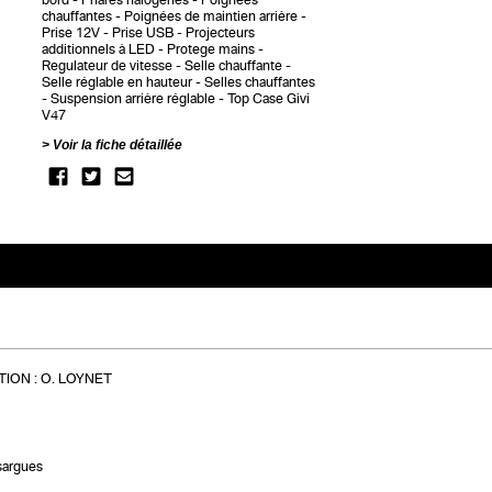
chauffantes
Poignées de maintien arrière
Prise 12V
Prise USB
Projecteurs
additionnels à LED
Protege mains
Regulateur de vitesse
Selle chauffante
Selle réglable en hauteur
Selles chauffantes
Suspension arrière réglable
Top Case Givi
V47
Voir la fiche détaillée
ION :
O. LOYNET
sargues