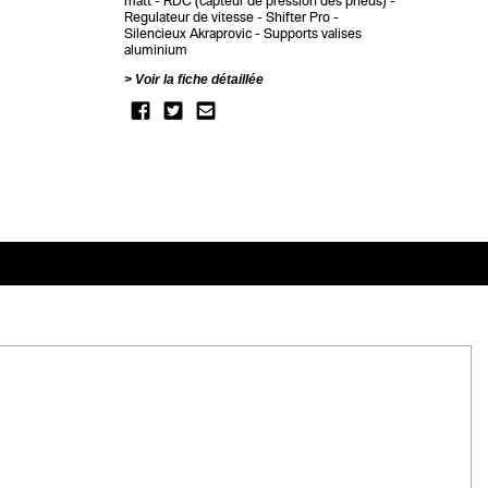
matt
RDC (capteur de pression des pneus)
Regulateur de vitesse
Shifter Pro
Silencieux Akraprovic
Supports valises
aluminium
Voir la fiche détaillée