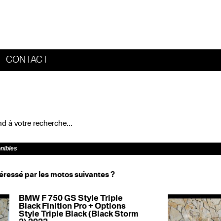
CONTACT
HOME
 à votre recherche...
onibles
éressé par les motos suivantes ?
BMW F 750 GS Style Triple
Black Finition Pro + Options
Style Triple Black (Black Storm