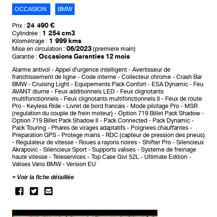
OCCASION
BMW
24 490 €
Prix :
1 254 cm3
Cylindrée :
1 999 kms
Kilométrage :
06/2023
Mise en circulation :
(première main)
Occasions Garanties 12 mois
Garantie :
Alarme antivol
Appel d'urgence intelligent
Avertisseur de
franchissement de ligne
Code interne
Collecteur chrome
Crash Bar
BMW
Cruising Light
Equipements Pack Confort
ESA Dynamic
Feu
AVANT diurne
Feux additionnels LED
Feux clignotants
multifonctionnels
Feux clignotants multifonctionnels II
Feux de route
Pro
Keyless Ride
Livret de bord francais
Mode pilotage Pro
MSR
(regulation du couple de frein moteur)
Option 719 Billet Pack Shadow
Option 719 Billet Pack Shadow II
Pack Connected
Pack Dynamic
Pack Touring
Phares de virages adaptatifs
Poignees chauffantes
Preparation GPS
Protege mains
RDC (capteur de pression des pneus)
Regulateur de vitesse
Roues a rayons noires
Shifter Pro
Silencieux
Akrapovic
Silencieux Sport
Supports valises
Système de freinage
haute vitesse
Teleservices
Top Case Givi 52L
Ultimate Edition
Valises Vario BMW
Version EU
Voir la fiche détaillée