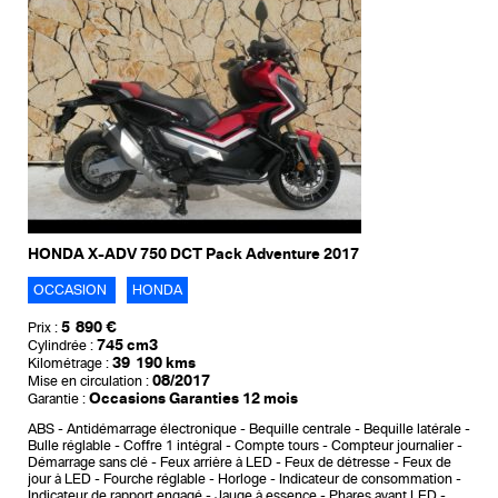
HONDA X-ADV 750 DCT Pack Adventure 2017
OCCASION
HONDA
5 890 €
Prix :
745 cm3
Cylindrée :
39 190 kms
Kilométrage :
08/2017
Mise en circulation :
Occasions Garanties 12 mois
Garantie :
ABS
Antidémarrage électronique
Bequille centrale
Bequille latérale
Bulle réglable
Coffre 1 intégral
Compte tours
Compteur journalier
Démarrage sans clé
Feux arrière à LED
Feux de détresse
Feux de
jour à LED
Fourche réglable
Horloge
Indicateur de consommation
Indicateur de rapport engagé
Jauge à essence
Phares avant LED