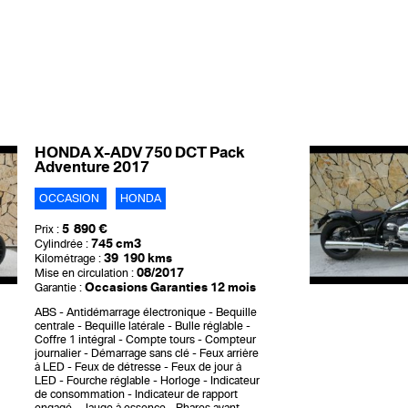
HONDA X-ADV 750 DCT Pack
Adventure 2017
OCCASION
HONDA
5 890 €
Prix :
745 cm3
Cylindrée :
39 190 kms
Kilométrage :
08/2017
Mise en circulation :
Occasions Garanties 12 mois
Garantie :
ABS
Antidémarrage électronique
Bequille
centrale
Bequille latérale
Bulle réglable
Coffre 1 intégral
Compte tours
Compteur
journalier
Démarrage sans clé
Feux arrière
à LED
Feux de détresse
Feux de jour à
LED
Fourche réglable
Horloge
Indicateur
de consommation
Indicateur de rapport
engagé
Jauge à essence
Phares avant