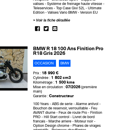
valises
Système de freinage haute vitesse
Teleservices
Top Case Givi 52L
Ultimate
Edition
Valises Vario BMW
Version EU
Voir la fiche détaillée
BMW R 18 100 Ans Finition Pro
R18 Gris 2026
OCCASION
BMW
18 990 €
Prix :
1 802 cm3
Cylindrée :
1 500 kms
Kilométrage :
07/2026
Mise en circulation :
(première
main)
Constructeur
Garantie :
100 Years
ABS de serie
Alarme antivol
Bouchon de reservoir, verrouillable
Feu
AVANT diurne
Feux de route Pro
Finition
PRO
Hill Start control
Livret de bord
francais
Marche arriere
Moteur noir
Option Design chrome
Phares de virages
adaptatifs
Poignees chauffantes