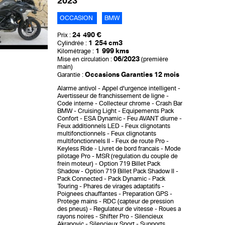
2023
OCCASION
BMW
24 490 €
Prix :
1 254 cm3
Cylindrée :
1 999 kms
Kilométrage :
06/2023
Mise en circulation :
(première
main)
Occasions Garanties 12 mois
Garantie :
Alarme antivol
Appel d'urgence intelligent
Avertisseur de franchissement de ligne
Code interne
Collecteur chrome
Crash Bar
BMW
Cruising Light
Equipements Pack
Confort
ESA Dynamic
Feu AVANT diurne
Feux additionnels LED
Feux clignotants
multifonctionnels
Feux clignotants
multifonctionnels II
Feux de route Pro
Keyless Ride
Livret de bord francais
Mode
pilotage Pro
MSR (regulation du couple de
frein moteur)
Option 719 Billet Pack
Shadow
Option 719 Billet Pack Shadow II
Pack Connected
Pack Dynamic
Pack
Touring
Phares de virages adaptatifs
Poignees chauffantes
Preparation GPS
Protege mains
RDC (capteur de pression
des pneus)
Regulateur de vitesse
Roues a
rayons noires
Shifter Pro
Silencieux
Akrapovic
Silencieux Sport
Supports