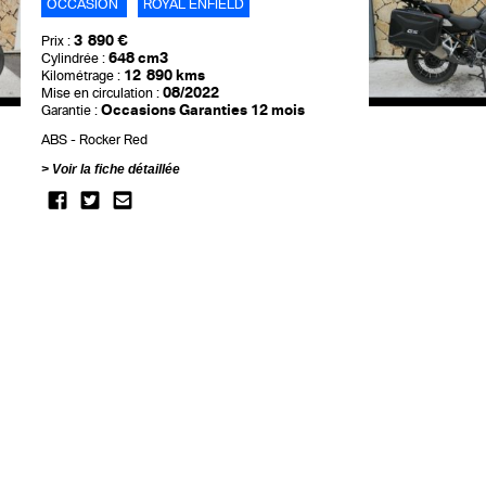
OCCASION
ROYAL ENFIELD
3 890 €
Prix :
648 cm3
Cylindrée :
12 890 kms
Kilométrage :
08/2022
Mise en circulation :
Occasions Garanties 12 mois
Garantie :
ABS
Rocker Red
Voir la fiche détaillée