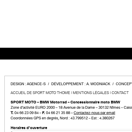
DESIGN :
AGENCE-S
DÉVELOPPEMENT :
A. WODNIACK
CONCEPT
ACCUEIL DE SPORT MOTO THOME
MENTIONS LÉGALES
CONTACT
SPORT MOTO – BMW Motorrad – Concessionnaire moto BMW
Zone d’activité EURO 2000 – 18 Avenue de la Dame – 30132 Nîmes – Cais
T.
04 66 23 09 84 –
F.
04 66 21 35 88 –
Contactez-nous par email
Coordonnées GPS en degrés, Nord : 43.799512 – Est : 4.380267
Horaires d’ouverture