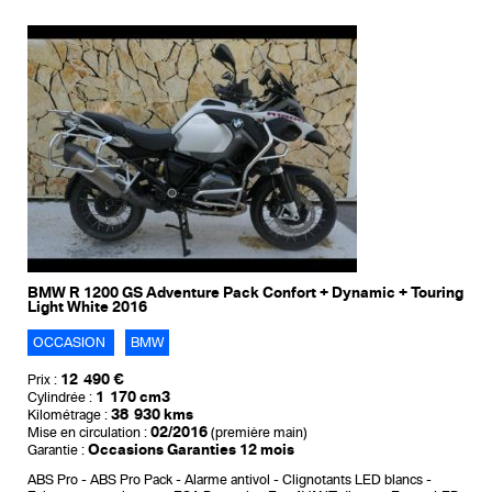
BMW R 1200 GS Adventure Pack Confort + Dynamic + Touring
Light White 2016
OCCASION
BMW
12 490 €
Prix :
1 170 cm3
Cylindrée :
38 930 kms
Kilométrage :
02/2016
Mise en circulation :
(première main)
Occasions Garanties 12 mois
Garantie :
ABS Pro
ABS Pro Pack
Alarme antivol
Clignotants LED blancs