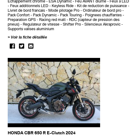
Echappement chrome
ESA Dynamic
Feu AVANT diurne
Feux a LED
Feux additionnels LED
Keyless Ride
Kit de reduction de puissance
Livret de bord francais
Mode pilotage Pro
Ordinateur de bord pro
Pack Confort
Pack Dynamic
Pack Touring
Poignees chauffantes
Preparation GPS
Racing red matt
RDC (capteur de pression des
pneus)
Regulateur de vitesse
Shifter Pro
Silencieux Akraprovic
Supports valises aluminium
Voir la fiche détaillée
HONDA CBR 650 R E-Clutch 2024