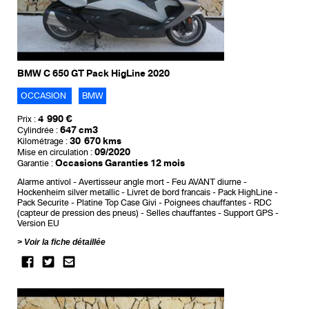
BMW C 650 GT Pack HigLine 2020
OCCASION
BMW
4 990 €
Prix :
647 cm3
Cylindrée :
30 670 kms
Kilométrage :
09/2020
Mise en circulation :
Occasions Garanties 12 mois
Garantie :
Alarme antivol
Avertisseur angle mort
Feu AVANT diurne
Hockenheim silver metallic
Livret de bord francais
Pack HighLine
Pack Securite
Platine Top Case Givi
Poignees chauffantes
RDC
(capteur de pression des pneus)
Selles chauffantes
Support GPS
Version EU
Voir la fiche détaillée