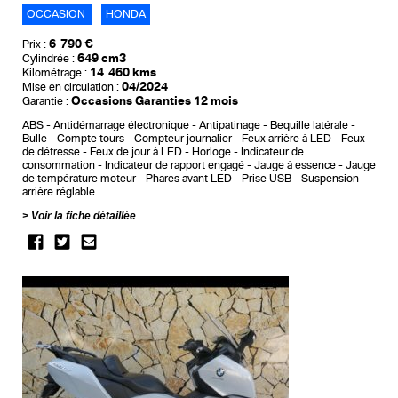
OCCASION
HONDA
6 790 €
Prix :
649 cm3
Cylindrée :
14 460 kms
Kilométrage :
04/2024
Mise en circulation :
Occasions Garanties 12 mois
Garantie :
ABS
Antidémarrage électronique
Antipatinage
Bequille latérale
Bulle
Compte tours
Compteur journalier
Feux arrière à LED
Feux
de détresse
Feux de jour à LED
Horloge
Indicateur de
consommation
Indicateur de rapport engagé
Jauge à essence
Jauge
de température moteur
Phares avant LED
Prise USB
Suspension
arrière réglable
Voir la fiche détaillée