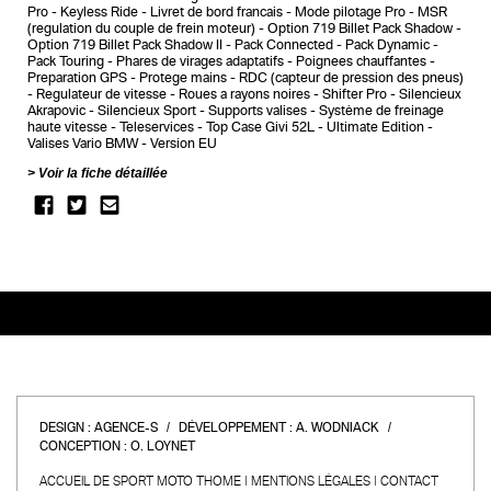
Pro
Keyless Ride
Livret de bord francais
Mode pilotage Pro
MSR
(regulation du couple de frein moteur)
Option 719 Billet Pack Shadow
Option 719 Billet Pack Shadow II
Pack Connected
Pack Dynamic
Pack Touring
Phares de virages adaptatifs
Poignees chauffantes
Preparation GPS
Protege mains
RDC (capteur de pression des pneus)
Regulateur de vitesse
Roues a rayons noires
Shifter Pro
Silencieux
Akrapovic
Silencieux Sport
Supports valises
Système de freinage
haute vitesse
Teleservices
Top Case Givi 52L
Ultimate Edition
Valises Vario BMW
Version EU
Voir la fiche détaillée
DESIGN :
AGENCE-S
DÉVELOPPEMENT :
A. WODNIACK
CONCEPTION :
O. LOYNET
ACCUEIL DE SPORT MOTO THOME
MENTIONS LÉGALES
CONTACT