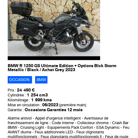
BMW R 1250 GS Ultimate Edition + Options Blck Storm
Metallic / Black / Achat Grey 2023
OCCASION
BMW
24 490 €
Prix :
1 254 cm3
Cylindrée :
1 999 kms
Kilométrage :
06/2023
Mise en circulation :
(première main)
Occasions Garanties 12 mois
Garantie :
Alarme antivol
Appel d'urgence intelligent
Avertisseur de
franchissement de ligne
Code interne
Collecteur chrome
Crash Bar
BMW
Cruising Light
Equipements Pack Confort
ESA Dynamic
Feu
AVANT diurne
Feux additionnels LED
Feux clignotants
multifonctionnels
Feux clignotants multifonctionnels II
Feux de route