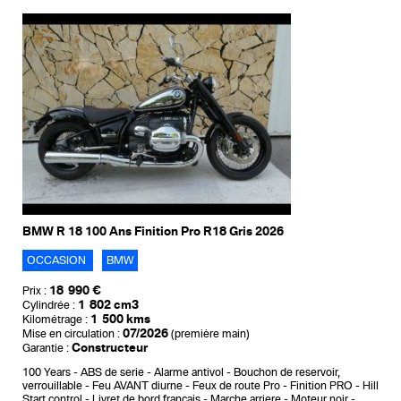
BMW R 18 100 Ans Finition Pro R18 Gris 2026
OCCASION
BMW
18 990 €
Prix :
1 802 cm3
Cylindrée :
1 500 kms
Kilométrage :
07/2026
Mise en circulation :
(première main)
Constructeur
Garantie :
100 Years
ABS de serie
Alarme antivol
Bouchon de reservoir,
verrouillable
Feu AVANT diurne
Feux de route Pro
Finition PRO
Hill
Start control
Livret de bord francais
Marche arriere
Moteur noir