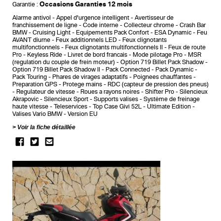
Occasions Garanties 12 mois
Garantie :
Alarme antivol
Appel d'urgence intelligent
Avertisseur de
franchissement de ligne
Code interne
Collecteur chrome
Crash Bar
BMW
Cruising Light
Equipements Pack Confort
ESA Dynamic
Feu
AVANT diurne
Feux additionnels LED
Feux clignotants
multifonctionnels
Feux clignotants multifonctionnels II
Feux de route
Pro
Keyless Ride
Livret de bord francais
Mode pilotage Pro
MSR
(regulation du couple de frein moteur)
Option 719 Billet Pack Shadow
Option 719 Billet Pack Shadow II
Pack Connected
Pack Dynamic
Pack Touring
Phares de virages adaptatifs
Poignees chauffantes
Preparation GPS
Protege mains
RDC (capteur de pression des pneus)
Regulateur de vitesse
Roues a rayons noires
Shifter Pro
Silencieux
Akrapovic
Silencieux Sport
Supports valises
Système de freinage
haute vitesse
Teleservices
Top Case Givi 52L
Ultimate Edition
Valises Vario BMW
Version EU
Voir la fiche détaillée