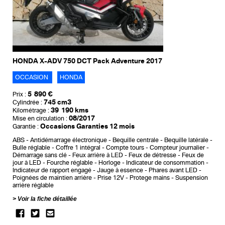
HONDA X-ADV 750 DCT Pack Adventure 2017
OCCASION
HONDA
5 890 €
Prix :
745 cm3
Cylindrée :
39 190 kms
Kilométrage :
08/2017
Mise en circulation :
Occasions Garanties 12 mois
Garantie :
ABS
Antidémarrage électronique
Bequille centrale
Bequille latérale
Bulle réglable
Coffre 1 intégral
Compte tours
Compteur journalier
Démarrage sans clé
Feux arrière à LED
Feux de détresse
Feux de
jour à LED
Fourche réglable
Horloge
Indicateur de consommation
Indicateur de rapport engagé
Jauge à essence
Phares avant LED
Poignées de maintien arrière
Prise 12V
Protege mains
Suspension
arrière réglable
Voir la fiche détaillée