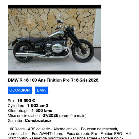
BMW R 18 100 Ans Finition Pro R18 Gris 2026
OCCASION
BMW
18 990 €
Prix :
1 802 cm3
Cylindrée :
1 500 kms
Kilométrage :
07/2026
Mise en circulation :
(première main)
Constructeur
Garantie :
100 Years
ABS de serie
Alarme antivol
Bouchon de reservoir,
verrouillable
Feu AVANT diurne
Feux de route Pro
Finition PRO
Hill
Start control
Livret de bord francais
Marche arriere
Moteur noir