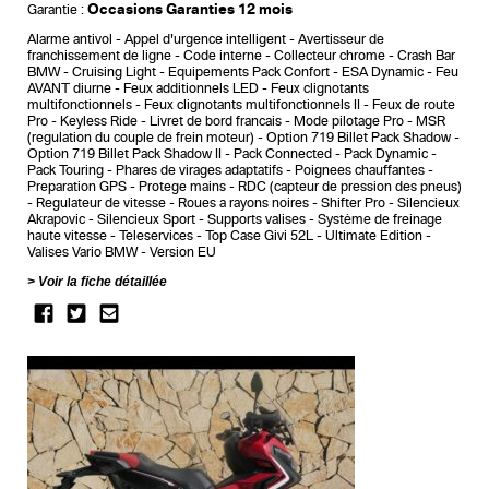
Occasions Garanties 12 mois
Garantie :
Alarme antivol
Appel d'urgence intelligent
Avertisseur de
franchissement de ligne
Code interne
Collecteur chrome
Crash Bar
BMW
Cruising Light
Equipements Pack Confort
ESA Dynamic
Feu
AVANT diurne
Feux additionnels LED
Feux clignotants
multifonctionnels
Feux clignotants multifonctionnels II
Feux de route
Pro
Keyless Ride
Livret de bord francais
Mode pilotage Pro
MSR
(regulation du couple de frein moteur)
Option 719 Billet Pack Shadow
Option 719 Billet Pack Shadow II
Pack Connected
Pack Dynamic
Pack Touring
Phares de virages adaptatifs
Poignees chauffantes
Preparation GPS
Protege mains
RDC (capteur de pression des pneus)
Regulateur de vitesse
Roues a rayons noires
Shifter Pro
Silencieux
Akrapovic
Silencieux Sport
Supports valises
Système de freinage
haute vitesse
Teleservices
Top Case Givi 52L
Ultimate Edition
Valises Vario BMW
Version EU
Voir la fiche détaillée