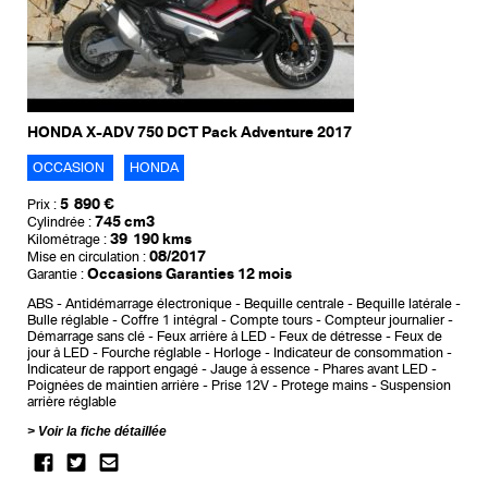
HONDA X-ADV 750 DCT Pack Adventure 2017
OCCASION
HONDA
5 890 €
Prix :
745 cm3
Cylindrée :
39 190 kms
Kilométrage :
08/2017
Mise en circulation :
Occasions Garanties 12 mois
Garantie :
ABS
Antidémarrage électronique
Bequille centrale
Bequille latérale
Bulle réglable
Coffre 1 intégral
Compte tours
Compteur journalier
Démarrage sans clé
Feux arrière à LED
Feux de détresse
Feux de
jour à LED
Fourche réglable
Horloge
Indicateur de consommation
Indicateur de rapport engagé
Jauge à essence
Phares avant LED
Poignées de maintien arrière
Prise 12V
Protege mains
Suspension
arrière réglable
Voir la fiche détaillée