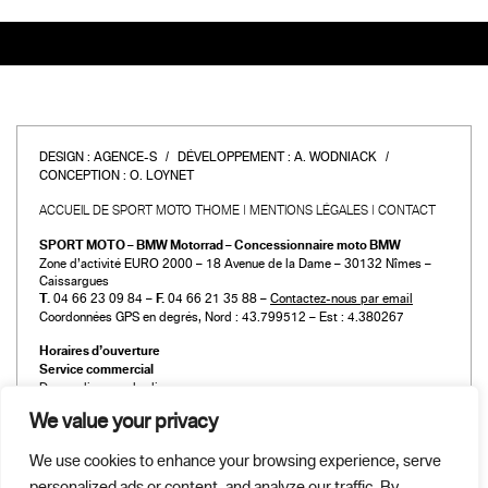
DESIGN :
AGENCE-S
DÉVELOPPEMENT :
A. WODNIACK
CONCEPTION :
O. LOYNET
ACCUEIL DE SPORT MOTO THOME
MENTIONS LÉGALES
CONTACT
SPORT MOTO – BMW Motorrad – Concessionnaire moto BMW
Zone d’activité EURO 2000 – 18 Avenue de la Dame – 30132 Nîmes –
Caissargues
T.
04 66 23 09 84 –
F.
04 66 21 35 88 –
Contactez-nous par email
Coordonnées GPS en degrés, Nord : 43.799512 – Est : 4.380267
Horaires d’ouverture
Service commercial
Du mardi au vendredi :
de 9h00 à 12h00 et de 14h00 à 19h00
We value your privacy
Le samedi :
de 9h00 à 12h00 et de 14h00 à 18h00
We use cookies to enhance your browsing experience, serve
Atelier et Pièces détachées
personalized ads or content, and analyze our traffic. By