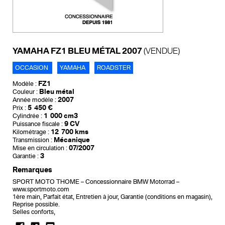
YAMAHA FZ1 BLEU MÉTAL 2007
(VENDUE)
OCCASION
YAMAHA
ROADSTER
FZ1
Modèle :
Bleu métal
Couleur :
2007
Année modèle :
5 450 €
Prix :
1 000 cm3
Cylindrée :
9 CV
Puissance fiscale :
12 700 kms
Kilométrage :
Mécanique
Transmission :
07/2007
Mise en circulation :
3
Garantie :
Remarques
SPORT MOTO THOME – Concessionnaire BMW Motorrad –
www.sportmoto.com
1ère main, Parfait état, Entretien à jour, Garantie (conditions en magasin),
Reprise possible.
Selles conforts,