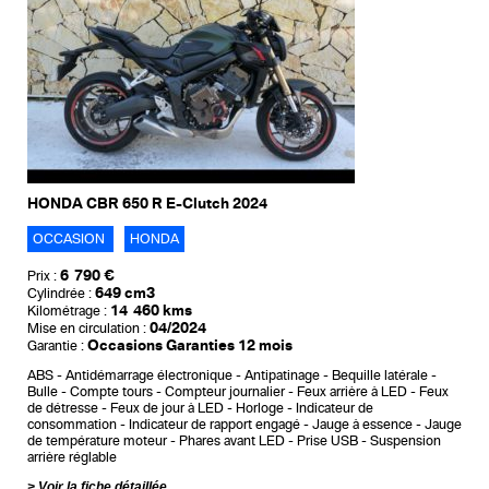
HONDA CBR 650 R E-Clutch 2024
OCCASION
HONDA
6 790 €
Prix :
649 cm3
Cylindrée :
14 460 kms
Kilométrage :
04/2024
Mise en circulation :
Occasions Garanties 12 mois
Garantie :
ABS
Antidémarrage électronique
Antipatinage
Bequille latérale
Bulle
Compte tours
Compteur journalier
Feux arrière à LED
Feux
de détresse
Feux de jour à LED
Horloge
Indicateur de
consommation
Indicateur de rapport engagé
Jauge à essence
Jauge
de température moteur
Phares avant LED
Prise USB
Suspension
arrière réglable
Voir la fiche détaillée