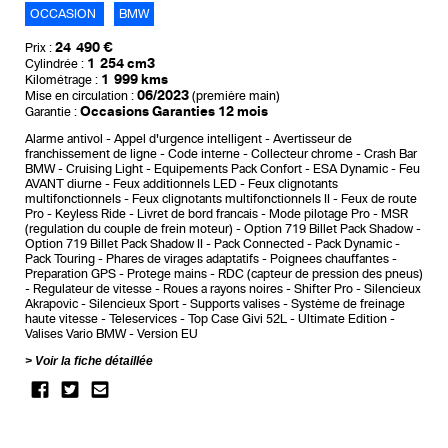
OCCASION
BMW
24 490 €
Prix :
1 254 cm3
Cylindrée :
1 999 kms
Kilométrage :
06/2023
Mise en circulation :
(première main)
Occasions Garanties 12 mois
Garantie :
Alarme antivol
Appel d'urgence intelligent
Avertisseur de
franchissement de ligne
Code interne
Collecteur chrome
Crash Bar
BMW
Cruising Light
Equipements Pack Confort
ESA Dynamic
Feu
AVANT diurne
Feux additionnels LED
Feux clignotants
multifonctionnels
Feux clignotants multifonctionnels II
Feux de route
Pro
Keyless Ride
Livret de bord francais
Mode pilotage Pro
MSR
(regulation du couple de frein moteur)
Option 719 Billet Pack Shadow
Option 719 Billet Pack Shadow II
Pack Connected
Pack Dynamic
Pack Touring
Phares de virages adaptatifs
Poignees chauffantes
Preparation GPS
Protege mains
RDC (capteur de pression des pneus)
Regulateur de vitesse
Roues a rayons noires
Shifter Pro
Silencieux
Akrapovic
Silencieux Sport
Supports valises
Système de freinage
haute vitesse
Teleservices
Top Case Givi 52L
Ultimate Edition
Valises Vario BMW
Version EU
Voir la fiche détaillée