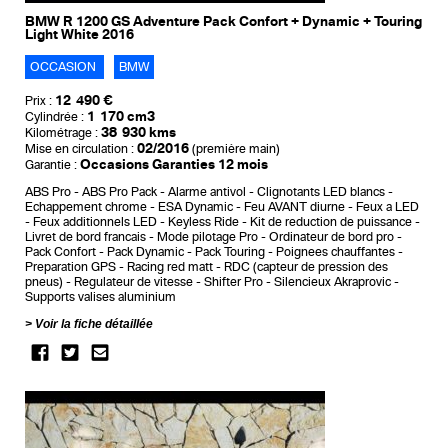
BMW R 1200 GS Adventure Pack Confort + Dynamic + Touring
Light White 2016
OCCASION
BMW
12 490 €
Prix :
1 170 cm3
Cylindrée :
38 930 kms
Kilométrage :
02/2016
Mise en circulation :
(première main)
Occasions Garanties 12 mois
Garantie :
ABS Pro
ABS Pro Pack
Alarme antivol
Clignotants LED blancs
Echappement chrome
ESA Dynamic
Feu AVANT diurne
Feux a LED
Feux additionnels LED
Keyless Ride
Kit de reduction de puissance
Livret de bord francais
Mode pilotage Pro
Ordinateur de bord pro
Pack Confort
Pack Dynamic
Pack Touring
Poignees chauffantes
Preparation GPS
Racing red matt
RDC (capteur de pression des
pneus)
Regulateur de vitesse
Shifter Pro
Silencieux Akraprovic
Supports valises aluminium
Voir la fiche détaillée