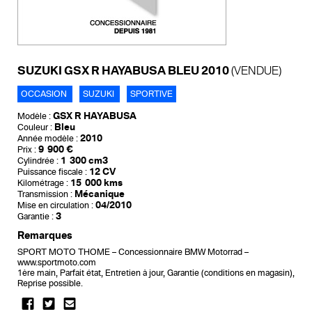
SUZUKI GSX R HAYABUSA BLEU 2010
(VENDUE)
OCCASION
SUZUKI
SPORTIVE
GSX R HAYABUSA
Modèle :
Bleu
Couleur :
2010
Année modèle :
9 900 €
Prix :
1 300 cm3
Cylindrée :
12 CV
Puissance fiscale :
15 000 kms
Kilométrage :
Mécanique
Transmission :
04/2010
Mise en circulation :
3
Garantie :
Remarques
SPORT MOTO THOME – Concessionnaire BMW Motorrad –
www.sportmoto.com
1ère main, Parfait état, Entretien à jour, Garantie (conditions en magasin),
Reprise possible.