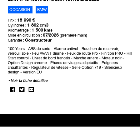
OCCASION
BMW
18 990 €
Prix :
1 802 cm3
Cylindrée :
1 500 kms
Kilométrage :
07/2026
Mise en circulation :
(première main)
Constructeur
Garantie :
100 Years
ABS de serie
Alarme antivol
Bouchon de reservoir,
verrouillable
Feu AVANT diurne
Feux de route Pro
Finition PRO
Hill
Start control
Livret de bord francais
Marche arriere
Moteur noir
Option Design chrome
Phares de virages adaptatifs
Poignees
chauffantes
Regulateur de vitesse
Selle Option 719
Silencieux
design
Version EU
Voir la fiche détaillée