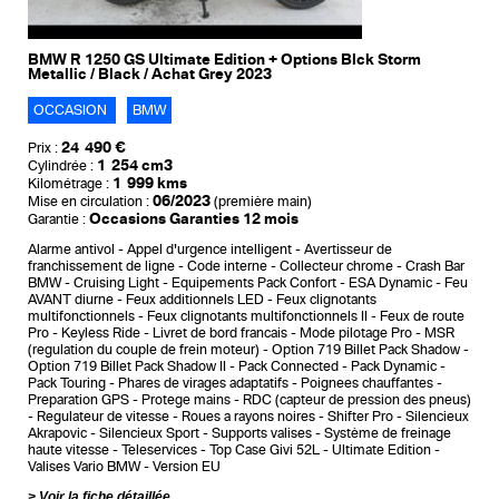
BMW R 1250 GS Ultimate Edition + Options Blck Storm
Metallic / Black / Achat Grey 2023
OCCASION
BMW
24 490 €
Prix :
1 254 cm3
Cylindrée :
1 999 kms
Kilométrage :
06/2023
Mise en circulation :
(première main)
Occasions Garanties 12 mois
Garantie :
Alarme antivol
Appel d'urgence intelligent
Avertisseur de
franchissement de ligne
Code interne
Collecteur chrome
Crash Bar
BMW
Cruising Light
Equipements Pack Confort
ESA Dynamic
Feu
AVANT diurne
Feux additionnels LED
Feux clignotants
multifonctionnels
Feux clignotants multifonctionnels II
Feux de route
Pro
Keyless Ride
Livret de bord francais
Mode pilotage Pro
MSR
(regulation du couple de frein moteur)
Option 719 Billet Pack Shadow
Option 719 Billet Pack Shadow II
Pack Connected
Pack Dynamic
Pack Touring
Phares de virages adaptatifs
Poignees chauffantes
Preparation GPS
Protege mains
RDC (capteur de pression des pneus)
Regulateur de vitesse
Roues a rayons noires
Shifter Pro
Silencieux
Akrapovic
Silencieux Sport
Supports valises
Système de freinage
haute vitesse
Teleservices
Top Case Givi 52L
Ultimate Edition
Valises Vario BMW
Version EU
Voir la fiche détaillée