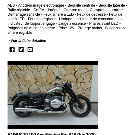
ABS
Antidémarrage électronique
Bequille centrale
Bequille latérale
Bulle réglable
Coffre 1 intégral
Compte tours
Compteur journalier
Démarrage sans clé
Feux arrière à LED
Feux de détresse
Feux de
jour à LED
Fourche réglable
Horloge
Indicateur de consommation
Indicateur de rapport engagé
Jauge à essence
Phares avant LED
Poignées de maintien arrière
Prise 12V
Protege mains
Suspension
arrière réglable
Voir la fiche détaillée
BMW R 18 100 Ans Finition Pro R18 Gris 2026