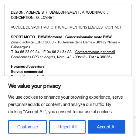
DESIGN :
AGENCE-S
DÉVELOPPEMENT :
A. WODNIACK
CONCEPTION :
O. LOYNET
ACCUEIL DE SPORT MOTO THOME
MENTIONS LÉGALES
CONTACT
SPORT MOTO – BMW Motorrad – Concessionnaire moto BMW
Zone d’activité EURO 2000 – 18 Avenue de la Dame – 30132 Nîmes –
Caissargues
T.
04 66 23 09 84 –
F.
04 66 21 35 88 –
Contactez-nous par email
Coordonnées GPS en degrés, Nord : 43.799512 – Est : 4.380267
Horaires d’ouverture
Service commercial
Du mardi au vendredi :
de 9h00 à 12h00 et de 14h00 à 19h00
We value your privacy
Le samedi :
de 9h00 à 12h00 et de 14h00 à 18h00
We use cookies to enhance your browsing experience, serve
Atelier et Pièces détachées
personalized ads or content, and analyze our traffic. By
Du mardi au vendredi :
de 9h00 à 12h00 et de 14h00 à 19h00
clicking "Accept All", you consent to our use of cookies.
Le samedi :
de 9h00 à 12h00 et de 14h00 à 18h00
Customize
Reject All
Accept All