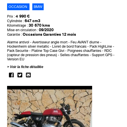
OCCASION
BMW
4 990 €
Prix :
647 cm3
Cylindrée :
30 670 kms
Kilométrage :
09/2020
Mise en circulation :
Occasions Garanties 12 mois
Garantie :
Alarme antivol
Avertisseur angle mort
Feu AVANT diurne
Hockenheim silver metallic
Livret de bord francais
Pack HighLine
Pack Securite
Platine Top Case Givi
Poignees chauffantes
RDC
(capteur de pression des pneus)
Selles chauffantes
Support GPS
Version EU
Voir la fiche détaillée