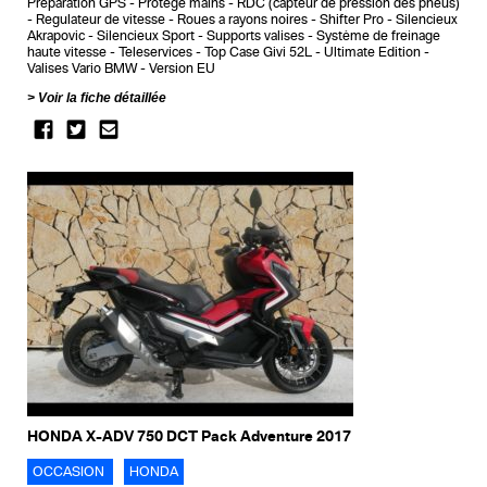
Preparation GPS
Protege mains
RDC (capteur de pression des pneus)
Regulateur de vitesse
Roues a rayons noires
Shifter Pro
Silencieux
Akrapovic
Silencieux Sport
Supports valises
Système de freinage
haute vitesse
Teleservices
Top Case Givi 52L
Ultimate Edition
Valises Vario BMW
Version EU
Voir la fiche détaillée
HONDA X-ADV 750 DCT Pack Adventure 2017
OCCASION
HONDA