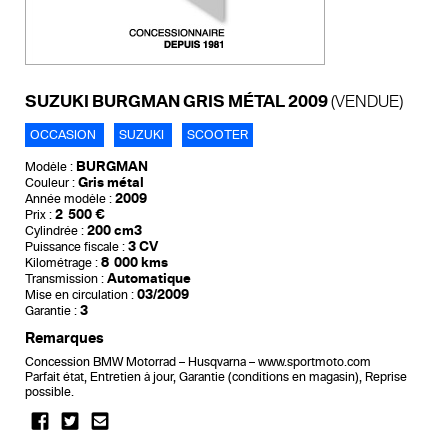
SUZUKI BURGMAN GRIS MÉTAL 2009
(VENDUE)
OCCASION
SUZUKI
SCOOTER
BURGMAN
Modèle :
Gris métal
Couleur :
2009
Année modèle :
2 500 €
Prix :
200 cm3
Cylindrée :
3 CV
Puissance fiscale :
8 000 kms
Kilométrage :
Automatique
Transmission :
03/2009
Mise en circulation :
3
Garantie :
Remarques
Concession BMW Motorrad – Husqvarna – www.sportmoto.com
Parfait état, Entretien à jour, Garantie (conditions en magasin), Reprise
possible.