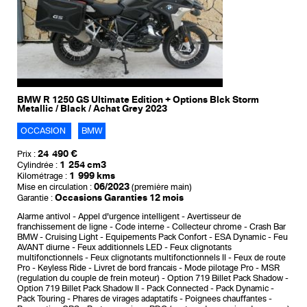
BMW R 1250 GS Ultimate Edition + Options Blck Storm
Metallic / Black / Achat Grey 2023
OCCASION
BMW
24 490 €
Prix :
1 254 cm3
Cylindrée :
1 999 kms
Kilométrage :
06/2023
Mise en circulation :
(première main)
Occasions Garanties 12 mois
Garantie :
Alarme antivol
Appel d'urgence intelligent
Avertisseur de
franchissement de ligne
Code interne
Collecteur chrome
Crash Bar
BMW
Cruising Light
Equipements Pack Confort
ESA Dynamic
Feu
AVANT diurne
Feux additionnels LED
Feux clignotants
multifonctionnels
Feux clignotants multifonctionnels II
Feux de route
Pro
Keyless Ride
Livret de bord francais
Mode pilotage Pro
MSR
(regulation du couple de frein moteur)
Option 719 Billet Pack Shadow
Option 719 Billet Pack Shadow II
Pack Connected
Pack Dynamic
Pack Touring
Phares de virages adaptatifs
Poignees chauffantes