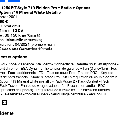
 1250 RT Style 719 Finition Pro + Radio + Options
ption 719 Mineral White Metallic
2021
èle :
90 €
1 254 cm3
12 CV
iscale :
36 150 kms
e :
(Garanti)
Manuelle
on :
(6 vitesses)
04/2021
culation :
(première main)
Occasions Garanties 12 mois
nt et options
ivol
Appel d'urgence intelligent
Connectivite Etendue pour Smartphone
ent chrome
ESA Dynamic
Extension de garantie +1 an (3 ans+1an)
Feu
rne
Feux additionnels LED
Feux de route Pro
Finition PRO
Keyless
et de bord francais
Mode pilotage Pro
MSR (regulation du couple de frein
Option 719 Mineral white metallic
Pack Audio 2
Pack Confort
Pack
Pack Travel
Phares de virages adaptatifs
Preparation audio
RDC
e pression des pneus)
Regulateur de vitesse actif
Selles chauffantes
Teleservices
top case BMW
Verrouillage centralise
Version EU
édente