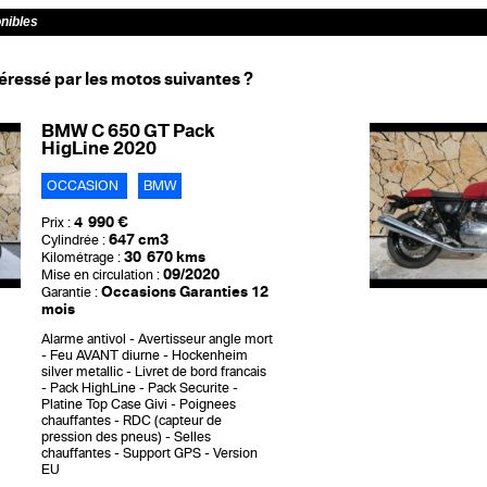
onibles
éressé par les motos suivantes ?
BMW C 650 GT Pack
HigLine 2020
OCCASION
BMW
4 990 €
Prix :
647 cm3
Cylindrée :
30 670 kms
Kilométrage :
09/2020
Mise en circulation :
Occasions Garanties 12
Garantie :
mois
Alarme antivol
Avertisseur angle mort
Feu AVANT diurne
Hockenheim
silver metallic
Livret de bord francais
Pack HighLine
Pack Securite
Platine Top Case Givi
Poignees
chauffantes
RDC (capteur de
pression des pneus)
Selles
chauffantes
Support GPS
Version
EU