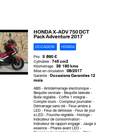
HONDA X-ADV 750 DCT
Pack Adventure 2017
OCCASION
HONDA
5 890 €
Prix :
745 cm3
Cylindrée :
39 190 kms
Kilométrage :
08/2017
Mise en circulation :
Occasions Garanties 12
Garantie :
mois
ABS
Antidémarrage électronique
Bequille centrale
Bequille latérale
Bulle réglable
Coffre 1 intégral
Compte tours
Compteur journalier
Démarrage sans clé
Feux arrière à
LED
Feux de détresse
Feux de jour
à LED
Fourche réglable
Horloge
Indicateur de consommation
Indicateur de rapport engagé
Jauge à
essence
Phares avant LED