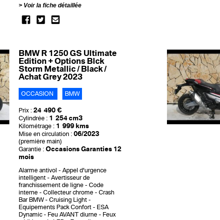
Voir la fiche détaillée
BMW R 1250 GS Ultimate
Edition + Options Blck
Storm Metallic / Black /
Achat Grey 2023
OCCASION
BMW
24 490 €
Prix :
1 254 cm3
Cylindrée :
1 999 kms
Kilométrage :
06/2023
Mise en circulation :
(première main)
Occasions Garanties 12
Garantie :
mois
Alarme antivol
Appel d'urgence
intelligent
Avertisseur de
franchissement de ligne
Code
interne
Collecteur chrome
Crash
Bar BMW
Cruising Light
Equipements Pack Confort
ESA
Dynamic
Feu AVANT diurne
Feux