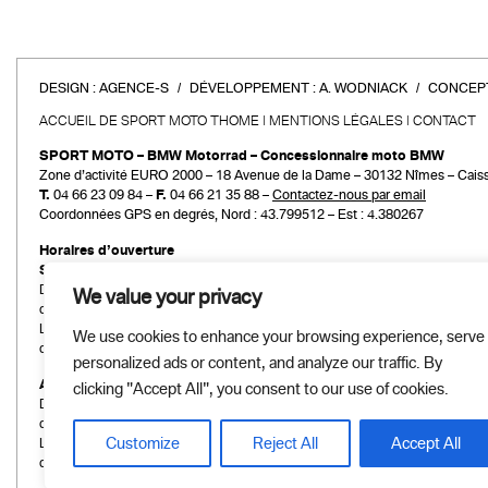
DESIGN :
AGENCE-S
DÉVELOPPEMENT :
A. WODNIACK
CONCEPT
ACCUEIL DE SPORT MOTO THOME
MENTIONS LÉGALES
CONTACT
SPORT MOTO – BMW Motorrad – Concessionnaire moto BMW
Zone d’activité EURO 2000 – 18 Avenue de la Dame – 30132 Nîmes – Cais
T.
04 66 23 09 84 –
F.
04 66 21 35 88 –
Contactez-nous par email
Coordonnées GPS en degrés, Nord : 43.799512 – Est : 4.380267
Horaires d’ouverture
Service commercial
Du mardi au vendredi :
We value your privacy
de 9h00 à 12h00 et de 14h00 à 19h00
Le samedi :
We use cookies to enhance your browsing experience, serve
de 9h00 à 12h00 et de 14h00 à 18h00
personalized ads or content, and analyze our traffic. By
Atelier et Pièces détachées
clicking "Accept All", you consent to our use of cookies.
Du mardi au vendredi :
de 9h00 à 12h00 et de 14h00 à 19h00
Customize
Reject All
Accept All
Le samedi :
de 9h00 à 12h00 et de 14h00 à 18h00