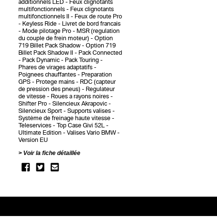
additionnels LED
Feux clignotants
multifonctionnels
Feux clignotants
multifonctionnels II
Feux de route Pro
Keyless Ride
Livret de bord francais
Mode pilotage Pro
MSR (regulation
du couple de frein moteur)
Option
719 Billet Pack Shadow
Option 719
Billet Pack Shadow II
Pack Connected
Pack Dynamic
Pack Touring
Phares de virages adaptatifs
Poignees chauffantes
Preparation
GPS
Protege mains
RDC (capteur
de pression des pneus)
Regulateur
de vitesse
Roues a rayons noires
Shifter Pro
Silencieux Akrapovic
Silencieux Sport
Supports valises
Système de freinage haute vitesse
Teleservices
Top Case Givi 52L
Ultimate Edition
Valises Vario BMW
Version EU
Voir la fiche détaillée