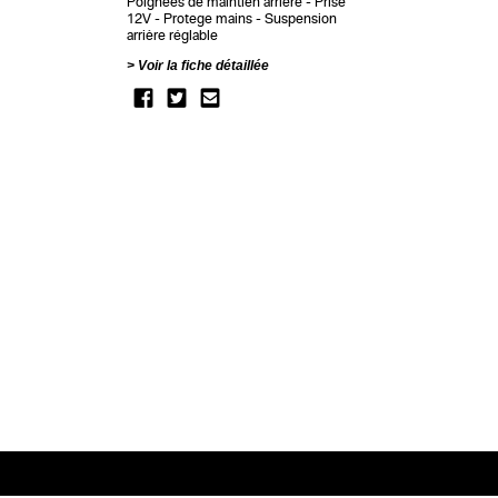
Poignées de maintien arrière
Prise
12V
Protege mains
Suspension
arrière réglable
Voir la fiche détaillée