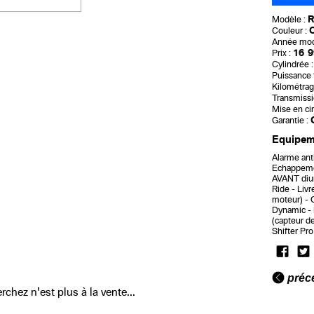
R
Modèle :
O
Couleur :
Année mod
16 9
Prix :
Cylindrée :
Puissance f
Kilométrag
Transmissi
Mise en cir
Garantie :
Equipeme
Alarme ant
Echappem
AVANT diu
Ride
Livr
moteur)
Dynamic
(capteur d
Shifter Pro
préc
chez n'est plus à la vente...