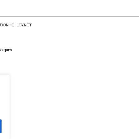
ION :
O. LOYNET
sargues