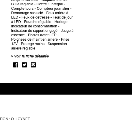
Bulle réglable
Coffre 1 intégral
Compte tours
Compteur journalier
Démarrage sans clé
Feux arrière à
LED
Feux de détresse
Feux de jour
à LED
Fourche réglable
Horloge
Indicateur de consommation
Indicateur de rapport engagé
Jauge à
essence
Phares avant LED
Poignées de maintien arrière
Prise
12V
Protege mains
Suspension
arrière réglable
Voir la fiche détaillée
ION :
O. LOYNET