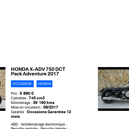
HONDA X-ADV 750 DCT
Pack Adventure 2017
OCCASION
HONDA
5 890 €
Prix :
745 cm3
Cylindrée :
39 190 kms
Kilométrage :
08/2017
Mise en circulation :
Occasions Garanties 12
Garantie :
mois
ABS
Antidémarrage électronique
Bequille centrale
Bequille latérale