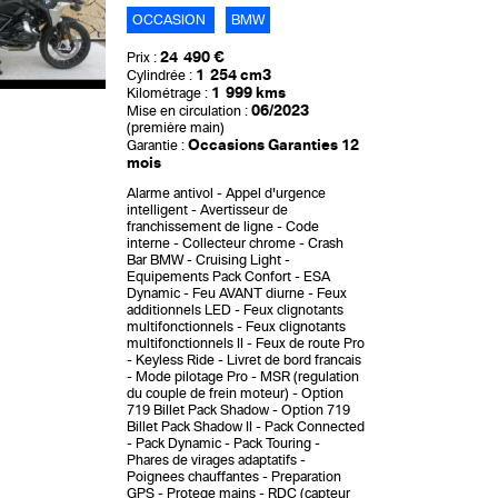
OCCASION
BMW
24 490 €
Prix :
1 254 cm3
Cylindrée :
1 999 kms
Kilométrage :
06/2023
Mise en circulation :
(première main)
Occasions Garanties 12
Garantie :
mois
Alarme antivol
Appel d'urgence
intelligent
Avertisseur de
franchissement de ligne
Code
interne
Collecteur chrome
Crash
Bar BMW
Cruising Light
Equipements Pack Confort
ESA
Dynamic
Feu AVANT diurne
Feux
additionnels LED
Feux clignotants
multifonctionnels
Feux clignotants
multifonctionnels II
Feux de route Pro
Keyless Ride
Livret de bord francais
Mode pilotage Pro
MSR (regulation
du couple de frein moteur)
Option
719 Billet Pack Shadow
Option 719
Billet Pack Shadow II
Pack Connected
Pack Dynamic
Pack Touring
Phares de virages adaptatifs
Poignees chauffantes
Preparation
GPS
Protege mains
RDC (capteur