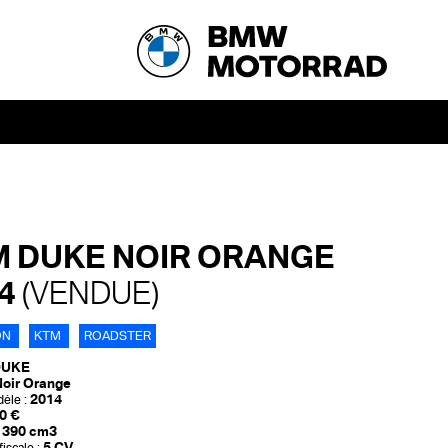
 DUKE NOIR ORANGE
14
(VENDUE)
ON
KTM
ROADSTER
DUKE
oir Orange
2014
èle :
0 €
390 cm3
5 CV