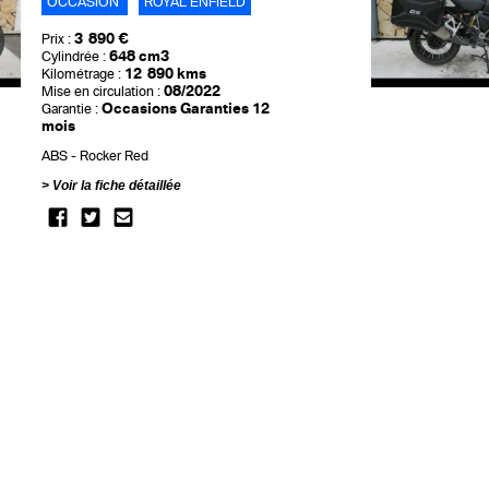
OCCASION
ROYAL ENFIELD
3 890 €
Prix :
648 cm3
Cylindrée :
12 890 kms
Kilométrage :
08/2022
Mise en circulation :
Occasions Garanties 12
Garantie :
mois
ABS
Rocker Red
Voir la fiche détaillée