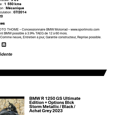
iscale :
1 550 kms
e :
Mécanique
on :
07/2014
culation :
20
ues
O THOME – Concessionnaire BMW Motorrad – www.sportmoto.com
nt BMW possible à 3.9% TAEG de 12 à 60 mois.
 Comme neuve, Entretien à jour, Garantie constructeur, Reprise possible.
édente
BMW R 1250 GS Ultimate
Edition + Options Blck
Storm Metallic / Black /
Achat Grey 2023