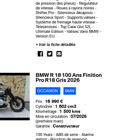
de pression des pneus)
Regulateur
de vitesse
Roues a rayons noires
Shifter Pro
Silencieux Akrapovic
Silencieux Sport
Supports valises
Système de freinage haute vitesse
Teleservices
Top Case Givi 52L
Ultimate Edition
Valises Vario BMW
Version EU
Voir la fiche détaillée
BMW R 18 100 Ans Finition
Pro R18 Gris 2026
OCCASION
BMW
18 990 €
Prix :
1 802 cm3
Cylindrée :
1 500 kms
Kilométrage :
07/2026
Mise en circulation :
(première main)
Constructeur
Garantie :
100 Years
ABS de serie
Alarme
antivol
Bouchon de reservoir,