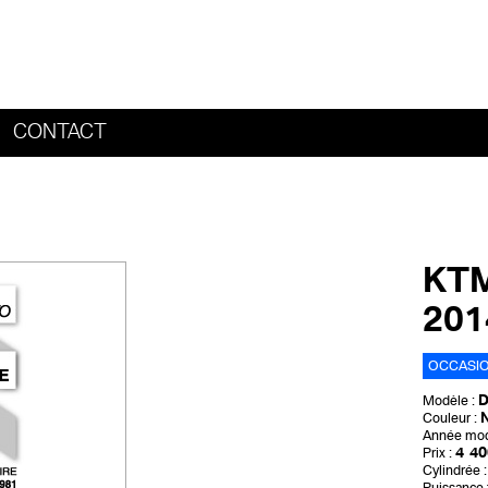
CONTACT
HOME
KTM
20
OCCASI
Modèle :
N
Couleur :
Année mod
4 40
Prix :
Cylindrée :