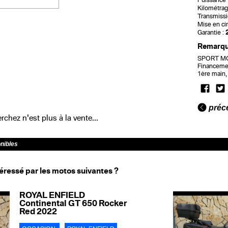
Puissance f
Kilométrag
Transmissi
Mise en cir
Garantie :
Remarq
SPORT MOT
Financeme
1ère main,
préc
chez n'est plus à la vente...
onibles
éressé par les motos suivantes ?
ROYAL ENFIELD
Continental GT 650 Rocker
Red 2022