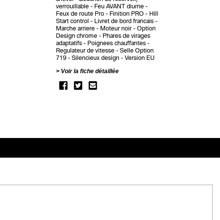
verrouillable
Feu AVANT diurne
Feux de route Pro
Finition PRO
Hill
Start control
Livret de bord francais
Marche arriere
Moteur noir
Option
Design chrome
Phares de virages
adaptatifs
Poignees chauffantes
Regulateur de vitesse
Selle Option
719
Silencieux design
Version EU
Voir la fiche détaillée