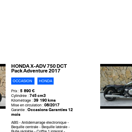
HONDA X-ADV 750 DCT
Pack Adventure 2017
OCCASION
HONDA
5 890 €
Prix :
745 cm3
Cylindrée :
39 190 kms
Kilométrage :
08/2017
Mise en circulation :
Occasions Garanties 12
Garantie :
mois
ABS
Antidémarrage électronique
Bequille centrale
Bequille latérale
Bulle réglable
Coffre 1 intégral