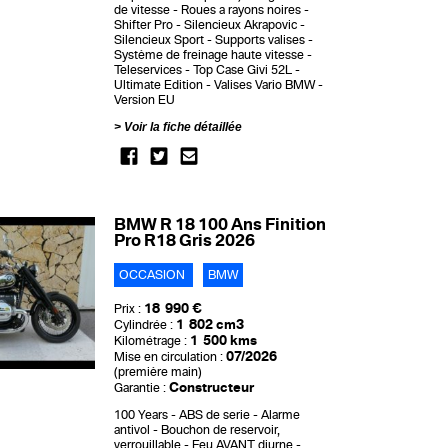
de vitesse
Roues a rayons noires
Shifter Pro
Silencieux Akrapovic
Silencieux Sport
Supports valises
Système de freinage haute vitesse
Teleservices
Top Case Givi 52L
Ultimate Edition
Valises Vario BMW
Version EU
Voir la fiche détaillée
BMW R 18 100 Ans Finition
Pro R18 Gris 2026
OCCASION
BMW
18 990 €
Prix :
1 802 cm3
Cylindrée :
1 500 kms
Kilométrage :
07/2026
Mise en circulation :
(première main)
Constructeur
Garantie :
100 Years
ABS de serie
Alarme
antivol
Bouchon de reservoir,
verrouillable
Feu AVANT diurne