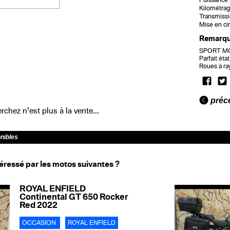
Puissance f
Kilométrag
Transmissi
Mise en cir
Remarq
SPORT MOT
Parfait éta
Roues à ra
préc
chez n'est plus à la vente...
onibles
éressé par les motos suivantes ?
ROYAL ENFIELD
Continental GT 650 Rocker
Red 2022
OCCASION
ROYAL ENFIELD