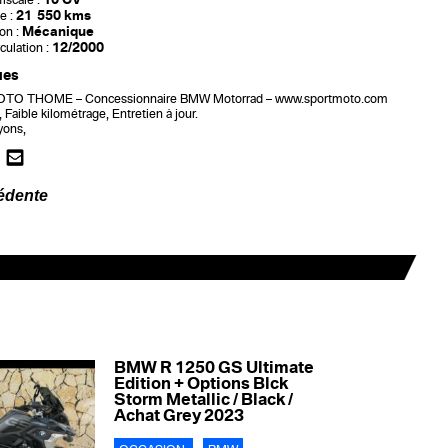
iscale :
21 550 kms
e :
Mécanique
on :
12/2000
culation :
ues
O THOME – Concessionnaire BMW Motorrad – www.sportmoto.com
t, Faible kilométrage, Entretien à jour.
yons,
édente
BMW R 1250 GS Ultimate
Edition + Options Blck
Storm Metallic / Black /
Achat Grey 2023