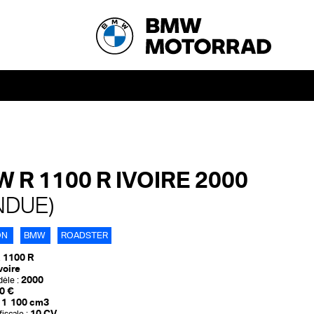
 R 1100 R IVOIRE 2000
NDUE)
ON
BMW
ROADSTER
 1100 R
voire
2000
èle :
0 €
1 100 cm3
10 CV