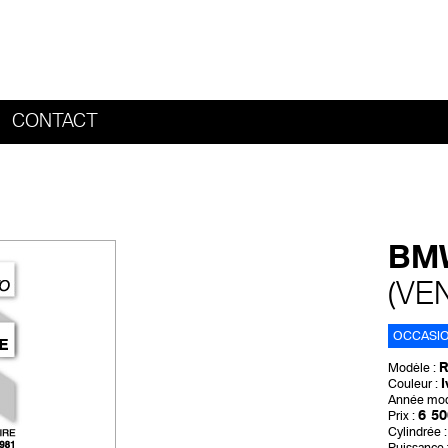
CONTACT
HOME
BMW
(VE
OCCASI
R
Modèle :
I
Couleur :
Année mod
6 50
Prix :
Cylindrée :