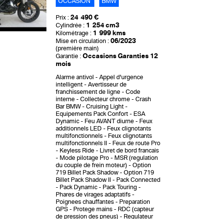
OCCASION
BMW
24 490 €
Prix :
1 254 cm3
Cylindrée :
1 999 kms
Kilométrage :
06/2023
Mise en circulation :
(première main)
Occasions Garanties 12
Garantie :
mois
Alarme antivol
Appel d'urgence
intelligent
Avertisseur de
franchissement de ligne
Code
interne
Collecteur chrome
Crash
Bar BMW
Cruising Light
Equipements Pack Confort
ESA
Dynamic
Feu AVANT diurne
Feux
additionnels LED
Feux clignotants
multifonctionnels
Feux clignotants
multifonctionnels II
Feux de route Pro
Keyless Ride
Livret de bord francais
Mode pilotage Pro
MSR (regulation
du couple de frein moteur)
Option
719 Billet Pack Shadow
Option 719
Billet Pack Shadow II
Pack Connected
Pack Dynamic
Pack Touring
Phares de virages adaptatifs
Poignees chauffantes
Preparation
GPS
Protege mains
RDC (capteur
de pression des pneus)
Regulateur