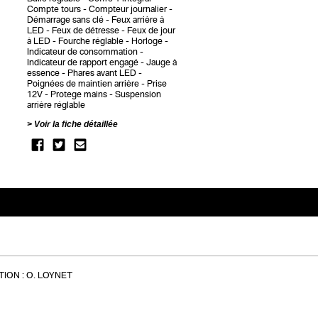
Compte tours
Compteur journalier
Démarrage sans clé
Feux arrière à
LED
Feux de détresse
Feux de jour
à LED
Fourche réglable
Horloge
Indicateur de consommation
Indicateur de rapport engagé
Jauge à
essence
Phares avant LED
Poignées de maintien arrière
Prise
12V
Protege mains
Suspension
arrière réglable
Voir la fiche détaillée
ION :
O. LOYNET