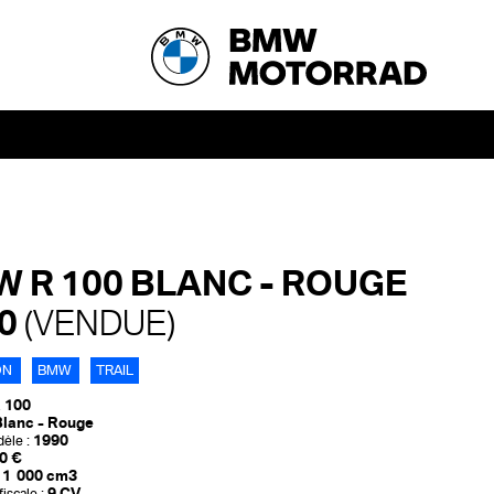
 R 100 BLANC - ROUGE
90
(VENDUE)
ON
BMW
TRAIL
 100
lanc - Rouge
1990
èle :
0 €
1 000 cm3
9 CV