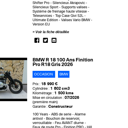
Shifter Pro
Silencieux Akrapovic
Silencieux Sport
Supports valises
Système de freinage haute vitesse
Teleservices
Top Case Givi 52L
Ultimate Edition
Valises Vario BMW
Version EU
Voir la fiche détaillée
BMW R 18 100 Ans Finition
Pro R18 Gris 2026
OCCASION
BMW
18 990 €
Prix :
1 802 cm3
Cylindrée :
1 500 kms
Kilométrage :
07/2026
Mise en circulation :
(première main)
Constructeur
Garantie :
100 Years
ABS de serie
Alarme
antivol
Bouchon de reservoir,
verrouillable
Feu AVANT diurne
Feux de route Pro
Finition PRO
Hill