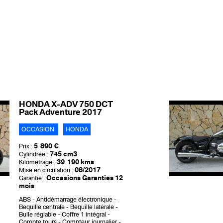
HONDA X-ADV 750 DCT
Pack Adventure 2017
OCCASION
HONDA
5 890 €
Prix :
745 cm3
Cylindrée :
39 190 kms
Kilométrage :
08/2017
Mise en circulation :
Occasions Garanties 12
Garantie :
mois
ABS
Antidémarrage électronique
Bequille centrale
Bequille latérale
Bulle réglable
Coffre 1 intégral
Compte tours
Compteur journalier