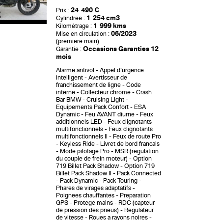
24 490 €
Prix :
1 254 cm3
Cylindrée :
1 999 kms
Kilométrage :
06/2023
Mise en circulation :
(première main)
Occasions Garanties 12
Garantie :
mois
Alarme antivol
Appel d'urgence
intelligent
Avertisseur de
franchissement de ligne
Code
interne
Collecteur chrome
Crash
Bar BMW
Cruising Light
Equipements Pack Confort
ESA
Dynamic
Feu AVANT diurne
Feux
additionnels LED
Feux clignotants
multifonctionnels
Feux clignotants
multifonctionnels II
Feux de route Pro
Keyless Ride
Livret de bord francais
Mode pilotage Pro
MSR (regulation
du couple de frein moteur)
Option
719 Billet Pack Shadow
Option 719
Billet Pack Shadow II
Pack Connected
Pack Dynamic
Pack Touring
Phares de virages adaptatifs
Poignees chauffantes
Preparation
GPS
Protege mains
RDC (capteur
de pression des pneus)
Regulateur
de vitesse
Roues a rayons noires