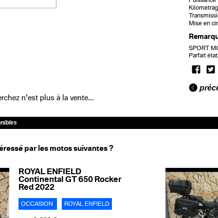
Puissance f
Kilométrag
Transmissi
Mise en cir
Remarq
SPORT MOT
Parfait éta
préc
chez n'est plus à la vente...
onibles
éressé par les motos suivantes ?
ROYAL ENFIELD
Continental GT 650 Rocker
Red 2022
OCCASION
ROYAL ENFIELD