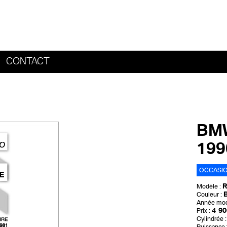
CONTACT
HOME
BMW
19
OCCASI
R
Modèle :
B
Couleur :
Année mod
4 90
Prix :
Cylindrée :