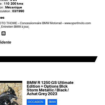
iscale :
110 200 kms
e :
Mécanique
on :
03/1990
culation :
ues
O THOME – Concessionnaire BMW Motorrad – www.sportmoto.com
t, Entretien BMW à jour,
édente
BMW R 1250 GS Ultimate
Edition + Options Blck
Storm Metallic / Black /
Achat Grey 2023
OCCASION
BMW