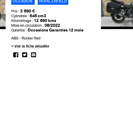
OCCASION
ROYAL ENFIELD
3 890 €
Prix :
648 cm3
Cylindrée :
12 890 kms
Kilométrage :
08/2022
Mise en circulation :
Occasions Garanties 12 mois
Garantie :
ABS
Rocker Red
Voir la fiche détaillée