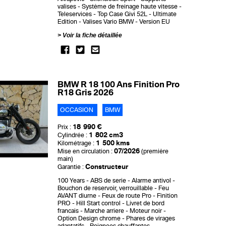
valises
Système de freinage haute vitesse
Teleservices
Top Case Givi 52L
Ultimate
Edition
Valises Vario BMW
Version EU
Voir la fiche détaillée
BMW R 18 100 Ans Finition Pro
R18 Gris 2026
OCCASION
BMW
18 990 €
Prix :
1 802 cm3
Cylindrée :
1 500 kms
Kilométrage :
07/2026
Mise en circulation :
(première
main)
Constructeur
Garantie :
100 Years
ABS de serie
Alarme antivol
Bouchon de reservoir, verrouillable
Feu
AVANT diurne
Feux de route Pro
Finition
PRO
Hill Start control
Livret de bord
francais
Marche arriere
Moteur noir
Option Design chrome
Phares de virages
adaptatifs
Poignees chauffantes