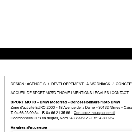
DESIGN :
AGENCE-S
DÉVELOPPEMENT :
A. WODNIACK
CONCEPT
ACCUEIL DE SPORT MOTO THOME
MENTIONS LÉGALES
CONTACT
SPORT MOTO – BMW Motorrad – Concessionnaire moto BMW
Zone d’activité EURO 2000 – 18 Avenue de la Dame – 30132 Nîmes – Cais
T.
04 66 23 09 84 –
F.
04 66 21 35 88 –
Contactez-nous par email
Coordonnées GPS en degrés, Nord : 43.799512 – Est : 4.380267
Horaires d’ouverture