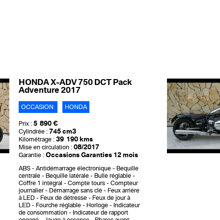
HONDA X-ADV 750 DCT Pack
Adventure 2017
OCCASION
HONDA
5 890 €
Prix :
745 cm3
Cylindrée :
39 190 kms
Kilométrage :
08/2017
Mise en circulation :
Occasions Garanties 12 mois
Garantie :
ABS
Antidémarrage électronique
Bequille
centrale
Bequille latérale
Bulle réglable
Coffre 1 intégral
Compte tours
Compteur
journalier
Démarrage sans clé
Feux arrière
à LED
Feux de détresse
Feux de jour à
LED
Fourche réglable
Horloge
Indicateur
de consommation
Indicateur de rapport
engagé
Jauge à essence
Phares avant