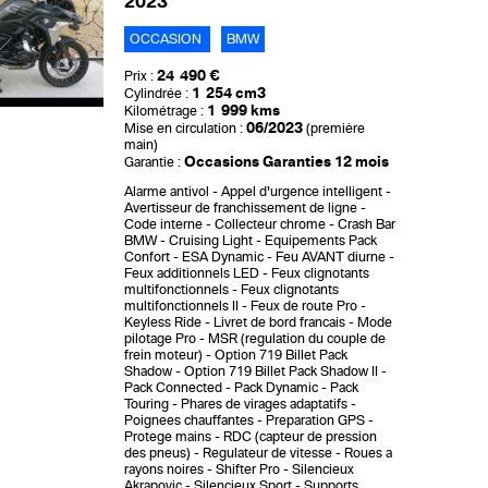
2023
OCCASION
BMW
24 490 €
Prix :
1 254 cm3
Cylindrée :
1 999 kms
Kilométrage :
06/2023
Mise en circulation :
(première
main)
Occasions Garanties 12 mois
Garantie :
Alarme antivol
Appel d'urgence intelligent
Avertisseur de franchissement de ligne
Code interne
Collecteur chrome
Crash Bar
BMW
Cruising Light
Equipements Pack
Confort
ESA Dynamic
Feu AVANT diurne
Feux additionnels LED
Feux clignotants
multifonctionnels
Feux clignotants
multifonctionnels II
Feux de route Pro
Keyless Ride
Livret de bord francais
Mode
pilotage Pro
MSR (regulation du couple de
frein moteur)
Option 719 Billet Pack
Shadow
Option 719 Billet Pack Shadow II
Pack Connected
Pack Dynamic
Pack
Touring
Phares de virages adaptatifs
Poignees chauffantes
Preparation GPS
Protege mains
RDC (capteur de pression
des pneus)
Regulateur de vitesse
Roues a
rayons noires
Shifter Pro
Silencieux
Akrapovic
Silencieux Sport
Supports