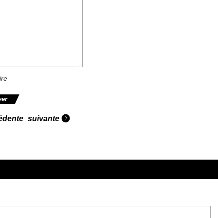
ire
édente
suivante