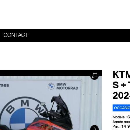
CONTACT
HOME
KTM
S +
202
OCCASI
S
Modèle :
Année mod
14 9
Prix :