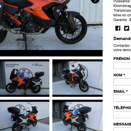
Puissance f
Kilométrag
Transmissi
Mise en cir
Garantie :
Demande
Contactez
votre deman
PRÉNOM
NOM
EMAIL
TÉLÉPHO
MESSAG