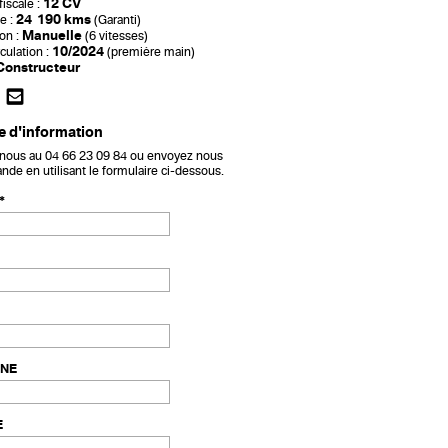
12 CV
iscale :
24 190 kms
e :
(Garanti)
Manuelle
on :
(6 vitesses)
10/2024
culation :
(première main)
Constructeur
 d'information
 nous au
04 66 23 09 84
ou envoyez nous
de en utilisant le formulaire ci-dessous.
NE
E