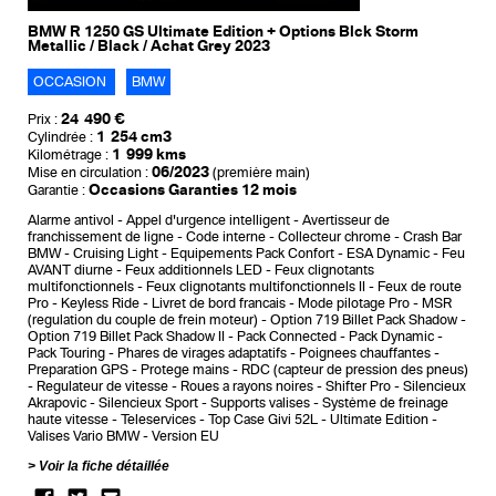
BMW R 1250 GS Ultimate Edition + Options Blck Storm
Metallic / Black / Achat Grey 2023
OCCASION
BMW
24 490 €
Prix :
1 254 cm3
Cylindrée :
1 999 kms
Kilométrage :
06/2023
Mise en circulation :
(première main)
Occasions Garanties 12 mois
Garantie :
Alarme antivol
Appel d'urgence intelligent
Avertisseur de
franchissement de ligne
Code interne
Collecteur chrome
Crash Bar
BMW
Cruising Light
Equipements Pack Confort
ESA Dynamic
Feu
AVANT diurne
Feux additionnels LED
Feux clignotants
multifonctionnels
Feux clignotants multifonctionnels II
Feux de route
Pro
Keyless Ride
Livret de bord francais
Mode pilotage Pro
MSR
(regulation du couple de frein moteur)
Option 719 Billet Pack Shadow
Option 719 Billet Pack Shadow II
Pack Connected
Pack Dynamic
Pack Touring
Phares de virages adaptatifs
Poignees chauffantes
Preparation GPS
Protege mains
RDC (capteur de pression des pneus)
Regulateur de vitesse
Roues a rayons noires
Shifter Pro
Silencieux
Akrapovic
Silencieux Sport
Supports valises
Système de freinage
haute vitesse
Teleservices
Top Case Givi 52L
Ultimate Edition
Valises Vario BMW
Version EU
Voir la fiche détaillée