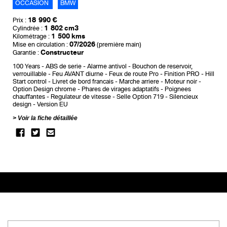
OCCASION
BMW
18 990 €
Prix :
1 802 cm3
Cylindrée :
1 500 kms
Kilométrage :
07/2026
Mise en circulation :
(première main)
Constructeur
Garantie :
100 Years
ABS de serie
Alarme antivol
Bouchon de reservoir,
verrouillable
Feu AVANT diurne
Feux de route Pro
Finition PRO
Hill
Start control
Livret de bord francais
Marche arriere
Moteur noir
Option Design chrome
Phares de virages adaptatifs
Poignees
chauffantes
Regulateur de vitesse
Selle Option 719
Silencieux
design
Version EU
Voir la fiche détaillée