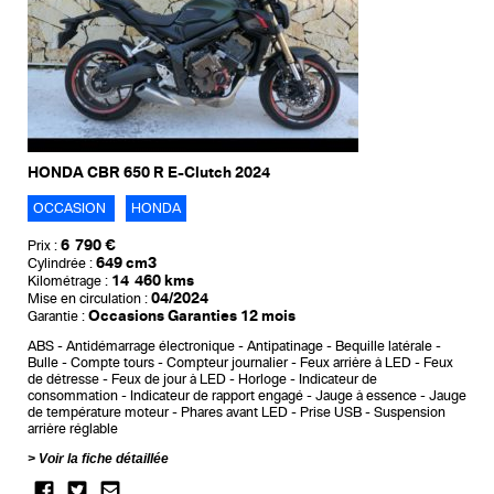
HONDA CBR 650 R E-Clutch 2024
OCCASION
HONDA
6 790 €
Prix :
649 cm3
Cylindrée :
14 460 kms
Kilométrage :
04/2024
Mise en circulation :
Occasions Garanties 12 mois
Garantie :
ABS
Antidémarrage électronique
Antipatinage
Bequille latérale
Bulle
Compte tours
Compteur journalier
Feux arrière à LED
Feux
de détresse
Feux de jour à LED
Horloge
Indicateur de
consommation
Indicateur de rapport engagé
Jauge à essence
Jauge
de température moteur
Phares avant LED
Prise USB
Suspension
arrière réglable
Voir la fiche détaillée