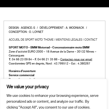
DESIGN :
AGENCE-S
DÉVELOPPEMENT :
A. WODNIACK
CONCEPTION :
O. LOYNET
ACCUEIL DE SPORT MOTO THOME
MENTIONS LÉGALES
CONTACT
SPORT MOTO – BMW Motorrad – Concessionnaire moto BMW
Zone d’activité EURO 2000 – 18 Avenue de la Dame – 30132 Nîmes –
Caissargues
T.
04 66 23 09 84 –
F.
04 66 21 35 88 –
Contactez-nous par email
Coordonnées GPS en degrés, Nord : 43.799512 – Est : 4.380267
Horaires d’ouverture
Service commercial
Du mardi au vendredi :
de 9h00 à 12h00 et de 14h00 à 19h00
We value your privacy
Le samedi :
de 9h00 à 12h00 et de 14h00 à 18h00
We use cookies to enhance your browsing experience, serve
Atelier et Pièces détachées
personalized ads or content, and analyze our traffic. By
Du mardi au vendredi :
de 9h00 à 12h00 et de 14h00 à 19h00
clicking "Accept All", you consent to our use of cookies.