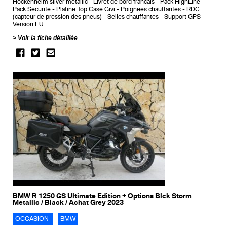
Hockenheim silver metallic
Livret de bord francais
Pack HighLine
Pack Securite
Platine Top Case Givi
Poignees chauffantes
RDC
(capteur de pression des pneus)
Selles chauffantes
Support GPS
Version EU
Voir la fiche détaillée
BMW R 1250 GS Ultimate Edition + Options Blck Storm
Metallic / Black / Achat Grey 2023
OCCASION
BMW