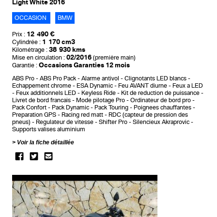
Light White 2016
OCCASION
BMW
12 490 €
Prix :
1 170 cm3
Cylindrée :
38 930 kms
Kilométrage :
02/2016
Mise en circulation :
(première main)
Occasions Garanties 12 mois
Garantie :
ABS Pro
ABS Pro Pack
Alarme antivol
Clignotants LED blancs
Echappement chrome
ESA Dynamic
Feu AVANT diurne
Feux a LED
Feux additionnels LED
Keyless Ride
Kit de reduction de puissance
Livret de bord francais
Mode pilotage Pro
Ordinateur de bord pro
Pack Confort
Pack Dynamic
Pack Touring
Poignees chauffantes
Preparation GPS
Racing red matt
RDC (capteur de pression des
pneus)
Regulateur de vitesse
Shifter Pro
Silencieux Akraprovic
Supports valises aluminium
Voir la fiche détaillée