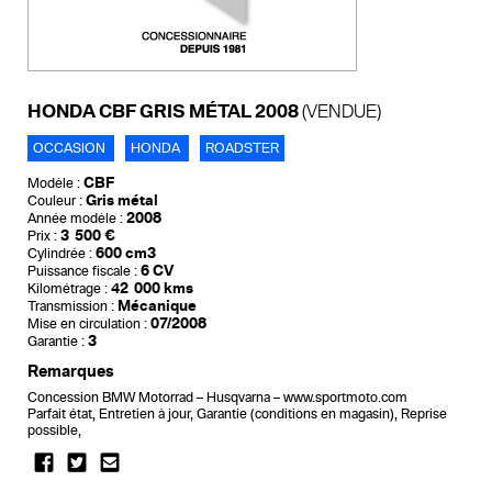
HONDA CBF GRIS MÉTAL 2008
(VENDUE)
OCCASION
HONDA
ROADSTER
CBF
Modèle :
Gris métal
Couleur :
2008
Année modèle :
3 500 €
Prix :
600 cm3
Cylindrée :
6 CV
Puissance fiscale :
42 000 kms
Kilométrage :
Mécanique
Transmission :
07/2008
Mise en circulation :
3
Garantie :
Remarques
Concession BMW Motorrad – Husqvarna – www.sportmoto.com
Parfait état, Entretien à jour, Garantie (conditions en magasin), Reprise
possible,