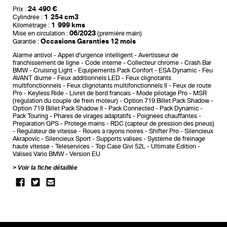
24 490 €
Prix :
1 254 cm3
Cylindrée :
1 999 kms
Kilométrage :
06/2023
Mise en circulation :
(première main)
Occasions Garanties 12 mois
Garantie :
Alarme antivol
Appel d'urgence intelligent
Avertisseur de
franchissement de ligne
Code interne
Collecteur chrome
Crash Bar
BMW
Cruising Light
Equipements Pack Confort
ESA Dynamic
Feu
AVANT diurne
Feux additionnels LED
Feux clignotants
multifonctionnels
Feux clignotants multifonctionnels II
Feux de route
Pro
Keyless Ride
Livret de bord francais
Mode pilotage Pro
MSR
(regulation du couple de frein moteur)
Option 719 Billet Pack Shadow
Option 719 Billet Pack Shadow II
Pack Connected
Pack Dynamic
Pack Touring
Phares de virages adaptatifs
Poignees chauffantes
Preparation GPS
Protege mains
RDC (capteur de pression des pneus)
Regulateur de vitesse
Roues a rayons noires
Shifter Pro
Silencieux
Akrapovic
Silencieux Sport
Supports valises
Système de freinage
haute vitesse
Teleservices
Top Case Givi 52L
Ultimate Edition
Valises Vario BMW
Version EU
Voir la fiche détaillée