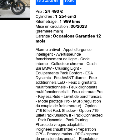
OCCASION
BMW
24 490 €
Prix :
1 254 cm3
Cylindrée :
1 999 kms
Kilométrage :
06/2023
Mise en circulation :
(première main)
Occasions Garanties 12
Garantie :
mois
Alarme antivol
Appel d'urgence
intelligent
Avertisseur de
franchissement de ligne
Code
interne
Collecteur chrome
Crash
Bar BMW
Cruising Light
Equipements Pack Confort
ESA
Dynamic
Feu AVANT diurne
Feux
additionnels LED
Feux clignotants
multifonctionnels
Feux clignotants
multifonctionnels II
Feux de route Pro
Keyless Ride
Livret de bord francais
Mode pilotage Pro
MSR (regulation
du couple de frein moteur)
Option
719 Billet Pack Shadow
Option 719
Billet Pack Shadow II
Pack Connected
Pack Dynamic
Pack Touring
Phares de virages adaptatifs
Poignees chauffantes
Preparation
GPS
Protege mains
RDC (capteur
de pression des pneus)
Regulateur