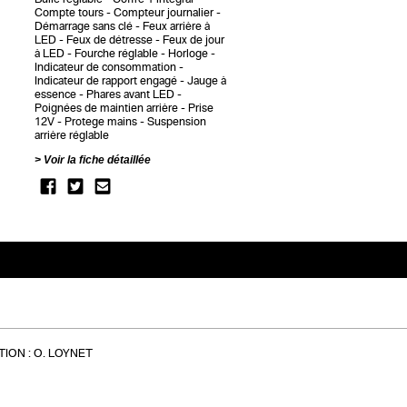
Compte tours
Compteur journalier
Démarrage sans clé
Feux arrière à
LED
Feux de détresse
Feux de jour
à LED
Fourche réglable
Horloge
Indicateur de consommation
Indicateur de rapport engagé
Jauge à
essence
Phares avant LED
Poignées de maintien arrière
Prise
12V
Protege mains
Suspension
arrière réglable
Voir la fiche détaillée
ION :
O. LOYNET