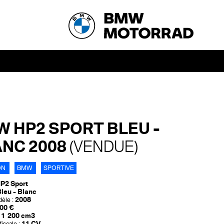
 HP2 SPORT BLEU -
NC 2008
(VENDUE)
ON
BMW
SPORTIVE
P2 Sport
leu - Blanc
2008
èle :
00 €
1 200 cm3
11 CV