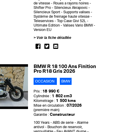
de vitesse
Roues a rayons noires
Shifter Pro
Silencieux Akrapovic
Silencieux Sport
Supports valises
Système de freinage haute vitesse
Teleservices
Top Case Givi 52L
Ultimate Edition
Valises Vario BMW
Version EU
Voir la fiche détaillée
BMW R 18 100 Ans Finition
Pro R18 Gris 2026
OCCASION
BMW
18 990 €
Prix :
1 802 cm3
Cylindrée :
1 500 kms
Kilométrage :
07/2026
Mise en circulation :
(première main)
Constructeur
Garantie :
100 Years
ABS de serie
Alarme
antivol
Bouchon de reservoir,
verrouillable
Feu AVANT diurne