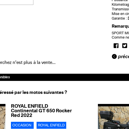
Puissance f
Kilométrag
Transmissi
Mise en cir
Garantie :
Remarq
SPORT MOT
Comme neuv
préc
chez n'est plus à la vente...
onibles
éressé par les motos suivantes ?
ROYAL ENFIELD
Continental GT 650 Rocker
Red 2022
OCCASION
ROYAL ENFIELD