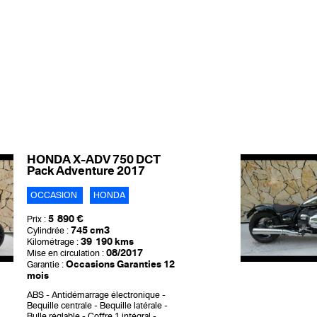
HONDA X-ADV 750 DCT
Pack Adventure 2017
OCCASION
HONDA
5 890 €
Prix :
745 cm3
Cylindrée :
39 190 kms
Kilométrage :
08/2017
Mise en circulation :
Occasions Garanties 12
Garantie :
mois
ABS
Antidémarrage électronique
Bequille centrale
Bequille latérale
Bulle réglable
Coffre 1 intégral