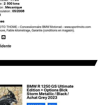
iscale :
2 500 kms
e :
Mécanique
on :
05/2008
culation :
3
ues
O THOME – Concessionnaire BMW Motorrad – www.sportmoto.com
e, Faible kilométrage, Garantie (conditions en magasin).
édente
BMW R 1250 GS Ultimate
Edition + Options Blck
Storm Metallic / Black /
Achat Grey 2023