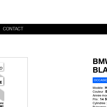
CONTACT
HOME
BMW
BLA
OCCASI
H
Modèle :
B
Couleur :
Année mod
14 5
Prix :
Cylindrée :