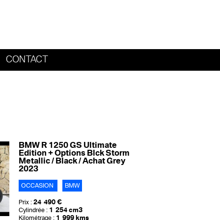
CONTACT
HOME
BMW R 1250 GS Ultimate
Edition + Options Blck Storm
Metallic / Black / Achat Grey
2023
OCCASION
BMW
24 490 €
Prix :
1 254 cm3
Cylindrée :
1 999 kms
Kilométrage :