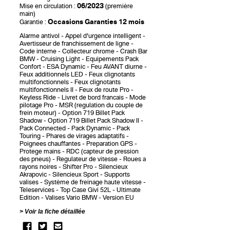
06/2023
Mise en circulation :
(première
main)
Occasions Garanties 12 mois
Garantie :
Alarme antivol
Appel d'urgence intelligent
Avertisseur de franchissement de ligne
Code interne
Collecteur chrome
Crash Bar
BMW
Cruising Light
Equipements Pack
Confort
ESA Dynamic
Feu AVANT diurne
Feux additionnels LED
Feux clignotants
multifonctionnels
Feux clignotants
multifonctionnels II
Feux de route Pro
Keyless Ride
Livret de bord francais
Mode
pilotage Pro
MSR (regulation du couple de
frein moteur)
Option 719 Billet Pack
Shadow
Option 719 Billet Pack Shadow II
Pack Connected
Pack Dynamic
Pack
Touring
Phares de virages adaptatifs
Poignees chauffantes
Preparation GPS
Protege mains
RDC (capteur de pression
des pneus)
Regulateur de vitesse
Roues a
rayons noires
Shifter Pro
Silencieux
Akrapovic
Silencieux Sport
Supports
valises
Système de freinage haute vitesse
Teleservices
Top Case Givi 52L
Ultimate
Edition
Valises Vario BMW
Version EU
Voir la fiche détaillée