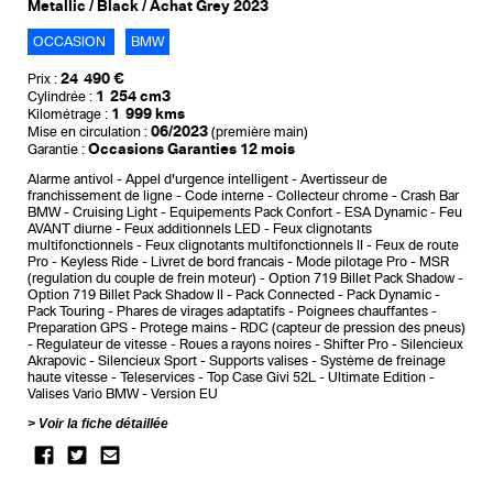
Metallic / Black / Achat Grey 2023
OCCASION
BMW
24 490 €
Prix :
1 254 cm3
Cylindrée :
1 999 kms
Kilométrage :
06/2023
Mise en circulation :
(première main)
Occasions Garanties 12 mois
Garantie :
Alarme antivol
Appel d'urgence intelligent
Avertisseur de
franchissement de ligne
Code interne
Collecteur chrome
Crash Bar
BMW
Cruising Light
Equipements Pack Confort
ESA Dynamic
Feu
AVANT diurne
Feux additionnels LED
Feux clignotants
multifonctionnels
Feux clignotants multifonctionnels II
Feux de route
Pro
Keyless Ride
Livret de bord francais
Mode pilotage Pro
MSR
(regulation du couple de frein moteur)
Option 719 Billet Pack Shadow
Option 719 Billet Pack Shadow II
Pack Connected
Pack Dynamic
Pack Touring
Phares de virages adaptatifs
Poignees chauffantes
Preparation GPS
Protege mains
RDC (capteur de pression des pneus)
Regulateur de vitesse
Roues a rayons noires
Shifter Pro
Silencieux
Akrapovic
Silencieux Sport
Supports valises
Système de freinage
haute vitesse
Teleservices
Top Case Givi 52L
Ultimate Edition
Valises Vario BMW
Version EU
Voir la fiche détaillée