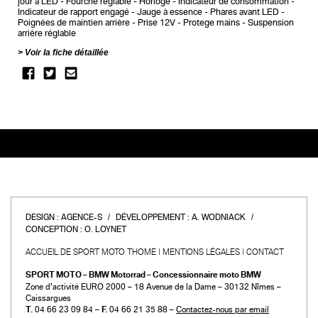
jour à LED
Fourche réglable
Horloge
Indicateur de consommation
Indicateur de rapport engagé
Jauge à essence
Phares avant LED
Poignées de maintien arrière
Prise 12V
Protege mains
Suspension
arrière réglable
Voir la fiche détaillée
DESIGN :
AGENCE-S
DÉVELOPPEMENT :
A. WODNIACK
CONCEPTION :
O. LOYNET
ACCUEIL DE SPORT MOTO THOME
MENTIONS LÉGALES
CONTACT
SPORT MOTO – BMW Motorrad – Concessionnaire moto BMW
Zone d’activité EURO 2000 – 18 Avenue de la Dame – 30132 Nîmes –
Caissargues
T.
04 66 23 09 84 –
F.
04 66 21 35 88 –
Contactez-nous par email