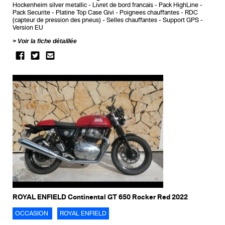
Hockenheim silver metallic
Livret de bord francais
Pack HighLine
Pack Securite
Platine Top Case Givi
Poignees chauffantes
RDC
(capteur de pression des pneus)
Selles chauffantes
Support GPS
Version EU
Voir la fiche détaillée
ROYAL ENFIELD Continental GT 650 Rocker Red 2022
OCCASION
ROYAL ENFIELD