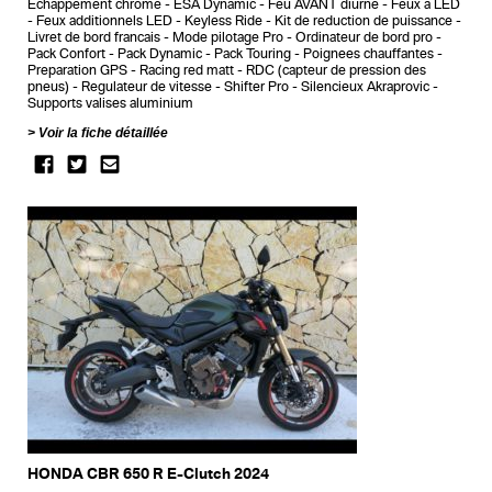
Echappement chrome
ESA Dynamic
Feu AVANT diurne
Feux a LED
Feux additionnels LED
Keyless Ride
Kit de reduction de puissance
Livret de bord francais
Mode pilotage Pro
Ordinateur de bord pro
Pack Confort
Pack Dynamic
Pack Touring
Poignees chauffantes
Preparation GPS
Racing red matt
RDC (capteur de pression des
pneus)
Regulateur de vitesse
Shifter Pro
Silencieux Akraprovic
Supports valises aluminium
Voir la fiche détaillée
HONDA CBR 650 R E-Clutch 2024