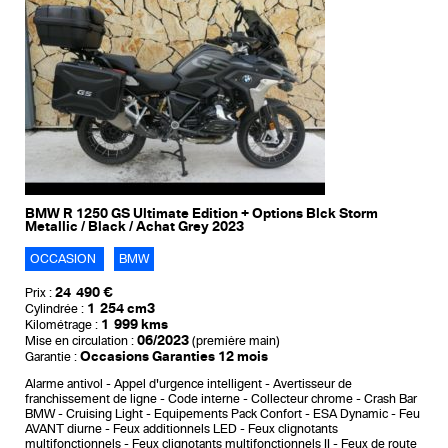
BMW R 1250 GS Ultimate Edition + Options Blck Storm
Metallic / Black / Achat Grey 2023
OCCASION
BMW
24 490 €
Prix :
1 254 cm3
Cylindrée :
1 999 kms
Kilométrage :
06/2023
Mise en circulation :
(première main)
Occasions Garanties 12 mois
Garantie :
Alarme antivol
Appel d'urgence intelligent
Avertisseur de
franchissement de ligne
Code interne
Collecteur chrome
Crash Bar
BMW
Cruising Light
Equipements Pack Confort
ESA Dynamic
Feu
AVANT diurne
Feux additionnels LED
Feux clignotants
multifonctionnels
Feux clignotants multifonctionnels II
Feux de route