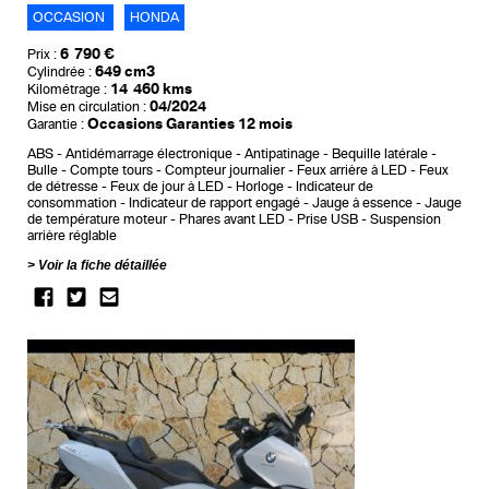
OCCASION
HONDA
6 790 €
Prix :
649 cm3
Cylindrée :
14 460 kms
Kilométrage :
04/2024
Mise en circulation :
Occasions Garanties 12 mois
Garantie :
ABS
Antidémarrage électronique
Antipatinage
Bequille latérale
Bulle
Compte tours
Compteur journalier
Feux arrière à LED
Feux
de détresse
Feux de jour à LED
Horloge
Indicateur de
consommation
Indicateur de rapport engagé
Jauge à essence
Jauge
de température moteur
Phares avant LED
Prise USB
Suspension
arrière réglable
Voir la fiche détaillée