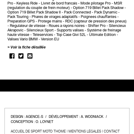
Pro
Keyless Ride
Livret de bord francais
Mode pilotage Pro
MSR
(regulation du couple de frein moteur)
Option 719 Billet Pack Shadow
Option 719 Billet Pack Shadow II
Pack Connected
Pack Dynamic
Pack Touring
Phares de virages adaptatifs
Poignees chauffantes
Preparation GPS
Protege mains
RDC (capteur de pression des pneus)
Regulateur de vitesse
Roues a rayons noires
Shifter Pro
Silencieux
Akrapovic
Silencieux Sport
Supports valises
Système de freinage
haute vitesse
Teleservices
Top Case Givi 52L
Ultimate Edition
Valises Vario BMW
Version EU
Voir la fiche détaillée
DESIGN :
AGENCE-S
DÉVELOPPEMENT :
A. WODNIACK
CONCEPTION :
O. LOYNET
ACCUEIL DE SPORT MOTO THOME
MENTIONS LÉGALES
CONTACT