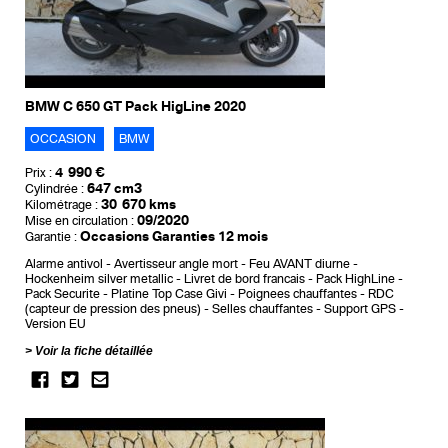
BMW C 650 GT Pack HigLine 2020
OCCASION
BMW
4 990 €
Prix :
647 cm3
Cylindrée :
30 670 kms
Kilométrage :
09/2020
Mise en circulation :
Occasions Garanties 12 mois
Garantie :
Alarme antivol
Avertisseur angle mort
Feu AVANT diurne
Hockenheim silver metallic
Livret de bord francais
Pack HighLine
Pack Securite
Platine Top Case Givi
Poignees chauffantes
RDC
(capteur de pression des pneus)
Selles chauffantes
Support GPS
Version EU
Voir la fiche détaillée