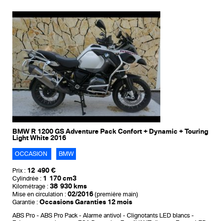
BMW R 1200 GS Adventure Pack Confort + Dynamic + Touring
Light White 2016
OCCASION
BMW
12 490 €
Prix :
1 170 cm3
Cylindrée :
38 930 kms
Kilométrage :
02/2016
Mise en circulation :
(première main)
Occasions Garanties 12 mois
Garantie :
ABS Pro
ABS Pro Pack
Alarme antivol
Clignotants LED blancs